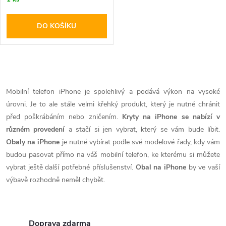
DO KOŠÍKU
O
v
Mobilní telefon iPhone je spolehlivý a podává výkon na vysoké
úrovni. Je to ale stále velmi křehký produkt, který je nutné chránit
l
před poškrábáním nebo zničením.
Kryty na iPhone se nabízí v
á
různém provedení
a stačí si jen vybrat, který se vám bude líbit.
Obaly na iPhone
je nutné vybírat podle své modelové řady, kdy vám
d
budou pasovat přímo na váš mobilní telefon, ke kterému si můžete
vybrat ještě další potřebné příslušenství.
Obal na iPhone
by ve vaší
a
výbavě rozhodně neměl chybět.
c
í
Doprava zdarma