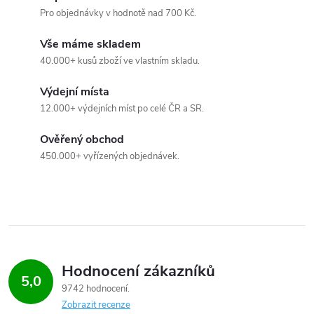
p
Pro objednávky v hodnotě nad 700 Kč.
r
Vše máme skladem
40.000+ kusů zboží ve vlastním skladu.
v
k
Výdejní místa
12.000+ výdejních míst po celé ČR a SR.
y
Ověřený obchod
v
450.000+ vyřízených objednávek.
ý
p
i
s
Hodnocení zákazníků
5,0
u
9742 hodnocení
Zobrazit recenze