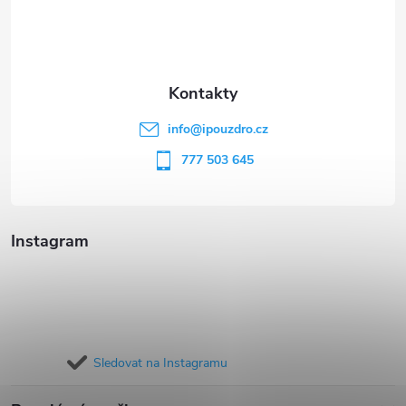
p
a
t
info
@
ipouzdro.cz
í
777 503 645
Instagram
Sledovat na Instagramu