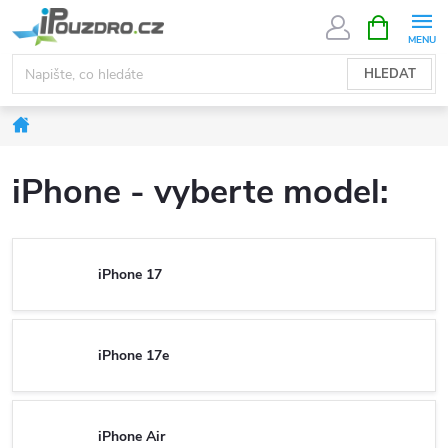
Přejít
NÁKUPNÍ
KOŠÍK
na
obsah
HLEDAT
Domů
iPhone - vyberte model:
iPhone 17
iPhone 17e
iPhone Air