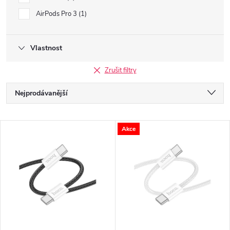
AirPods Pro 3
1
Vlastnost
Zrušit filtry
Ř
Nejprodávanější
a
Nejlevnější
V
Akce
Nejdražší
z
ý
Abecedně
e
p
n
i
í