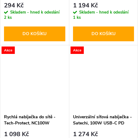
PD60W/3A Black 200cm
PD100W/QC3.0 Black
294 Kč
1 194 Kč
Skladem - hned k odeslání
Skladem - hned k odeslání
2 ks
1 ks
DO KOŠÍKU
DO KOŠÍKU
Akce
Akce
Rychlá nabíječka do sítě -
Univerzální síťová nabíječka -
Tech-Protect, NC100W
Satechi, 100W USB-C PD
PD100W/QC3.0 White
GaN
1 098 Kč
1 274 Kč