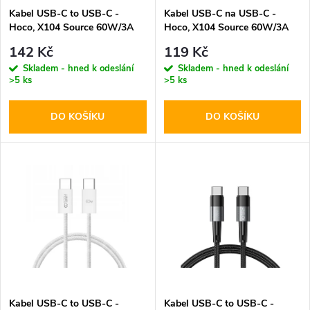
s
p
Kabel USB-C to USB-C -
Kabel USB-C na USB-C -
Hoco, X104 Source 60W/3A
Hoco, X104 Source 60W/3A
p
200cm Black
200cm White
r
142 Kč
119 Kč
r
Skladem - hned k odeslání
Skladem - hned k odeslání
>5 ks
>5 ks
o
o
DO KOŠÍKU
DO KOŠÍKU
d
d
u
u
k
k
t
t
ů
ů
Kabel USB-C to USB-C -
Kabel USB-C to USB-C -