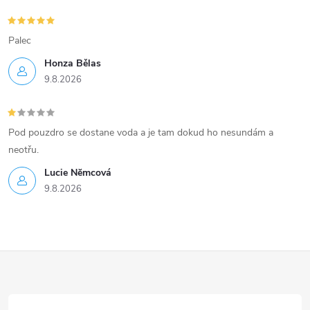
Palec
Honza Bělas
9.8.2026
Pod pouzdro se dostane voda a je tam dokud ho nesundám a
neotřu.
Lucie Nĕmcová
9.8.2026
Z
á