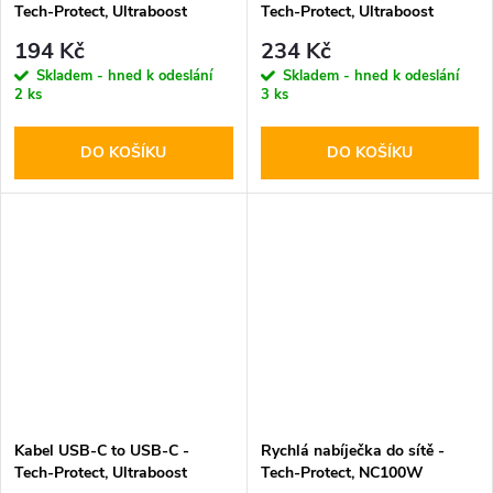
Tech-Protect, Ultraboost
Tech-Protect, Ultraboost
PD60W/3A White 100cm
PD60W/3A Black 100cm
194 Kč
234 Kč
Skladem - hned k odeslání
Skladem - hned k odeslání
2 ks
3 ks
DO KOŠÍKU
DO KOŠÍKU
Kabel USB-C to USB-C -
Rychlá nabíječka do sítě -
Tech-Protect, Ultraboost
Tech-Protect, NC100W