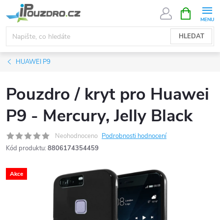
Přejít
NÁKUPNÍ
KOŠÍK
na
obsah
HLEDAT
HUAWEI P9
Pouzdro / kryt pro Huawei
P9 - Mercury, Jelly Black
Neohodnoceno
Podrobnosti hodnocení
Kód produktu:
8806174354459
Akce