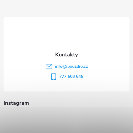
Z
á
p
a
t
info
@
ipouzdro.cz
í
777 503 645
Instagram