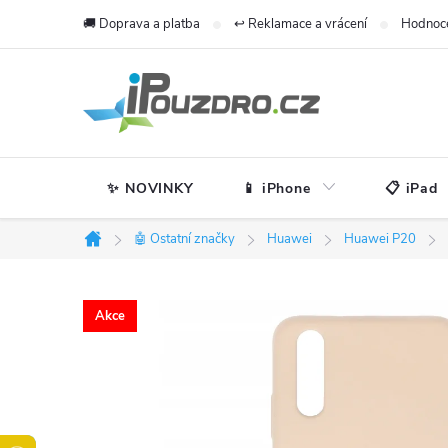
Přejít
🚚 Doprava a platba
↩️ Reklamace a vrácení
Hodnoc
na
obsah
✨ NOVINKY
📱 iPhone
📋 iPad
🤖 Ostatní značky
Huawei
Huawei P20
Domů
Akce