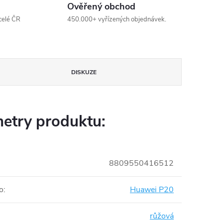
Ověřený obchod
celé ČR
450.000+ vyřízených objednávek.
DISKUZE
etry produktu:
8809550416512
o
:
Huawei P20
růžová