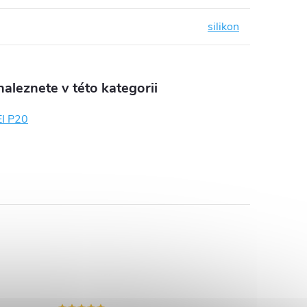
silikon
aleznete v této kategorii
I P20