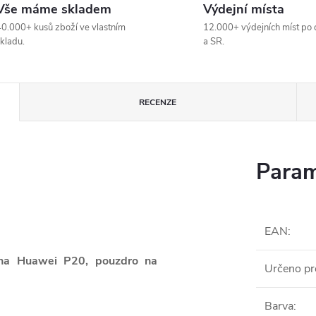
Vše máme skladem
Výdejní místa
0.000+ kusů zboží ve vlastním
12.000+ výdejních míst po 
kladu.
a SR.
RECENZE
Param
EAN
:
 na Huawei P20, pouzdro na
Určeno pr
Barva
: