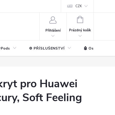
ntakt
💼 Pro firmy
CZK
NÁKUPNÍ
KOŠÍK
Prázdný košík
Přihlášení
rPods
⚙️ PŘÍSLUŠENSTVÍ
🤖 Ostatní značk
kryt pro Huawei
ury, Soft Feeling