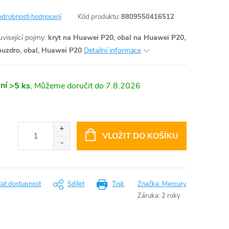
odrobnosti hodnocení
Kód produktu:
8809550416512
visející pojmy:
kryt na Huawei P20, obal na Huawei P20,
ouzdro, obal, Huawei P20
Detailní informace
ní
>5 ks
7.8.2026
VLOŽIT DO KOŠÍKU
dat dostupnost
Sdílet
Tisk
Značka:
Mercury
Záruka
:
2 roky