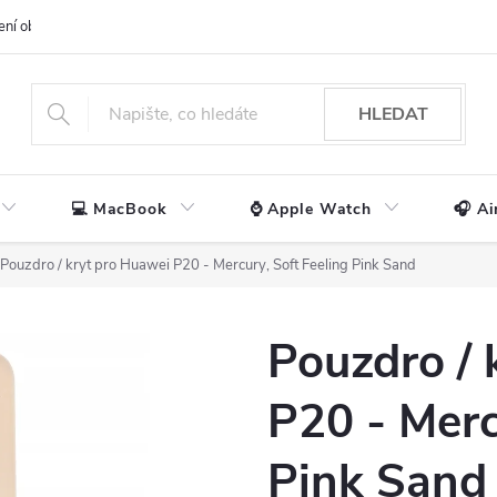
ení obchodu
📃 Obchodní podmínky
🔒 Ochrana os. údajů
📞 Ko
HLEDAT
💻 MacBook
⌚ Apple Watch
🎧 Ai
Pouzdro / kryt pro Huawei P20 - Mercury, Soft Feeling Pink Sand
Pouzdro / 
P20 - Merc
Pink Sand