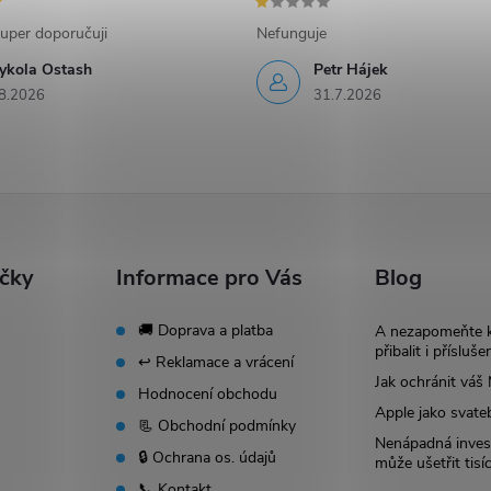
uper doporučuji
Nefunguje
ykola Ostash
Petr Hájek
8.2026
31.7.2026
ačky
Informace pro Vás
Blog
🚚 Doprava a platba
A nezapomeňte 
přibalit i přísluše
↩️ Reklamace a vrácení
Jak ochránit vá
Hodnocení obchodu
Apple jako svate
📃 Obchodní podmínky
Nenápadná invest
🔒 Ochrana os. údajů
může ušetřit tisí
📞 Kontakt