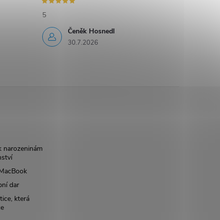
5
Čeněk Hosnedl
30.7.2026
k narozeninám
nství
š MacBook
bní dar
ice, která
ce