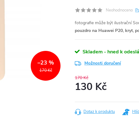
Neohodnoceno
P
fotografie může být ilustrační
Sou
pouzdro na Huawei P20, kryt, p
Skladem - hned k odeslá
–23 %
Možnosti doručení
170 Kč
170 Kč
130 Kč
Měrná
cena:
Dotaz k produktu
Hlí