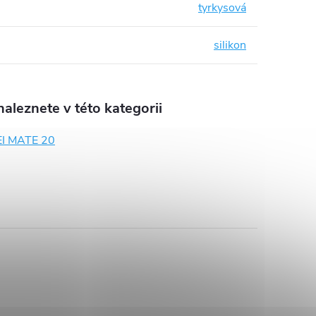
tyrkysová
silikon
aleznete v této kategorii
 MATE 20