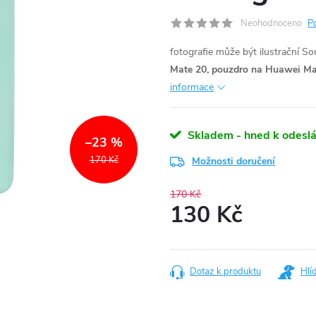
Neohodnoceno
P
fotografie může být ilustrační
Sou
Mate 20, pouzdro na Huawei Mat
informace
Skladem - hned k odeslá
–23 %
170 Kč
Možnosti doručení
170 Kč
130 Kč
Měrná
cena:
Dotaz k produktu
Hlí