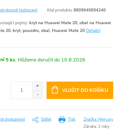
odrobnosti hodnocení
Kód produktu:
8809640694240
visející pojmy:
kryt na Huawei Mate 20, obal na Huawei
e 20, kryt, pouzdro, obal, Huawei Mate 20
Detailní
ní
5 ks
10.8.2026
VLOŽIT DO KOŠÍKU
dat dostupnost
Sdílet
Tisk
Značka:
Mercury
Záruka
:
2 roky