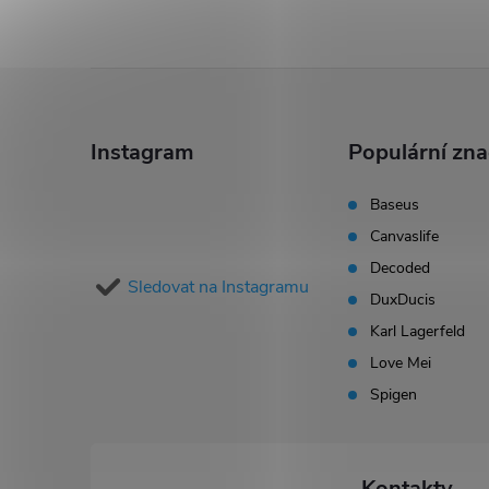
Z
á
Instagram
Populární zn
p
Baseus
Canvaslife
a
Decoded
Sledovat na Instagramu
t
DuxDucis
Karl Lagerfeld
í
Love Mei
Spigen