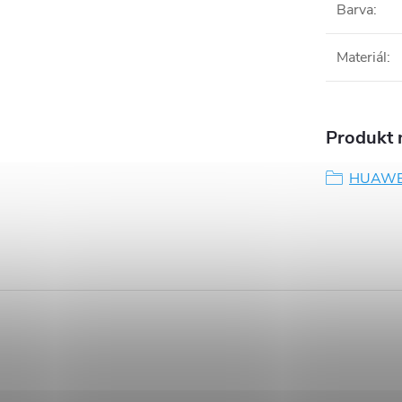
Barva
:
Materiál
:
Produkt n
HUAWEI