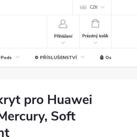
ntakt
💼 Pro firmy
CZK
NÁKUPNÍ
KOŠÍK
Prázdný košík
Přihlášení
rPods
⚙️ PŘÍSLUŠENSTVÍ
🤖 Ostatní značk
kryt pro Huawei
Mercury, Soft
nt