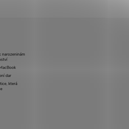
k narozeninám
nství
š MacBook
bní dar
ice, která
ce