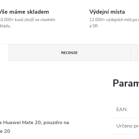
Vše máme skladem
Výdejní místa
0.000+ kusů zboží ve vlastním
12.000+ výdejních míst po 
kladu.
a SR.
RECENZE
Param
EAN
:
na Huawei Mate 20, pouzdro na
Určeno pr
te 20