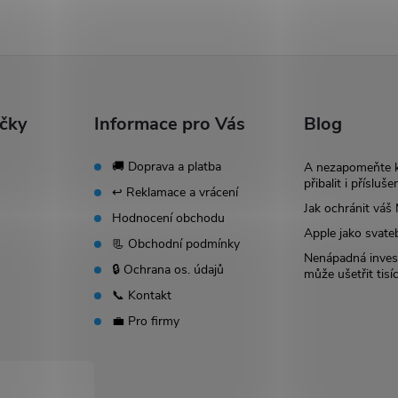
ačky
Informace pro Vás
Blog
🚚 Doprava a platba
A nezapomeňte 
přibalit i přísluše
↩️ Reklamace a vrácení
Jak ochránit vá
Hodnocení obchodu
Apple jako svate
📃 Obchodní podmínky
Nenápadná invest
🔒 Ochrana os. údajů
může ušetřit tisí
📞 Kontakt
💼 Pro firmy