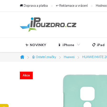
Přejít
🚚 Doprava a platba
↩️ Reklamace a vrácení
Hodnoc
na
obsah
✨ NOVINKY
📱 iPhone
📋 iPad
🤖 Ostatní značky
Huawei
HUAWEI MATE 2
Domů
Akce