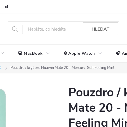
ení obchodu
📃 Obchodní podmínky
🔒 Ochrana os. údajů
📞 Ko
HLEDAT
💻 MacBook
⌚ Apple Watch
🎧 Ai
0
Pouzdro / kryt pro Huawei Mate 20 - Mercury, Soft Feeling Mint
Pouzdro / 
Mate 20 - 
Feeling Mi