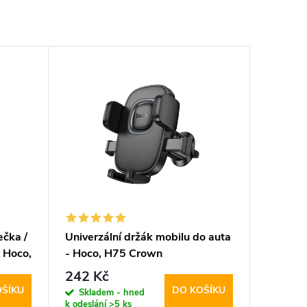
čka /
Univerzální držák mobilu do auta
- Hoco,
- Hoco, H75 Crown
242 Kč
OŠÍKU
DO KOŠÍKU
Skladem - hned
k odeslání
>5 ks