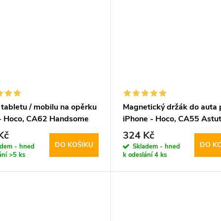
tabletu / mobilu na opěrku
Magnetický držák do auta 
 - Hoco, CA62 Handsome
iPhone - Hoco, CA55 Astu
Kč
324 Kč
DO KOŠÍKU
DO K
adem - hned
Skladem - hned
ání
>5 ks
k odeslání
4 ks