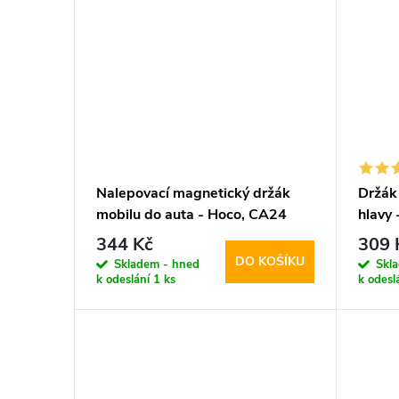
Nalepovací magnetický držák
Držák 
mobilu do auta - Hoco, CA24
hlavy
Lotto
344 Kč
309 
DO KOŠÍKU
Skladem - hned
Skl
k odeslání
1 ks
k odesl