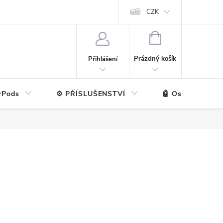
ntakt
💼 Pro firmy
CZK
NÁKUPNÍ
KOŠÍK
Prázdný košík
Přihlášení
rPods
⚙️ PŘÍSLUŠENSTVÍ
🤖 Ostatní značk