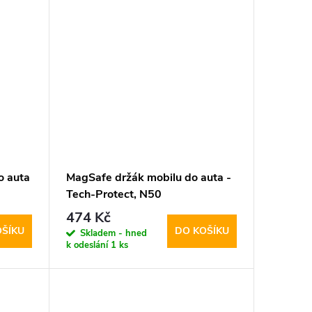
o auta
MagSafe držák mobilu do auta -
Tech-Protect, N50
474 Kč
OŠÍKU
DO KOŠÍKU
Skladem - hned
k odeslání
1 ks