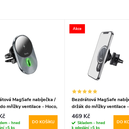
Akce
átová MagSafe nabíječka /
Bezdrátová MagSafe nabíje
do mřížky ventilace - Hoco,
držák do mřížky ventilace 
Magic
CA85 Ultrafast
Kč
469 Kč
DO KOŠÍKU
DO K
adem - hned
Skladem - hned
ání
>5 ks
k odeslání
>5 ks