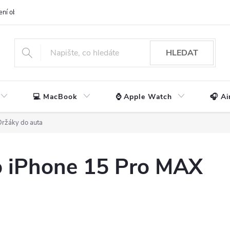
ení obchodu
📃 Obchodní podmínky
🔒 Ochrana os. údajů
📞 Ko
HLEDAT
💻 MacBook
⌚ Apple Watch
🎧 Ai
Držáky do auta
o iPhone 15 Pro MAX