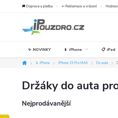
Přejít
🚚 Doprava a platba
↩️ Reklamace a vrácení
Hodnoc
na
obsah
✨ NOVINKY
📱 iPhone
📋 iPad
📱 iPhone
iPhone 15 Pro MAX
Do auta
Domů
Držáky do auta pr
Nejprodávanější