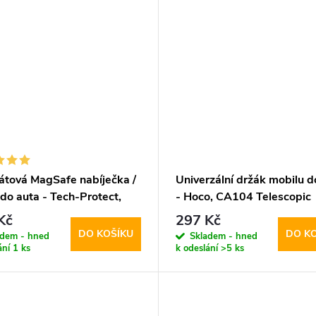
átová MagSafe nabíječka /
Univerzální držák mobilu d
do auta - Tech-Protect,
- Hoco, CA104 Telescopic
W-V1 Dashboard & Vent
Kč
297 Kč
DO KOŠÍKU
DO K
adem - hned
Skladem - hned
ání
1 ks
k odeslání
>5 ks