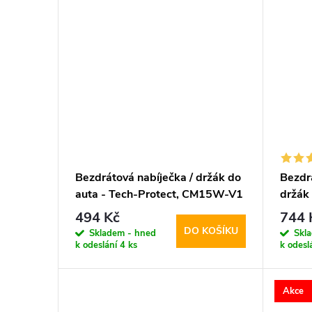
Bezdrátová nabíječka / držák do
Bezdr
auta - Tech-Protect, CM15W-V1
držák 
Dashboard & Vent
MM15
494 Kč
744 
DO KOŠÍKU
Skladem - hned
Skl
k odeslání
4 ks
k odesl
Akce