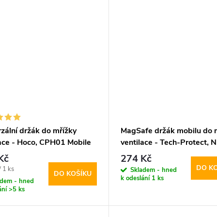
zální držák do mřížky
MagSafe držák mobilu do 
lace - Hoco, CPH01 Mobile
ventilace - Tech-Protect, 
Kč
274 Kč
DO K
/ 1 ks
Skladem - hned
DO KOŠÍKU
k odeslání
1 ks
adem - hned
ání
>5 ks