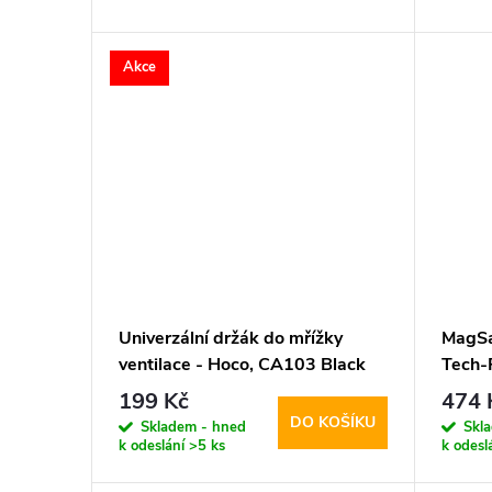
d
t
Akce
u
ů
k
t
ů
Univerzální držák do mřížky
MagSa
ventilace - Hoco, CA103 Black
Tech-
199 Kč
474 
DO KOŠÍKU
Skladem - hned
Skl
k odeslání
>5 ks
k odesl