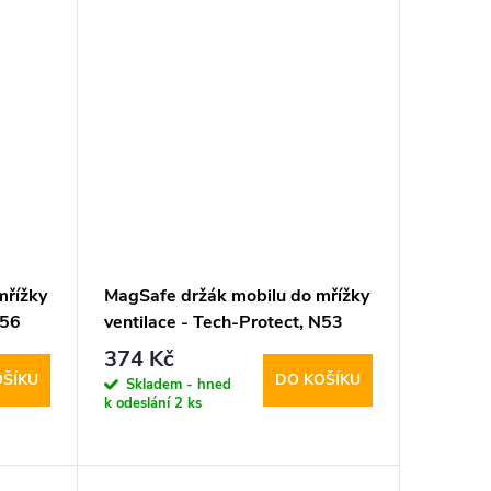
mřížky
MagSafe držák mobilu do mřížky
N56
ventilace - Tech-Protect, N53
374 Kč
OŠÍKU
DO KOŠÍKU
Skladem - hned
k odeslání
2 ks