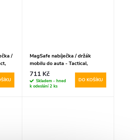
čka /
MagSafe nabíječka / držák
ct,
mobilu do auta - Tactical,
Vent
MagForce EQui2p
711 Kč
OŠÍKU
DO KOŠÍKU
Skladem - hned
k odeslání
2 ks