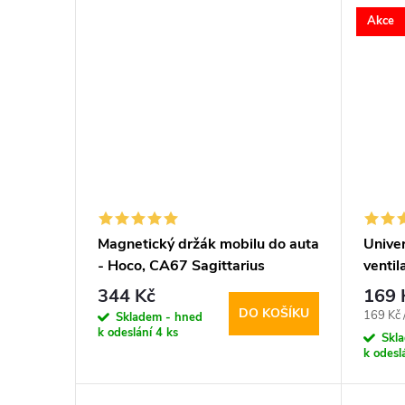
Akce
Magnetický držák mobilu do auta
Univer
- Hoco, CA67 Sagittarius
venti
344 Kč
169 
DO KOŠÍKU
Měrná
169 Kč 
Skladem - hned
k odeslání
4 ks
cena:
Skl
k odesl