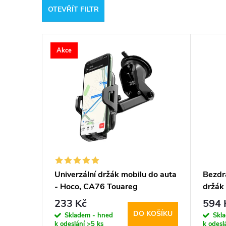
OTEVŘÍT FILTR
e
V
n
Akce
ý
í
p
p
i
r
s
o
p
d
Univerzální držák mobilu do auta
Bezdr
- Hoco, CA76 Touareg
držák 
r
u
CA91 
233 Kč
594 
DO KOŠÍKU
o
Skladem - hned
Skl
k
k odeslání
>5 ks
k odesl