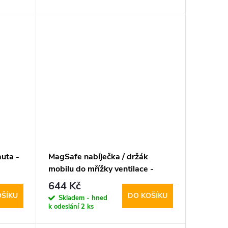
uta -
MagSafe nabíječka / držák
mobilu do mřížky ventilace -
Tech-Protect, MM15W-V1
644 Kč
OŠÍKU
DO KOŠÍKU
Skladem - hned
k odeslání
2 ks