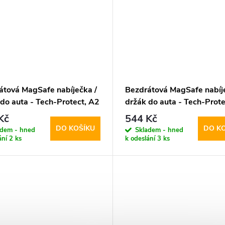
átová MagSafe nabíječka /
Bezdrátová MagSafe nabíje
do auta - Tech-Protect, A2
držák do auta - Tech-Prote
Black
MM15W-V6 Dashboard & 
Kč
544 Kč
DO KOŠÍKU
DO K
adem - hned
Skladem - hned
ání
2 ks
k odeslání
3 ks