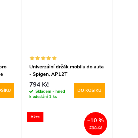
pro
Univerzální držák mobilu do auta
te
- Spigen, AP12T
794 Kč
OŠÍKU
DO KOŠÍKU
Skladem - hned
k odeslání
1 ks
Akce
–10 %
790 Kč