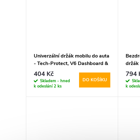
Univerzální držák mobilu do auta
Bezdr
- Tech-Protect, V6 Dashboard &
držák 
Vent
15W 
404 Kč
794 
DO KOŠÍKU
Skladem - hned
Skl
k odeslání
2 ks
k odesl