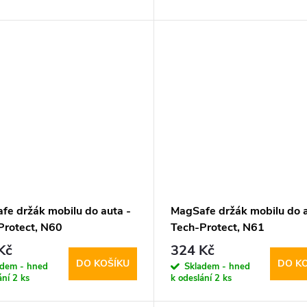
fe držák mobilu do auta -
MagSafe držák mobilu do a
Protect, N60
Tech-Protect, N61
Kč
324 Kč
DO KOŠÍKU
DO K
adem - hned
Skladem - hned
ání
2 ks
k odeslání
2 ks