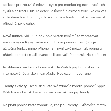
aplikace pro zdraví: Sledování cyklů pro monitoring menstruačních
cyklů a aplikaci Hluk. Ta detekuje úroveň hlasitosti zvuku kolem vás
v decibelech a doporučí, zda je vhodné v tomto prostředí setrvávat,
případně, jak dlouho.
Nové funkce Siri
- Siri na Apple Watch nyní může zobrazovat
webové výsledky vyhledávacích dotazů pomocí hlasu (což je
užitečná funkce mimo iPhone). Siri nyní také může najít rodinu a
přátele pomocí aktualizované aplikace Najít (nahrazuje Najít přátele).
Rozhlasové vysílání
- Přímo v Apple Watch půjdou poslouchat
internetová rádia jako iHeartRadio, Radio.com nebo TuneIn.
Trendy aktivity
- Jestli sledujete své zdraví a kondici pomocí Apple
Watch a aplikaci Aktivita, podívejte se, jak fungují Trendy:
Na první pohled karta zobrazuje, zda jsou trendy u klíčových metrik,