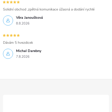
Solidní obchod ,zpětná komunikace úžasná a dodání rychlé
Věra Janoušková
8.8.2026
Dávám 5 hvezdicek
Michal Darebny
7.8.2026
Z
á
p