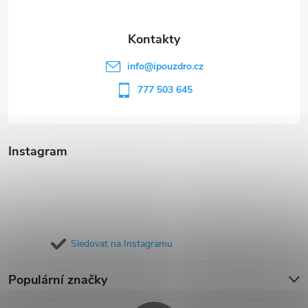
a
t
info
@
ipouzdro.cz
í
777 503 645
Instagram
Sledovat na Instagramu
Populární značky