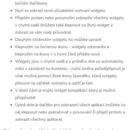
bočním tlačítkem).
Nyní se zobrazí nové uživatelské rozhraní widgetu
Přejetím prstem nebo posunutím zobrazíte všechny widgety
v chytré sadě (můžete také klepnout na žlutý widget a
zobrazí se vám malý průvodce).
Dlouhým stisknutím widgetu ho můžete upravit
Klepnutím na červenou ikonu - widgety odstraníte a
klepnutím na ikonu + v horní části přidáte nové.
Widgety jsou v chytré sadě a v průběhu dne se automaticky
mění v závislosti na kontextu - ruční změna pořadí/připnutí je
však možná pomocí žluté ikony špendlíku, která widgety
přesune na začátek seznamu a udrží je tam
V dolní části je trojitý widget komplikací, který je možné
přizpůsobit
Úplně dole je tlačítko pro zobrazení všech aplikací (můžete na
něj klepnout nebo pokračovat v posouvání či přejetí prstem a
zobrazit všechny aplikace).