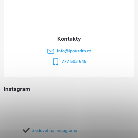
á
p
a
t
info
@
ipouzdro.cz
í
777 503 645
Instagram
Sledovat na Instagramu