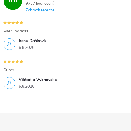
5,0
9737 hodnocení
Zobrazit recenze
Vse v poradku
Irena Došková
6.8.2026
Super
Viktoriia Vykhovska
5.8.2026
Z