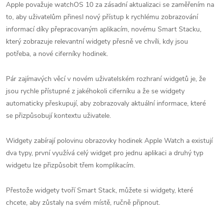
Apple považuje watchOS 10 za zásadní aktualizaci se zaměřením na
to, aby uživatelům přinesl nový přístup k rychlému zobrazování
informací díky přepracovaným aplikacím, novému Smart Stacku,
který zobrazuje relevantní widgety přesně ve chvíli, kdy jsou
potřeba, a nové ciferníky hodinek.
Pár zajímavých věcí v novém uživatelském rozhraní widgetů je, že
jsou rychle přístupné z jakéhokoli ciferníku a že se widgety
automaticky přeskupují, aby zobrazovaly aktuální informace, které
se přizpůsobují kontextu uživatele.
Widgety zabírají polovinu obrazovky hodinek Apple Watch a existují
dva typy, první využívá celý widget pro jednu aplikaci a druhý typ
widgetu lze přizpůsobit třem komplikacím.
Přestože widgety tvoří Smart Stack, můžete si widgety, které
chcete, aby zůstaly na svém místě, ručně připnout.