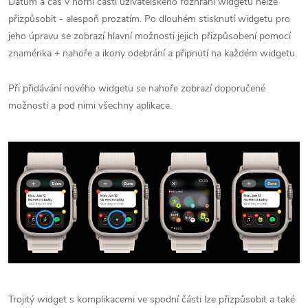
Datum a čas v horní části uživatelského rozhraní widgetu nelze
přizpůsobit - alespoň prozatím. Po dlouhém stisknutí widgetu pro
jeho úpravu se zobrazí hlavní možnosti jejich přizpůsobení pomocí
znaménka + nahoře a ikony odebrání a připnutí na každém widgetu.
Při přidávání nového widgetu se nahoře zobrazí doporučené
možnosti a pod nimi všechny aplikace.
Trojitý widget s komplikacemi ve spodní části lze přizpůsobit a také