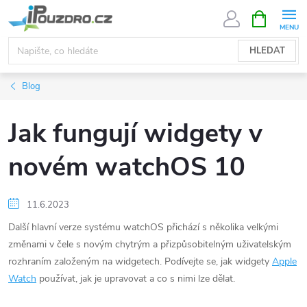
Přejít
NÁKUPNÍ
KOŠÍK
na
obsah
HLEDAT
Blog
Jak fungují widgety v
novém watchOS 10
11.6.2023
Další hlavní verze systému watchOS přichází s několika velkými
změnami v čele s novým chytrým a přizpůsobitelným uživatelským
rozhraním založeným na widgetech. Podívejte se, jak widgety
Apple
Watch
používat, jak je upravovat a co s nimi lze dělat.