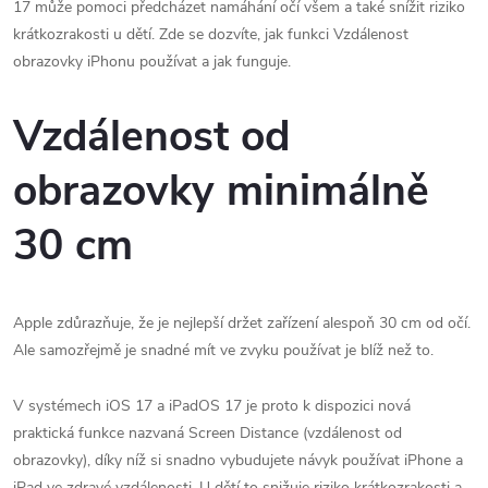
17 může pomoci předcházet namáhání očí všem a také snížit riziko
krátkozrakosti u dětí. Zde se dozvíte, jak funkci Vzdálenost
obrazovky iPhonu používat a jak funguje.
Vzdálenost od
obrazovky minimálně
30 cm
Apple zdůrazňuje, že je nejlepší držet zařízení alespoň 30 cm od očí.
Ale samozřejmě je snadné mít ve zvyku používat je blíž než to.
V systémech iOS 17 a iPadOS 17 je proto k dispozici nová
praktická funkce nazvaná Screen Distance (vzdálenost od
obrazovky), díky níž si snadno vybudujete návyk používat iPhone a
iPad ve zdravé vzdálenosti. U dětí to snižuje riziko krátkozrakosti a