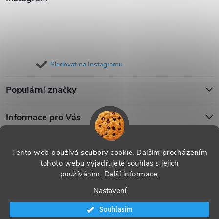
Sledovat na Instagramu
Populární značky
Informace pro Vás
Blog
Tento web používá soubory cookie. Dalším procházením
tohoto webu vyjadřujete souhlas s jejich
používáním.
Další informace
.
Copyright 2026
iPouzdro.cz
. Všechna práva vyhrazena.
Upravit
Nastavení
nastavení cookies
Souhlasím
Vytvořil Shoptet