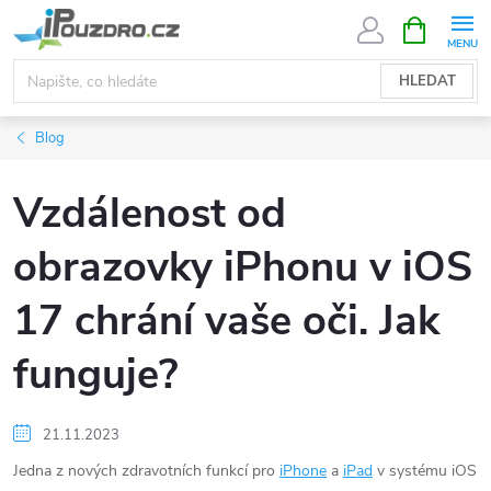
Přejít
NÁKUPNÍ
KOŠÍK
na
obsah
HLEDAT
Blog
Vzdálenost od
obrazovky iPhonu v iOS
17 chrání vaše oči. Jak
funguje?
21.11.2023
Jedna z nových zdravotních funkcí pro
iPhone
a
iPad
v systému iOS