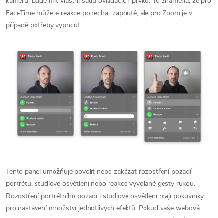
kameru, bude mít vlastní sadu ovládacích prvků. To znamená, že pro
FaceTime můžete reakce ponechat zapnuté, ale pro Zoom je v
případě potřeby vypnout.
Tento panel umožňuje povolit nebo zakázat rozostření pozadí
portrétu, studiové osvětlení nebo reakce vyvolané gesty rukou.
Rozostření portrétního pozadí i studiové osvětlení mají posuvníky
pro nastavení množství jednotlivých efektů. Pokud vaše webová