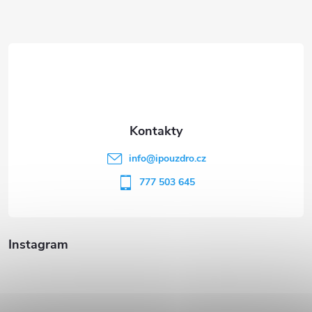
Z
á
p
a
t
info
@
ipouzdro.cz
í
777 503 645
Instagram