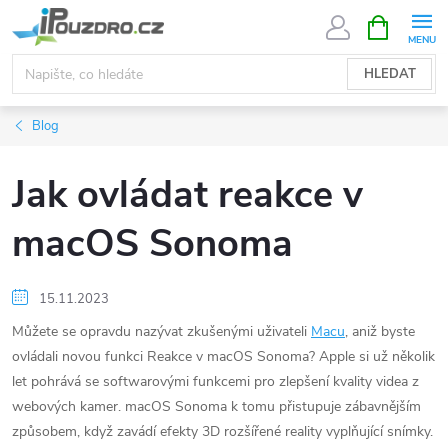
Přejít
NÁKUPNÍ
KOŠÍK
na
obsah
HLEDAT
Blog
Jak ovládat reakce v
macOS Sonoma
15.11.2023
Můžete se opravdu nazývat zkušenými uživateli
Macu
, aniž byste
ovládali novou funkci Reakce v macOS Sonoma? Apple si už několik
let pohrává se softwarovými funkcemi pro zlepšení kvality videa z
webových kamer. macOS Sonoma k tomu přistupuje zábavnějším
způsobem, když zavádí efekty 3D rozšířené reality vyplňující snímky.