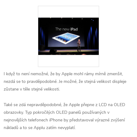
I když to není nemožné, že by Apple mohl rámy mírně zmenšit,
nezdá se to pravděpodobné. Je možné, že stejná velikost displeje
zůstane v těle stejné velikosti.
Také se zdá nepravděpodobné, že Apple přepne z LCD na OLED
obrazovky. Typ pokročilých OLED panelů používaných v
nejnovějších telefonech iPhone by představoval výrazné zvýšení
nákladů a to se Applu zatím nevyplatí.