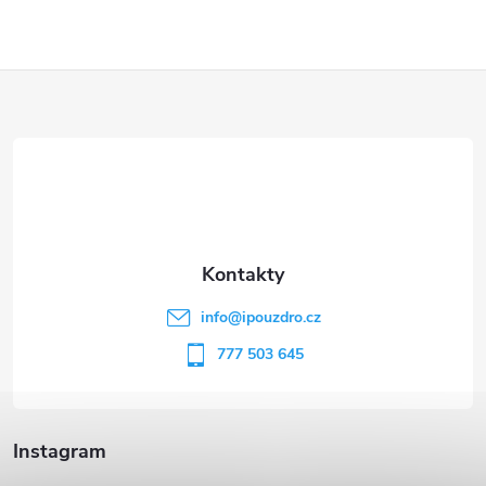
Z
á
p
a
t
info
@
ipouzdro.cz
í
777 503 645
Instagram