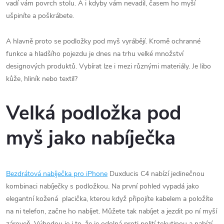
vadí vám povrch stolu. A i kdyby vám nevadil, časem ho myší
ušpiníte a poškrábete.
A hlavně proto se podložky pod myš vyrábějí. Kromě ochranné
funkce a hladšího pojezdu je dnes na trhu velké množství
designových produktů. Vybírat lze i mezi různými materiály. Je libo
kůže, hliník nebo textil?
Velká podložka pod
myš jako nabíječka
Bezdrátová nabíječka pro iPhone
Duxducis C4 nabízí jedinečnou
kombinaci nabíječky s podložkou. Na první pohled vypadá jako
elegantní kožená placička, kterou když připojíte kabelem a položíte
na ni telefon, začne ho nabíjet. Můžete tak nabíjet a jezdit po ní myší
zároveň. Výhodou je i to, že je odolná proti polití tekutinou a nabízí