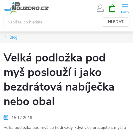
Přejít
NÁKUPNÍ
KOŠÍK
na
obsah
HLEDAT
Blog
Velká podložka pod
myš poslouží i jako
bezdrátová nabíječka
nebo obal
15.12.2019
Velká podložka pod myš se hodí vždy, když více pracujete s myší a