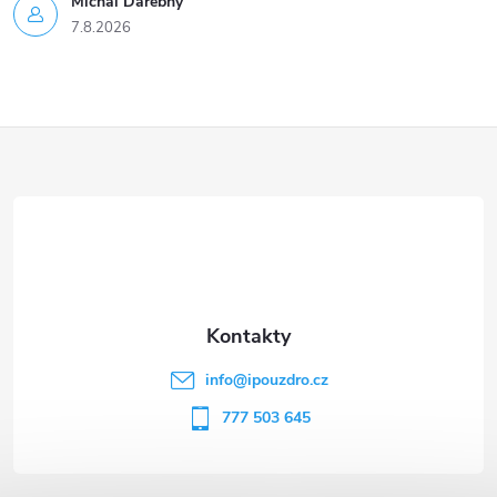
Michal Darebny
7.8.2026
Z
á
p
a
t
info
@
ipouzdro.cz
í
777 503 645