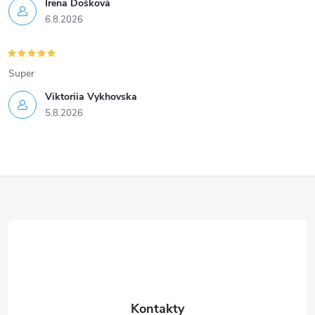
Irena Došková
6.8.2026
Super
Viktoriia Vykhovska
5.8.2026
Z
á
p
a