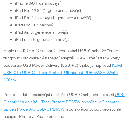
iPhone 8/8 Plus a novější
iPad Pro 12,9" (1. generace a novější)
iPad Pro 11palcový (1. generace a novější)
iPad Pro 10,5palcový
iPad Air 3. generace a novější
iPad mini 5. generace a novější
Apple uvádí, že můžete použít jeho kabel USB-C nebo že "bude
fungovat i srovnatelný napájecí adaptér USB-C třetí strany, který
podporuje USB Power Delivery (USB-PD)", jako je například
Kabel
USB-C to USB-C - Tech-Protect, Ultraboost PD60W/3A White
100cm
.
Pokud hledáte flexibilnější nabíječku USB-C nebo chcete další,
USB-
C nabíječka do sítě - Tech-Protect PD35W
a
Nabíjecí AC adaptér -
Spigen PowerArc USB-C PD65W
jsou skvělou volbou pro rychlé
nabíjení iPhonů a iPadů současně.