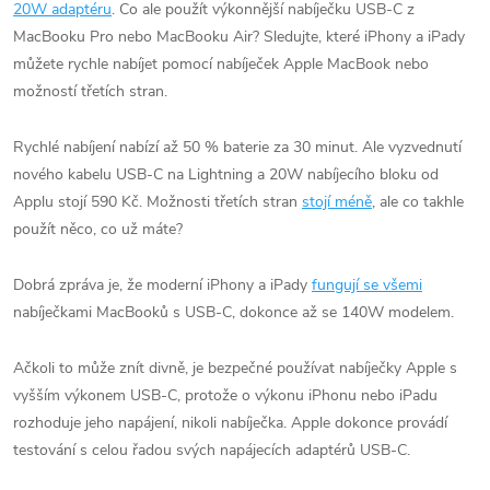
20W adaptéru
. Co ale použít výkonnější nabíječku USB-C z
MacBooku Pro nebo MacBooku Air? Sledujte, které iPhony a iPady
můžete rychle nabíjet pomocí nabíječek Apple MacBook nebo
možností třetích stran.
Rychlé nabíjení nabízí až 50 % baterie za 30 minut. Ale vyzvednutí
nového kabelu USB-C na Lightning a 20W nabíjecího bloku od
Applu stojí 590 Kč. Možnosti třetích stran
stojí méně
, ale co takhle
použít něco, co už máte?
Dobrá zpráva je, že moderní iPhony a iPady
fungují se všemi
nabíječkami MacBooků s USB-C, dokonce až se 140W modelem.
Ačkoli to může znít divně, je bezpečné používat nabíječky Apple s
vyšším výkonem USB-C, protože o výkonu iPhonu nebo iPadu
rozhoduje jeho napájení, nikoli nabíječka. Apple dokonce provádí
testování s celou řadou svých napájecích adaptérů USB-C.