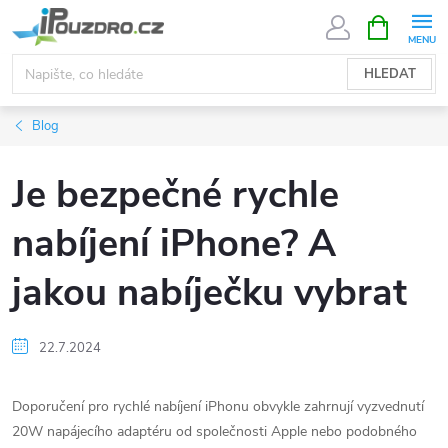
Přejít
NÁKUPNÍ
KOŠÍK
na
obsah
HLEDAT
Blog
Je bezpečné rychle
nabíjení iPhone? A
jakou nabíječku vybrat
22.7.2024
Doporučení pro rychlé nabíjení iPhonu obvykle zahrnují vyzvednutí
20W napájecího adaptéru od společnosti Apple nebo podobného