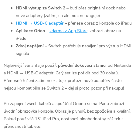
HDMI výstup ze Switch 2
– buď přes originální dock nebo
nové adaptéry (zatím jich ale moc nefunguje)
HDMI → USB-C adaptér
– přenese obraz z konzole do iPadu
Aplikace Orion
–
zdarma v App Store
, zobrazí obraz na
iPadu
Zdroj napájení
– Switch potřebuje napájení pro výstup HDMI
signálu
Nejlevnější varianta je použít
původní dokovací stanici
od Nintenda
a HDMI → USB-C adaptér. Celý set lze pořídit pod 30 dolarů.
Přenosné řešení zatím neexistuje, protože nové adaptéry často
nejsou kompatibilní se Switch 2 – dej si proto pozor při nákupu!
Po zapojení všech kabelů a spuštění Orionu se na iPadu zobrazí
úvodní obrazovka konzole. Obraz je plynulý, bez zpoždění a kvalitní.
Pokud používáš 13" iPad Pro, dostaneš plnohodnotný zážitek s
přenosností tabletu.