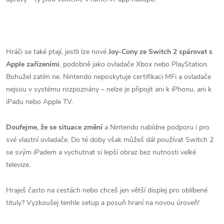
Hráči se také ptají, jestli lze nové
Joy-Cony ze Switch 2 spárovat s
Apple zařízeními
, podobně jako ovladače Xbox nebo PlayStation.
Bohužel zatím ne. Nintendo neposkytuje certifikaci MFi a ovladače
nejsou v systému rozpoznány – nelze je připojit ani k iPhonu, ani k
iPadu nebo Apple TV.
Doufejme, že se situace změní
a Nintendo nabídne podporu i pro
své vlastní ovladače. Do té doby však můžeš dál používat Switch 2
se svým iPadem a vychutnat si lepší obraz bez nutnosti velké
televize.
Hraješ často na cestách nebo chceš jen větší displej pro oblíbené
tituly? Vyzkoušej tenhle setup a posuň hraní na novou úroveň!