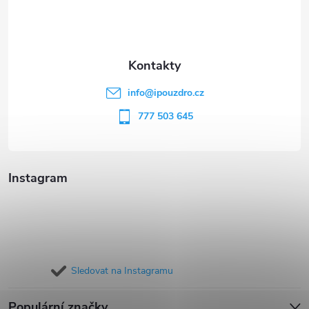
p
a
t
info
@
ipouzdro.cz
í
777 503 645
Instagram
Sledovat na Instagramu
Populární značky