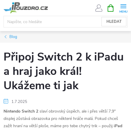
Přejít
NÁKUPNÍ
KOŠÍK
na
obsah
HLEDAT
Blog
Připoj Switch 2 k iPadu
a hraj jako král!
Ukážeme ti jak
1.7.2025
Nintendo Switch 2
slaví obrovský úspěch, ale i přes větší 7,9"
displej zůstává obrazovka pro některé hráče malá. Pokud chceš
zažít hraní na větší ploše, máme pro tebe chytrý trik – použij
iPad