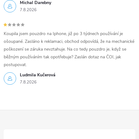
Michal Darebny
7.8.2026
Koupila jsem pouzdro na Iphone, již po 3 týdnech používání je
ošoupané. Zasláno k reklamaci, obchod odpovídá, že na mechanické
poškození se záruka nevztahuje. Na co tedy pouzdro je, když se
běžným používáním tak opotřebuje? Zaslán dotaz na ČOI, jak
postupovat.
Ludmila Kučerová
7.8.2026
Z
á