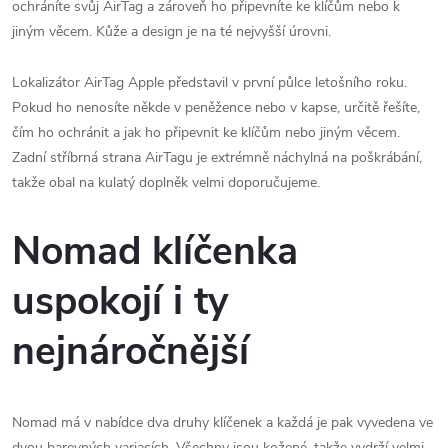
ochráníte svůj AirTag a zároveň ho připevníte ke klíčům nebo k
jiným věcem. Kůže a design je na té nejvyšší úrovni.
Lokalizátor AirTag Apple představil v první půlce letošního roku.
Pokud ho nenosíte někde v peněžence nebo v kapse, určitě řešíte,
čím ho ochránit a jak ho připevnit ke klíčům nebo jiným věcem.
Zadní stříbrná strana AirTagu je extrémně náchylná na poškrábání,
takže obal na kulatý doplněk velmi doporučujeme.
Nomad klíčenka
uspokojí i ty
nejnáročnější
Nomad má v nabídce dva druhy klíčenek a každá je pak vyvedena ve
dvou barevných variacích. Všechny jsou kožené, takže vydrží velmi