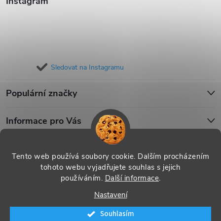
Instagram
Sledovat na Instagramu
Populární značky
Informace pro Vás
Blog
Tento web používá soubory cookie. Dalším procházením
tohoto webu vyjadřujete souhlas s jejich
používáním.
Další informace
.
Copyright 2026
iPouzdro.cz
. Všechna práva vyhrazena.
Upravit
Nastavení
nastavení cookies
Souhlasím
Vytvořil Shoptet