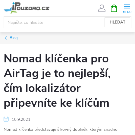
Přejít
NÁKUPNÍ
KOŠÍK
na
obsah
HLEDAT
Blog
Nomad klíčenka pro
AirTag je to nejlepší,
čím lokalizátor
připevníte ke klíčům
10.9.2021
Nomad klíčenka představuje šikovný doplněk, kterým snadno