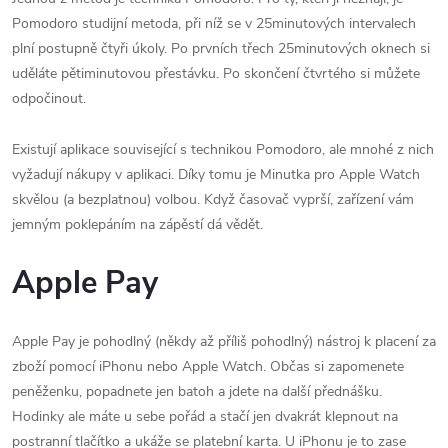
Pomodoro studijní metoda, při níž se v 25minutových intervalech
plní postupně čtyři úkoly. Po prvních třech 25minutových oknech si
uděláte pětiminutovou přestávku. Po skončení čtvrtého si můžete
odpočinout.
Existují aplikace související s technikou Pomodoro, ale mnohé z nich
vyžadují nákupy v aplikaci. Díky tomu je Minutka pro Apple Watch
skvělou (a bezplatnou) volbou. Když časovač vyprší, zařízení vám
jemným poklepáním na zápěstí dá vědět.
Apple Pay
Apple Pay je pohodlný (někdy až příliš pohodlný) nástroj k placení za
zboží pomocí iPhonu nebo Apple Watch. Občas si zapomenete
peněženku, popadnete jen batoh a jdete na další přednášku.
Hodinky ale máte u sebe pořád a stačí jen dvakrát klepnout na
postranní tlačítko a ukáže se platební karta. U iPhonu je to zase