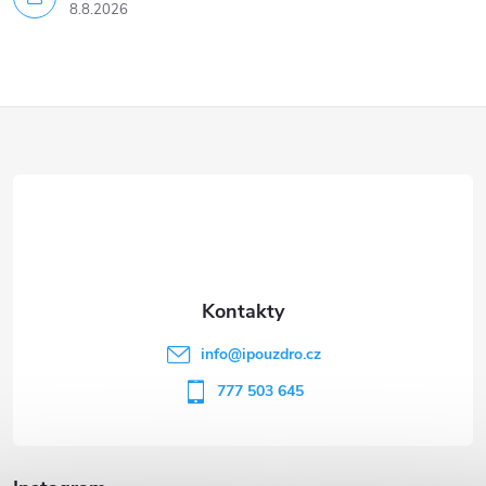
8.8.2026
Z
á
p
a
t
info
@
ipouzdro.cz
í
777 503 645