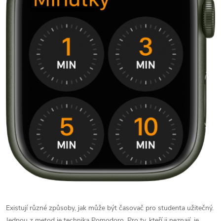
Existují různé způsoby, jak může být časovač pro studenta užitečný.
Jednou z metod je technika Pomodoro. Pro ty, kteří ji neznají, je