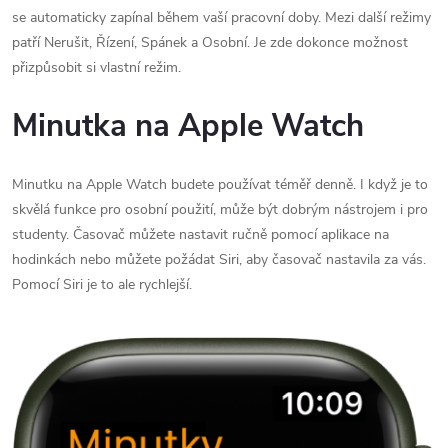
se automaticky zapínal během vaší pracovní doby. Mezi další režimy
patří Nerušit, Řízení, Spánek a Osobní. Je zde dokonce možnost
přizpůsobit si vlastní režim.
Minutka na Apple Watch
Minutku na Apple Watch budete používat téměř denně. I když je to
skvělá funkce pro osobní použití, může být dobrým nástrojem i pro
studenty. Časovač můžete nastavit ručně pomocí aplikace na
hodinkách nebo můžete požádat Siri, aby časovač nastavila za vás.
Pomocí Siri je to ale rychlejší.