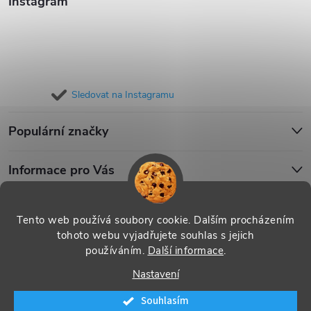
Instagram
Sledovat na Instagramu
Populární značky
Informace pro Vás
Blog
Tento web používá soubory cookie. Dalším procházením
tohoto webu vyjadřujete souhlas s jejich
používáním.
Další informace
.
Copyright 2026
iPouzdro.cz
. Všechna práva vyhrazena.
Upravit
Nastavení
nastavení cookies
Souhlasím
Vytvořil Shoptet