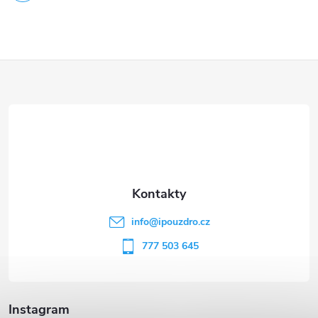
Z
á
p
a
t
info
@
ipouzdro.cz
í
777 503 645
Instagram