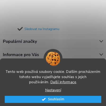
Sledovat na Instagramu
Populární značky
Informace pro Vás
Blog
Tento web používá soubory cookie. Dalším procházením
tohoto webu vyjadřujete souhlas s jejich
používáním.
Další informace
.
Copyright 2026
iPouzdro.cz
. Všechna práva vyhrazena.
Upravit
Nastavení
nastavení cookies
Souhlasím
Vytvořil Shoptet