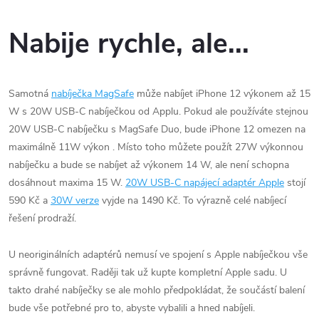
Nabije rychle, ale...
Samotná
nabíječka MagSafe
může nabíjet ‌iPhone 12‌ výkonem až 15
W s 20W USB-C nabíječkou od Applu. Pokud ale používáte stejnou
20W USB-C nabíječku s ‌MagSafe‌ Duo, bude ‌iPhone 12‌ omezen na
maximálně 11W výkon . Místo toho můžete použít 27W výkonnou
nabíječku a bude se nabíjet až výkonem 14 W, ale není schopna
dosáhnout maxima 15 W.
20W USB-C napájecí adaptér Apple
stojí
590 Kč a
30W verze
vyjde na 1490 Kč. To výrazně celé nabíjecí
řešení prodraží.
U neoriginálních adaptérů nemusí ve spojení s Apple nabíječkou vše
správně fungovat. Raději tak už kupte kompletní Apple sadu. U
takto drahé nabíječky se ale mohlo předpokládat, že součástí balení
bude vše potřebné pro to, abyste vybalili a hned nabíjeli.