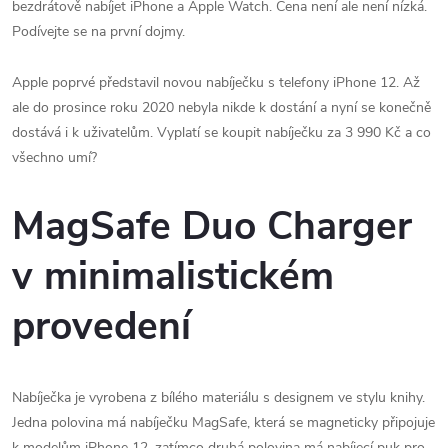
bezdrátově nabíjet iPhone a Apple Watch. Cena není ale není nízká.
Podívejte se na první dojmy.
Apple poprvé představil novou nabíječku s telefony iPhone 12. Až
ale do prosince roku 2020 nebyla nikde k dostání a nyní se konečně
dostává i k uživatelům. Vyplatí se koupit nabíječku za 3 990 Kč a co
všechno umí?
MagSafe Duo Charger
v minimalistickém
provedení
Nabíječka je vyrobena z bílého materiálu s designem ve stylu knihy.
Jedna polovina má nabíječku ‌MagSafe‌, která se magneticky připojuje
k modelům ‌iPhone 12‌, zatímco druhá polovina má nabíjecí puk pro