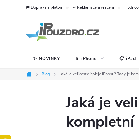
Přejít
🚚 Doprava a platba
↩️ Reklamace a vrácení
Hodnoc
na
obsah
✨ NOVINKY
📱 iPhone
📋 iPad
Blog
Jaká je velikost displeje iPhonu? Tady je kom
Domů
Jaká je vel
kompletní 