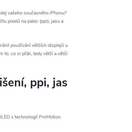
isplej vašeho současného iPhonu?
tu pixelů na palec (ppi), jasu a
ánil používání větších displejů u
 to, co si přáli, tedy větší a větší
šení, ppi, jas
OLED s technologií ProMotion