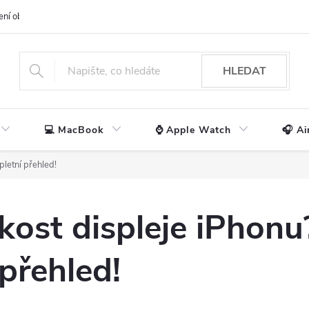
ení obchodu
📃 Obchodní podmínky
🔒 Ochrana os. údajů
📞 Ko
HLEDAT
💻 MacBook
⌚ Apple Watch
🎧 Ai
pletní přehled!
ikost displeje iPhonu
přehled!