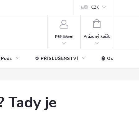
ntakt
💼 Pro firmy
CZK
NÁKUPNÍ
KOŠÍK
Prázdný košík
Přihlášení
rPods
⚙️ PŘÍSLUŠENSTVÍ
🤖 Ostatní značk
? Tady je