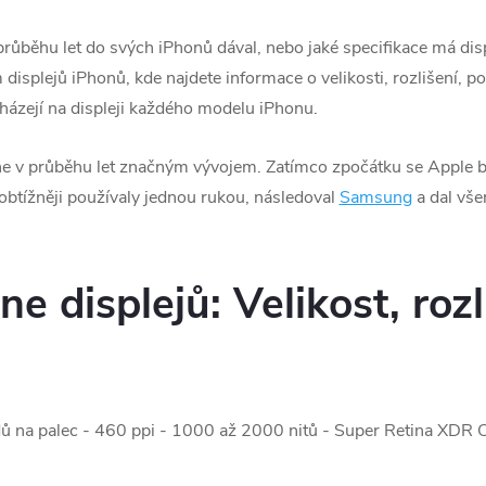
 průběhu let do svých iPhonů dával, nebo jaké specifikace má d
isplejů iPhonů, kde najdete informace o velikosti, rozlišení, poč
házejí na displeji každého modelu iPhonu.
ne v průběhu let značným vývojem. Zatímco zpočátku se Apple br
 obtížněji používaly jednou rukou, následoval
Samsung
a dal všem
 displejů: Velikost, rozli
dů na palec - 460 ppi - 1000 až 2000 nitů - Super Retina XDR 