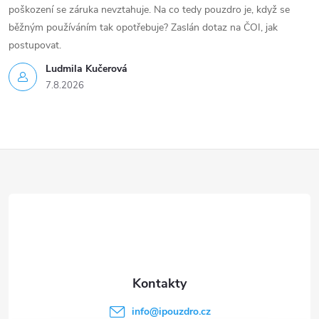
poškození se záruka nevztahuje. Na co tedy pouzdro je, když se
běžným používáním tak opotřebuje? Zaslán dotaz na ČOI, jak
postupovat.
Ludmila Kučerová
7.8.2026
Z
á
p
a
t
info
@
ipouzdro.cz