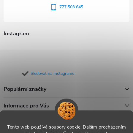
í
777 503 645
Instagram
Sledovat na Instagramu
Populární značky
Informace pro Vás
Blog
Tento web používá soubory cookie. Dalším procházením