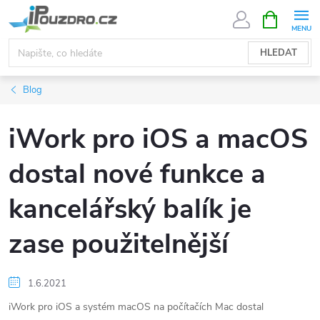
Přejít
NÁKUPNÍ
KOŠÍK
na
obsah
HLEDAT
Blog
iWork pro iOS a macOS
dostal nové funkce a
kancelářský balík je
zase použitelnější
1.6.2021
iWork pro iOS a systém macOS na počítačích Mac dostal