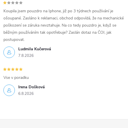
Koupila jsem pouzdro na Iphone, již po 3 týdnech používání je
ošoupané. Zasláno k reklamaci, obchod odpovídá, že na mechanické
poškození se záruka nevztahuje. Na co tedy pouzdro je, když se
běžným používáním tak opotřebuje? Zaslán dotaz na ČOI, jak
postupovat.
Ludmila Kučerová
7.8.2026
Vse v poradku
Irena Došková
6.8.2026
Z