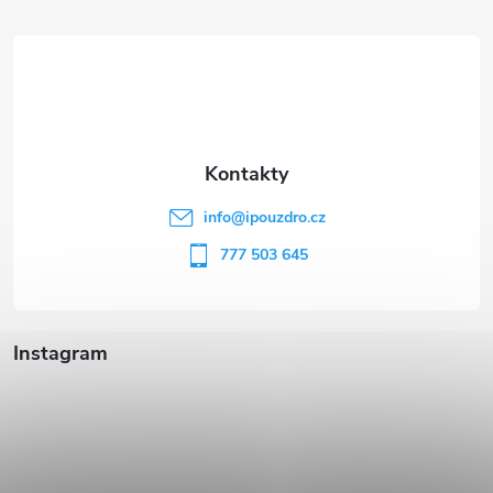
á
p
a
t
info
@
ipouzdro.cz
í
777 503 645
Instagram