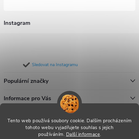
Instagram
Sledovat na Instagramu
Populární značky
Informace pro Vás
Blog
Tento web používá soubory cookie. Dalším procházením
tohoto webu vyjadřujete souhlas s jejich
používáním.
Další informace
.
Copyright 2026
iPouzdro.cz
. Všechna práva vyhrazena.
Upravit