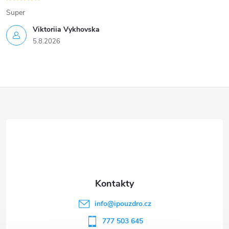
Super
Viktoriia Vykhovska
5.8.2026
Z
á
p
a
t
info
@
ipouzdro.cz
í
777 503 645