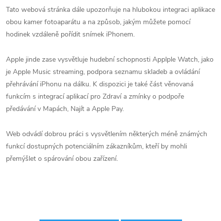
Tato webová stránka dále upozorňuje na hlubokou integraci aplikace
obou kamer fotoaparátu a na způsob, jakým můžete pomocí
‌hodinek‌ vzdáleně pořídit snímek ‌iPhonem‌.
Apple jinde zase vysvětluje hudební schopnosti Applple Watch, jako
je Apple Music streaming, podpora seznamu skladeb a ovládání
přehrávání iPhonu na dálku. K dispozici je také část věnovaná
funkcím s integrací aplikací pro Zdraví a zmínky o podpoře
předávání v Mapách, Najít a Apple Pay.
Web odvádí dobrou práci s vysvětlením některých méně známých
funkcí dostupných potenciálním zákazníkům, kteří by mohli
přemýšlet o spárování obou zařízení.