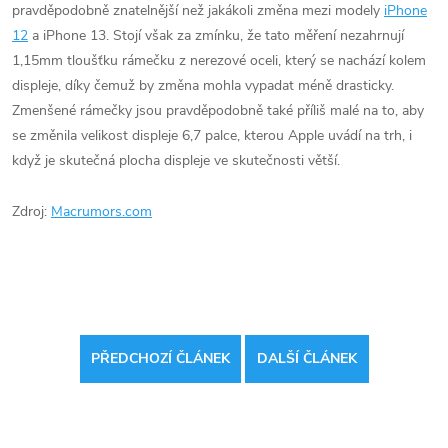
pravděpodobně znatelnější než jakákoli změna mezi modely
iPhone
12
a iPhone 13. Stojí však za zmínku, že tato měření nezahrnují
1,15mm tloušťku rámečku z nerezové oceli, který se nachází kolem
displeje, díky čemuž by změna mohla vypadat méně drasticky.
Zmenšené rámečky jsou pravděpodobně také příliš malé na to, aby
se změnila velikost displeje 6,7 palce, kterou Apple uvádí na trh, i
když je skutečná plocha displeje ve skutečnosti větší.
Zdroj:
Macrumors.com
PŘEDCHOZÍ ČLÁNEK
DALŠÍ ČLÁNEK