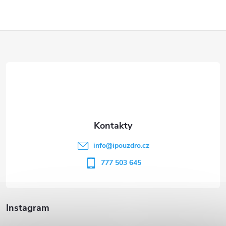
Z
á
p
a
t
info
@
ipouzdro.cz
í
777 503 645
Instagram