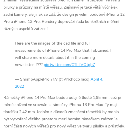
změnám vystředěná soustava předních kamer TrueDepth ve tvaru
pilulky a průzory na místě výřezu. Zajímavý je také větší výčnělek
zadní kamery, ale jinak se zdá, že design je velmi podobný iPhonu 12
Pro a iPhonu 13 Pro. Rendery doprovází řada konkrétních měření
různých aspektů zařízení.
Here are the images of the cad file and full
measurements of iPhone 14 Pro Max that I obtained. I
will share more details about it in the coming
newsletter. ????
pic.twitter.com/CTLLVOtgb7
— ShrimpApplePro ???? (@VNchocoTaco)
April 4,
2022
Rámečky iPhonu 14 Pro Max budou údajně tlusté 1,95 mm, což je
mírné snížení ve srovnání s rámečky iPhonu 13 Pro Max. Ty mají
tloušťku 2,42 mm. Jedním z důvodů zmenšení rámečků by mohlo
být vytvoření většího prostoru mezi horním rámečkem zařízení a
horní částí nových výřezů pro nový výřez ve tvaru pilulky a průstřely.