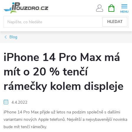
Přejít
NÁKUPNÍ
KOŠÍK
na
obsah
HLEDAT
Blog
iPhone 14 Pro Max má
mít o 20 % tenčí
rámečky kolem displeje
4.4.2022
iPhone 14 Pro Max přijde už letos na podzim společně s dalšími
variantami nových Apple telefonů. Největší a nejvybavenější novinka
bude mít tenčí rámečky.