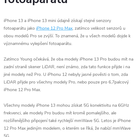
iPhone 13 a iPhone 13 mini údajně získají stejné senzory
fotoaparátu jako
iPhone 12 Pro Max
, zatímco velikost senzorů u
obou modelů Pro se zvýší. To znamená, že u všech modelů dojde k
významnému vylepšení fotoaparátu.
Zatímco Young očekává, že oba modely iPhone 13 Pro budou mít na
zadní straně skener LiDAR, není známo, zda tato funkce přijde i na
jiné modely než Pro. U iPhonu 12 nebyly jasné pověsti o tom, zda
LiDAR přijde pro všechny modely Pro, nebo pouze pro 6,7palcový
iPhone 12 Pro Max.
Všechny modely iPhone 13 mohou získat 5G konektivitu na 6GHz
frekvenci, ale modely Pro budou mít kromě pomalejšího, ale
rozšířenějšího připojení také rychlejší mmWave 5G. Letos je iPhone
12 Pro Max jediným modelem, o kterém se říká, že nabízí mmWave
5G.