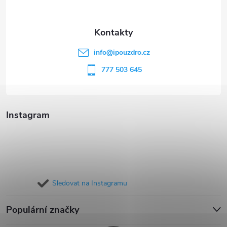
a
t
info
@
ipouzdro.cz
í
777 503 645
Instagram
Sledovat na Instagramu
Populární značky