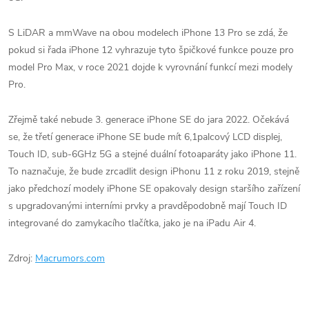
S LiDAR a mmWave na obou modelech iPhone 13 Pro se zdá, že
pokud si řada iPhone 12 vyhrazuje tyto špičkové funkce pouze pro
model Pro Max, v roce 2021 dojde k vyrovnání funkcí mezi modely
Pro.
Zřejmě také nebude 3. generace iPhone SE do jara 2022. Očekává
se, že třetí generace iPhone SE bude mít 6,1palcový LCD displej,
Touch ID, sub-6GHz 5G a stejné duální fotoaparáty jako iPhone 11.
To naznačuje, že bude zrcadlit design iPhonu 11 z roku 2019, stejně
jako předchozí modely iPhone SE opakovaly design staršího zařízení
s upgradovanými interními prvky a pravděpodobně mají Touch ID
integrované do zamykacího tlačítka, jako je na iPadu Air 4.
Zdroj:
Macrumors.com