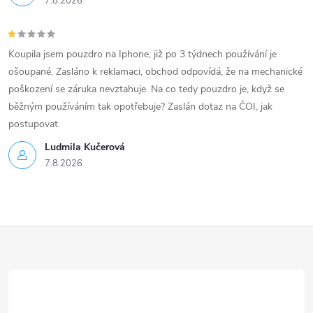
7.8.2026
Koupila jsem pouzdro na Iphone, již po 3 týdnech používání je
ošoupané. Zasláno k reklamaci, obchod odpovídá, že na mechanické
poškození se záruka nevztahuje. Na co tedy pouzdro je, když se
běžným používáním tak opotřebuje? Zaslán dotaz na ČOI, jak
postupovat.
Ludmila Kučerová
7.8.2026
Z
á
p