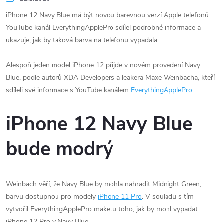
iPhone 12 Navy Blue má být novou barevnou verzí Apple telefonů.
YouTube kanál EverythingApplePro sdílel podrobné informace a
ukazuje, jak by taková barva na telefonu vypadala.
Alespoň jeden model iPhone 12 přijde v novém provedení Navy
Blue, podle autorů XDA Developers a leakera Maxe Weinbacha, kteří
sdíleli své informace s YouTube kanálem
EverythingApplePro
.
iPhone 12 Navy Blue
bude modrý
Weinbach věří, že Navy Blue by mohla nahradit Midnight Green,
barvu dostupnou pro modely
iPhone 11 Pro
. V souladu s tím
vytvořil EverythingApplePro maketu toho, jak by mohl vypadat
iPhone 12 Pro v Navy Blue.