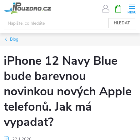
Přejít
NÁKUPNÍ
KOŠÍK
na
obsah
HLEDAT
Blog
iPhone 12 Navy Blue
bude barevnou
novinkou nových Apple
telefonů. Jak má
vypadat?
22.1.2020