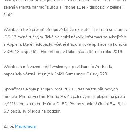
zelená varianta nahradí žlutou a iPhone 11 je k dispozici v zelené i
žluté.
Weinbach také přesně předpověděl, že ukazatel hlasitosti se stane v
iOS 13 méně rušivým. Také ale sdílel několik informací souvisejících
s Applem, které nedopadly, včetně iPadu a nové aplikace Kalkulačka
v iOS 13 a spuštění HomePodu v Rakousku a Itálii do roku 2019.
Weinbach má zavedenější výsledky s povídkami o Androidu,
naposledy včetně údajných úniků Samsungu Galaxy S20.
Společnost Apple plánuje v roce 2020 uvést na trh pět nových
modelů iPhone, včetně iPhonu 9 s 4,7palcovým displejem na jaře a
vyšší řadou, která bude čítat OLED iPhony s úhlopříčkami 5,4; 6,1 a
6,7 palců. Ty přijdou na podzim.
Zdroj:
Macrumors