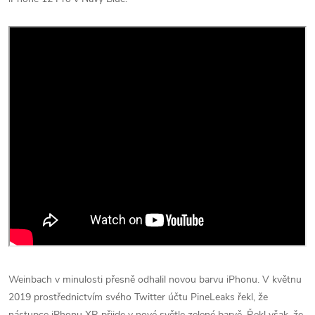
Weinbach v minulosti přesně odhalil novou barvu iPhonu. V květnu
2019 prostřednictvím svého Twitter účtu PineLeaks řekl, že
nástupce iPhonu XR přijde v nové světle zelené barvě. Řekl však, že