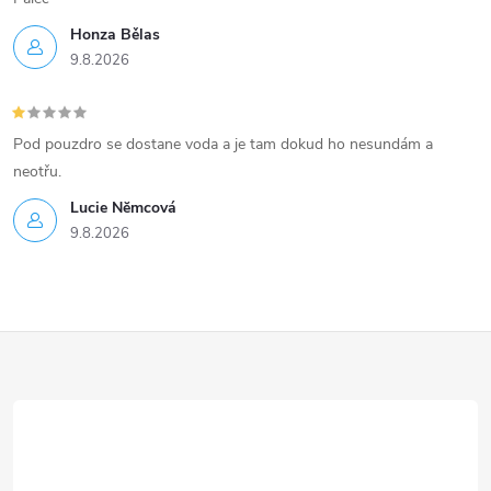
Honza Bělas
9.8.2026
Pod pouzdro se dostane voda a je tam dokud ho nesundám a
neotřu.
Lucie Nĕmcová
9.8.2026
Z
á
p