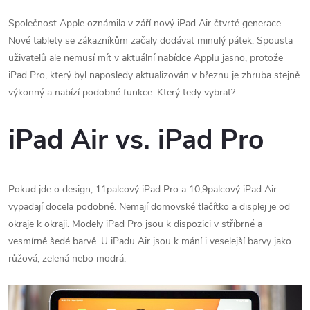
Společnost Apple oznámila v září nový iPad Air čtvrté generace.
Nové tablety se zákazníkům začaly dodávat minulý pátek. Spousta
uživatelů ale nemusí mít v aktuální nabídce Applu jasno, protože
iPad Pro, který byl naposledy aktualizován v březnu je zhruba stejně
výkonný a nabízí podobné funkce. Který tedy vybrat?
iPad Air vs. iPad Pro
Pokud jde o design, 11palcový ‌iPad Pro‌ a 10,9palcový ‌iPad Air‌
vypadají docela podobně. Nemají domovské tlačítko a displej je od
okraje k okraji. Modely iPad Pro jsou k dispozici v stříbrné a
vesmírně šedé barvě. U iPadu Air jsou k mání i veselejší barvy jako
růžová, zelená nebo modrá.