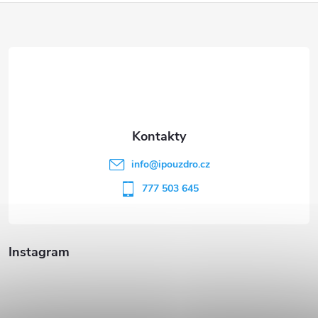
Z
á
p
a
t
info
@
ipouzdro.cz
í
777 503 645
Instagram