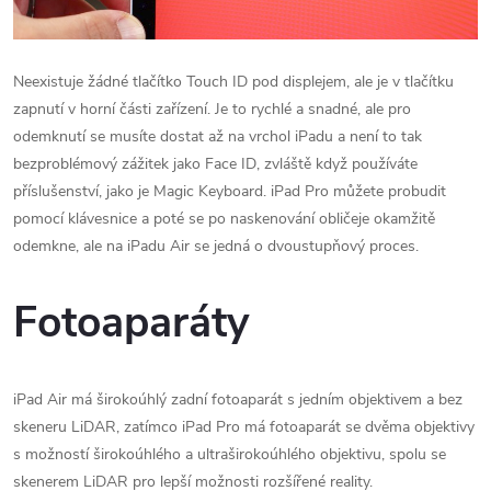
Neexistuje žádné tlačítko ‌Touch ID‌ pod displejem, ale je v tlačítku
zapnutí v horní části zařízení.
Je to rychlé a snadné, ale pro
odemknutí se musíte dostat až na vrchol ‌iPadu a není to tak
bezproblémový zážitek jako Face ID, zvláště když používáte
příslušenství, jako je Magic Keyboard.
‌iPad Pro‌ můžete probudit
pomocí klávesnice a poté se po naskenování obličeje okamžitě
odemkne, ale na ‌iPadu Air‌ se jedná o dvoustupňový proces.
Fotoaparáty
‌iPad Air‌ má širokoúhlý zadní fotoaparát s jedním objektivem a bez
skeneru LiDAR, zatímco ‌iPad Pro‌ má fotoaparát se dvěma objektivy
s možností širokoúhlého a ultraširokoúhlého objektivu, spolu se
skenerem LiDAR pro lepší možnosti rozšířené reality.