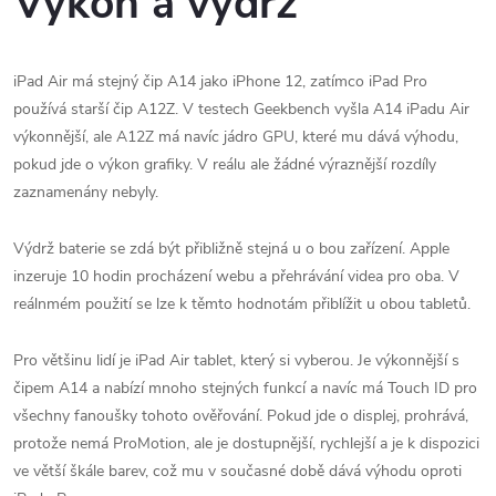
Výkon a výdrž
‌iPad Air‌ má stejný čip A14 jako iPhone 12‌, zatímco iPad Pro‌
používá starší čip A12Z.
V testech Geekbench vyšla A14 iPadu Air‌
výkonnější, ale A12Z má navíc jádro GPU, které mu dává výhodu,
pokud jde o výkon grafiky.
V reálu ale žádné výraznější rozdíly
zaznamenány nebyly.
Výdrž baterie se zdá být přibližně stejná u o bou zařízení‌.
Apple
inzeruje 10 hodin procházení webu a přehrávání videa pro oba. V
reálnmém použití se lze k těmto hodnotám přiblížit u obou tabletů.
Pro většinu lidí je ‌iPad Air‌ ‌tablet, který si vyberou.
Je výkonnější s
čipem A14 a nabízí mnoho stejných funkcí a navíc má ‌Touch ID‌ pro
všechny fanoušky tohoto ověřování‌.
Pokud jde o displej, prohrává,
protože nemá ProMotion, ale je dostupnější, rychlejší a je k dispozici
ve větší škále barev, což mu v současné době dává výhodu oproti