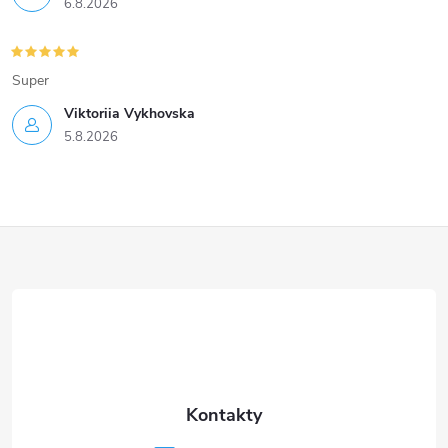
6.8.2026
Super
Viktoriia Vykhovska
5.8.2026
Z
á
p
a