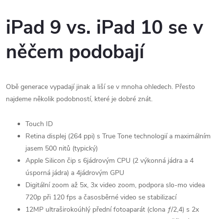
iPad 9 vs. iPad 10 se v
něčem podobají
Obě generace vypadají jinak a liší se v mnoha ohledech. Přesto
najdeme několik podobností, které je dobré znát.
Touch ID
Retina displej (264 ppi) s True Tone technologií a maximálním
jasem 500 nitů (typický)
Apple Silicon čip s 6jádrovým CPU (2 výkonná jádra a 4
úsporná jádra) a 4jádrovým GPU
Digitální zoom až 5x, 3x video zoom, podpora slo-mo videa
720p při 120 fps a časosběrné video se stabilizací
12MP ultraširokoúhlý přední fotoaparát (clona ƒ/2,4) s 2x