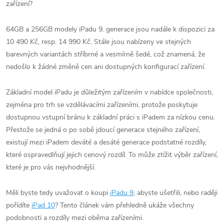
zařízení?
64GB a 256GB modely iPadu 9. generace jsou nadále k dispozici za
10 490 Kč, resp. 14 990 Kč. Stále jsou nabízeny ve stejných
barevných variantách stříbrné a vesmírně šedé, což znamená, že
nedošlo k žádné změně cen ani dostupných konfigurací zařízení.
Základní model iPadu je důležitým zařízením v nabídce společnosti,
zejména pro trh se vzdělávacími zařízeními, protože poskytuje
dostupnou vstupní bránu k základní práci s iPadem za nízkou cenu.
Přestože se jedná o po sobě jdoucí generace stejného zařízení,
existují mezi iPadem deváté a desáté generace podstatné rozdíly,
které ospravedlňují jejich cenový rozdíl. To může ztížit výběr zařízení,
které je pro vás nejvhodnější.
Měli byste tedy uvažovat o koupi
iPadu 9
, abyste ušetřili, nebo raději
pořídíte
iPad 10
? Tento článek vám přehledně ukáže všechny
podobnosti a rozdíly mezi oběma zařízeními.