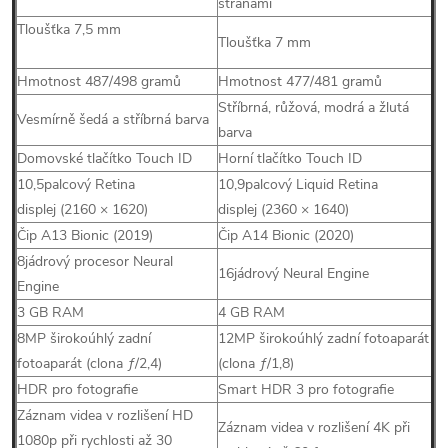
stranami
Tloušťka 7,5 mm
Tloušťka 7 mm
Hmotnost 487/498 gramů
Hmotnost 477/481 gramů
Stříbrná, růžová, modrá a žlutá
Vesmírně šedá a stříbrná barva
barva
Domovské tlačítko Touch ID
Horní tlačítko Touch ID
10,5palcový Retina
10,9palcový Liquid Retina
displej (2160 × 1620)
displej (2360 × 1640)
Čip A13 Bionic (2019)
Čip A14 Bionic (2020)
8jádrový procesor Neural
16jádrový Neural Engine
Engine
3 GB RAM
4 GB RAM
8MP širokoúhlý zadní
12MP širokoúhlý zadní fotoaparát
fotoaparát (clona ƒ/2,4)
(clona ƒ/1,8)
HDR pro fotografie
Smart HDR 3 pro fotografie
Záznam videa v rozlišení HD
Záznam videa v rozlišení 4K při
1080p při rychlosti až 30