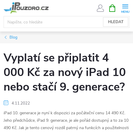
Přejít
NÁKUPNÍ
KOŠÍK
na
obsah
HLEDAT
Blog
Vyplatí se připlatit 4
000 Kč za nový iPad 10
nebo stačí 9. generace?
4.11.2022
iPad 10. generace je nyní k dispozici za počáteční cenu 14 490 Kč.
Jeho předchůdce, iPad 9. generace, je ale pořád dostupný a to za 10
490 Kč. Jak je tento cenový rozdíl patrný na funkcích a použitelnosti