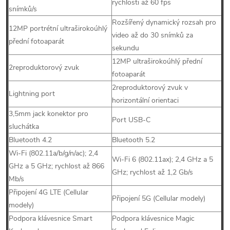
rychlosti až 60 fps
snímků/s
Rozšířený dynamický rozsah pro
12MP portrétní ultraširokoúhlý
video až do 30 snímků za
přední fotoaparát
sekundu
12MP ultraširokoúhlý přední
2reproduktorový zvuk
fotoaparát
2reproduktorový zvuk v
Lightning port
horizontální orientaci
3,5mm jack konektor pro
Port USB-C
sluchátka
Bluetooth 4.2
Bluetooth 5.2
Wi-Fi (802.11a/b/g/n/ac); 2,4
Wi-Fi 6 (802.11ax); 2,4 GHz a 5
GHz a 5 GHz; rychlost až 866
GHz; rychlost až 1,2 Gb/s
Mb/s
Připojení 4G LTE (Cellular
Připojení 5G (Cellular modely)
modely)
Podpora klávesnice Smart
Podpora klávesnice Magic