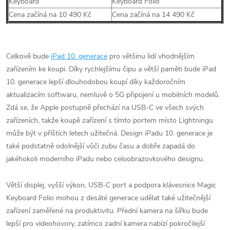
Keyboard
Keyboard Folio
Cena začíná na 10 490 Kč
Cena začíná na 14 490 Kč
Celkově bude
iPad 10. generace
pro většinu lidí vhodnějším
zařízením ke koupi. Díky rychlejšímu čipu a větší paměti bude iPad
10. generace lepší dlouhodobou koupí díky každoročním
aktualizacím softwaru, nemluvě o 5G připojení u mobilních modelů.
Zdá se, že Apple postupně přechází na USB-C ve všech svých
zařízeních, takže koupě zařízení s tímto portem místo Lightningu
může být v příštích letech užitečná. Design iPadu 10. generace je
také podstatně odolnější vůči zubu času a dobře zapadá do
jakéhokoli moderního iPadu nebo celoobrazovkového designu.
Větší displej, vyšší výkon, USB-C port a podpora klávesnice Magic
Keyboard Folio mohou z desáté generace udělat také užitečnější
zařízení zaměřené na produktivitu. Přední kamera na šířku bude
lepší pro videohovory, zatímco zadní kamera nabízí pokročilejší