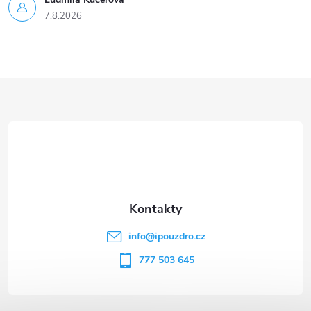
7.8.2026
Z
á
p
a
t
info
@
ipouzdro.cz
í
777 503 645