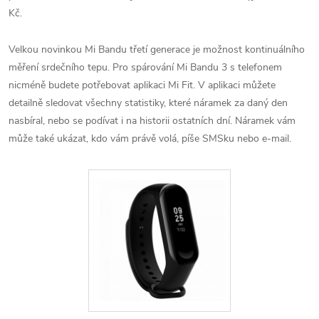
Kč.
Velkou novinkou Mi Bandu třetí generace je možnost kontinuálního
měření srdečního tepu. Pro spárování Mi Bandu 3 s telefonem
nicméně budete potřebovat aplikaci Mi Fit. V aplikaci můžete
detailně sledovat všechny statistiky, které náramek za daný den
nasbíral, nebo se podívat i na historii ostatních dní. Náramek vám
může také ukázat, kdo vám právě volá, píše SMSku nebo e-mail.