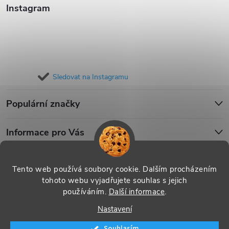
Instagram
Sledovat na Instagramu
Populární značky
Informace pro Vás
Blog
Tento web používá soubory cookie. Dalším procházením
tohoto webu vyjadřujete souhlas s jejich
používáním.
Další informace
.
Copyright 2026
iPouzdro.cz
. Všechna práva vyhrazena.
Upravit
Nastavení
nastavení cookies
Souhlasím