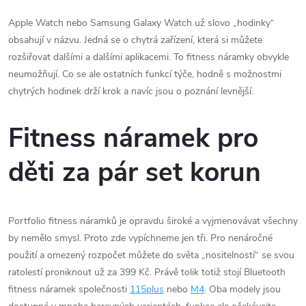
Apple Watch nebo Samsung Galaxy Watch už slovo „hodinky“
obsahují v názvu. Jedná se o chytrá zařízení, která si můžete
rozšiřovat dalšími a dalšími aplikacemi. To fitness náramky obvykle
neumožňují. Co se ale ostatních funkcí týče, hodně s možnostmi
chytrých hodinek drží krok a navíc jsou o poznání levnější.
Fitness náramek pro
děti za pár set korun
Portfolio fitness náramků je opravdu široké a vyjmenovávat všechny
by nemělo smysl. Proto zde vypíchneme jen tři. Pro nenáročné
použití a omezený rozpočet můžete do světa „nositelností“ se svou
ratolestí proniknout už za 399 Kč. Právě tolik totiž stojí Bluetooth
fitness náramek společnosti
115plus
nebo
M4
. Oba modely jsou