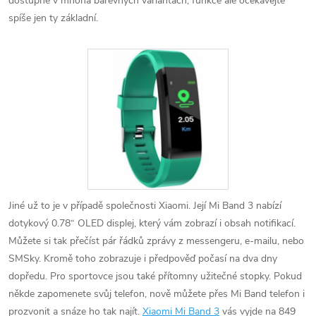
dostupné v mnoha barevných variantách, funkce ale očekávejte
spíše jen ty základní.
Jiné už to je v případě společnosti Xiaomi. Její Mi Band 3 nabízí
dotykový 0.78“ OLED displej, který vám zobrazí i obsah notifikací.
Můžete si tak přečíst pár řádků zprávy z messengeru, e-mailu, nebo
SMSky. Kromě toho zobrazuje i předpověď počasí na dva dny
dopředu. Pro sportovce jsou také přítomny užitečné stopky. Pokud
někde zapomenete svůj telefon, nově můžete přes Mi Band telefon i
prozvonit a snáze ho tak najít.
Xiaomi Mi Band 3
vás vyjde na 849