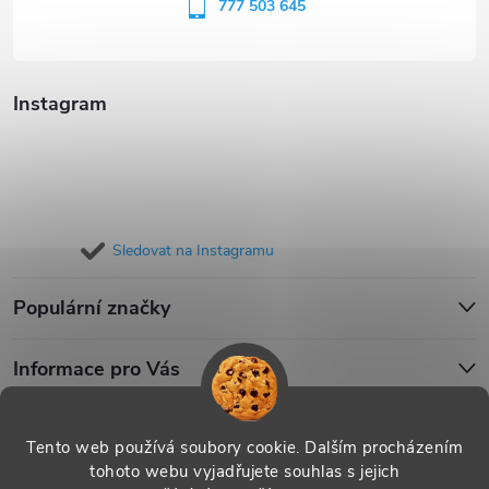
í
777 503 645
Instagram
Sledovat na Instagramu
Populární značky
Informace pro Vás
Blog
Tento web používá soubory cookie. Dalším procházením
tohoto webu vyjadřujete souhlas s jejich