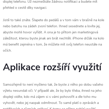
displej telefonu. Už nezmeškáte žádnou notifikaci a budete mít
přehled o cestě díky navigaci.
Jistě to také znáte. Šlapete do pedálů a v tom vám v brašně na kole
nebo batohu na zádeh zvoní telefon. Ihned sesednete a lovíte jej,
abyste mohli hovor vyřídit. A ona je to přitom jen marketingová
záležitost, kterou byste jinak ani brát nechtěli. iPhone držák na kolo
má benefit zejména v tom, že můžete mít svůj telefon neustále na
očích.
Aplikace rozšíří využití
Samozřejmě to není myšleno tak, že byste z něho po dobu vašeho
výletu nesundali oči. V případě ale, že by bylo třeba, ihned na jeho
displeji vidíte, kdo má zájem si s vámi pohovořit a dle toho mu
vyhovět, nebo jej naopak odmítnout. To samé platí o zprávách a
notifikacích z různých aplikací. K tomu se přímo nabízí využití