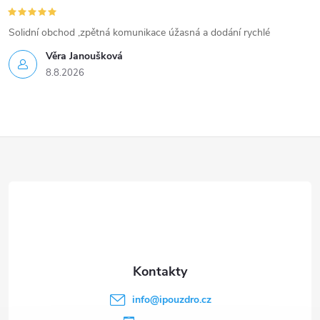
Solidní obchod ,zpětná komunikace úžasná a dodání rychlé
Věra Janoušková
8.8.2026
Z
á
p
a
t
info
@
ipouzdro.cz