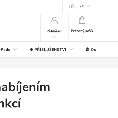
ntakt
💼 Pro firmy
CZK
NÁKUPNÍ
KOŠÍK
Prázdný košík
Přihlášení
rPods
⚙️ PŘÍSLUŠENSTVÍ
🤖 Ostatní značk
nabíjením
nkcí