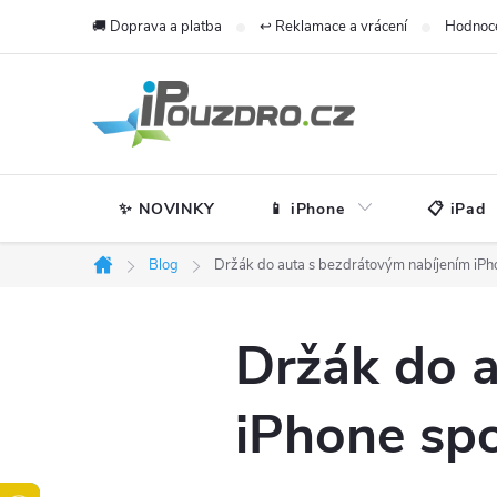
Přejít
🚚 Doprava a platba
↩️ Reklamace a vrácení
Hodnoc
na
obsah
✨ NOVINKY
📱 iPhone
📋 iPad
Blog
Držák do auta s bezdrátovým nabíjením iPho
Domů
Držák do a
iPhone spo