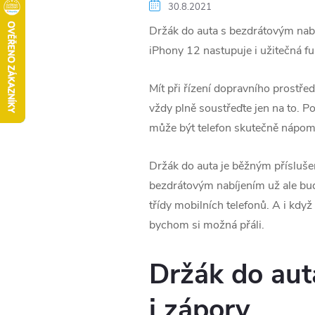
30.8.2021
Držák do auta s bezdrátovým nabíj
iPhony 12 nastupuje i užitečná f
Mít při řízení dopravního prostře
vždy plně soustřeďte jen na to. 
může být telefon skutečně nápom
Držák do auta je běžným přísluše
bezdrátovým nabíjením už ale bud
třídy mobilních telefonů. A i když
bychom si možná přáli.
Držák do aut
i zápory