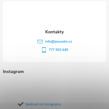
á
p
a
t
info
@
ipouzdro.cz
í
777 503 645
Instagram
Sledovat na Instagramu