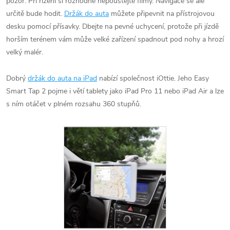
pozor. Při řízení si rozhodně nepouštějte filmy. Navigace se ale
určitě bude hodit.
Držák do auta
můžete připevnit na přístrojovou
desku pomocí přísavky. Dbejte na pevné uchycení, protože při jízdě
horším terénem vám může velké zařízení spadnout pod nohy a hrozí
velký malér.
Dobrý
držák do auta na iPad
nabízí společnost iOttie. Jeho Easy
Smart Tap 2 pojme i větí tablety jako iPad Pro 11 nebo iPad Air a lze
s ním otáčet v plném rozsahu 360 stupňů.