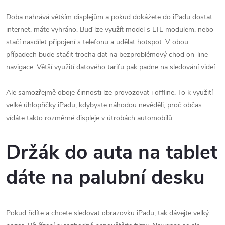
Doba nahrává větším displejům a pokud dokážete do iPadu dostat
internet, máte vyhráno. Buď lze využít model s LTE modulem, nebo
stačí nasdílet připojení s telefonu a udělat hotspot. V obou
případech bude stačit trocha dat na bezproblémový chod on-line
navigace. Větší využití datového tarifu pak padne na sledování videí.
Ale samozřejmě oboje činnosti lze provozovat i offline. To k využití
velké úhlopříčky iPadu, kdybyste náhodou nevěděli, proč občas
vídáte takto rozměrné displeje v útrobách automobilů.
Držák do auta na tablet
dáte na palubní desku
Pokud řídíte a chcete sledovat obrazovku iPadu, tak dávejte velký