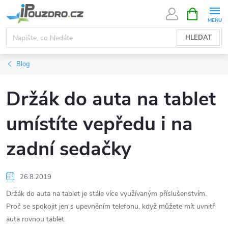
Přejít
NÁKUPNÍ
KOŠÍK
na
obsah
HLEDAT
Blog
Držák do auta na tablet
umístíte vepředu i na
zadní sedačky
26.8.2019
Držák do auta na tablet je stále více využívaným příslušenstvím.
Proč se spokojit jen s upevněním telefonu, když můžete mít uvnitř
auta rovnou tablet.