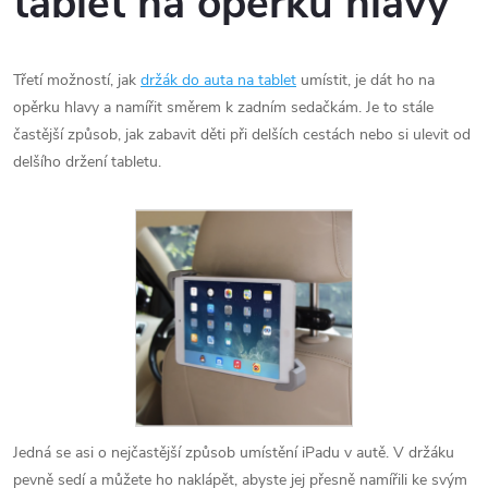
tablet na opěrku hlavy
Třetí možností, jak
držák do auta na tablet
umístit, je dát ho na
opěrku hlavy a namířit směrem k zadním sedačkám. Je to stále
častější způsob, jak zabavit děti při delších cestách nebo si ulevit od
delšího držení tabletu.
Jedná se asi o nejčastější způsob umístění iPadu v autě. V držáku
pevně sedí a můžete ho naklápět, abyste jej přesně namířili ke svým