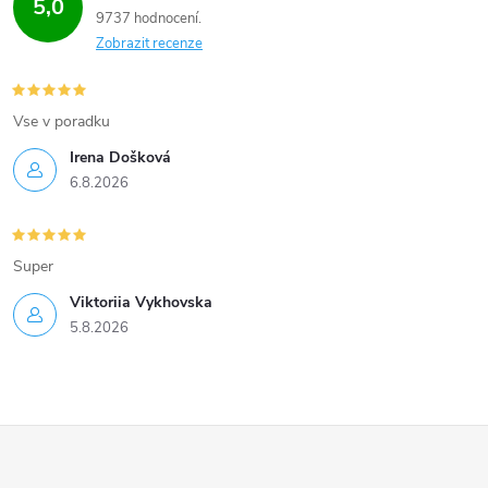
5,0
9737 hodnocení
Zobrazit recenze
Vse v poradku
Irena Došková
6.8.2026
Super
Viktoriia Vykhovska
5.8.2026
Z