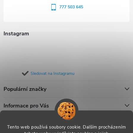
í
777 503 645
Instagram
Sledovat na Instagramu
Populární značky
Informace pro Vás
Blog
Tento web používá soubory cookie. Dalším procházením