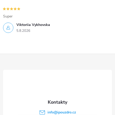
Super
Viktoriia Vykhovska
5.8.2026
Z
á
p
a
t
info
@
ipouzdro.cz