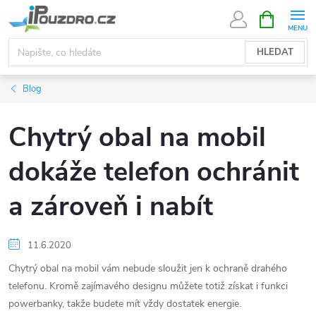
Přejít
NÁKUPNÍ
KOŠÍK
na
obsah
HLEDAT
Blog
Chytrý obal na mobil
dokáže telefon ochránit
a zároveň i nabít
11.6.2020
Chytrý obal na mobil vám nebude sloužit jen k ochraně drahého
telefonu. Kromě zajímavého designu můžete totiž získat i funkci
powerbanky, takže budete mít vždy dostatek energie.