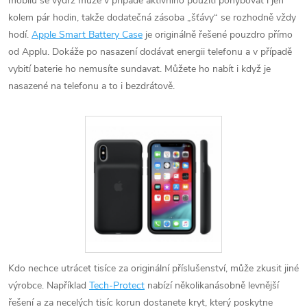
mobilů se výdrž může v případě aktivního použití pohybovat i jen
kolem pár hodin, takže dodatečná zásoba „šťávy“ se rozhodně vždy
hodí.
Apple Smart Battery Case
je originálně řešené pouzdro přímo
od Applu. Dokáže po nasazení dodávat energii telefonu a v případě
vybití baterie ho nemusíte sundavat. Můžete ho nabít i když je
nasazené na telefonu a to i bezdrátově.
Kdo nechce utrácet tisíce za originální příslušenství, může zkusit jiné
výrobce. Například
Tech-Protect
nabízí několikanásobně levnější
řešení a za necelých tisíc korun dostanete kryt, který poskytne