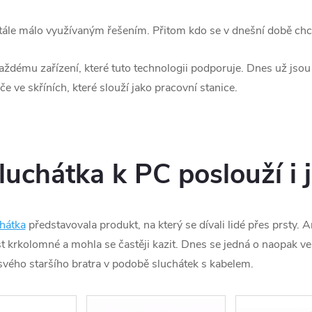
tále málo využívaným řešením. Přitom kdo se v dnešní době ch
každému zařízení, které tuto technologii podporuje. Dnes už jso
tače ve skříních, které slouží jako pracovní stanice.
uchátka k PC poslouží i 
hátka
představovala produkt, na který se dívali lidé přes prsty. 
 krkolomné a mohla se častěji kazit. Dnes se jedná o naopak vel
svého staršího bratra v podobě sluchátek s kabelem.