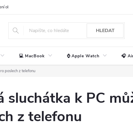
ení obchodu
📃 Obchodní podmínky
🔒 Ochrana os. údajů
📞 Ko
HLEDAT
💻 MacBook
⌚ Apple Watch
🎧 Ai
ro poslech z telefonu
 sluchátka k PC můž
ch z telefonu