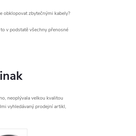
ce obklopovat zbytečnými kabely?
u to v podstatě všechny přenosné
jinak
Ano, neoplývala velkou kvalitou
mi vyhledávaný prodejní artikl,