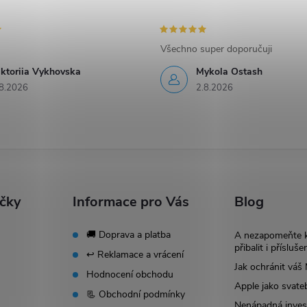
Všechno super doporučuji
iktoriia Vykhovska
Mykola Ostash
8.2026
2.8.2026
ačky
Informace pro Vás
Blog
🚚 Doprava a platba
A nezapomeňte 
přibalit i přísluše
↩️ Reklamace a vrácení
Jak ochránit vá
Hodnocení obchodu
Apple jako svate
📃 Obchodní podmínky
Nenápadná invest