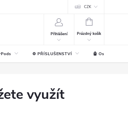
ntakt
💼 Pro firmy
CZK
NÁKUPNÍ
KOŠÍK
Prázdný košík
Přihlášení
rPods
⚙️ PŘÍSLUŠENSTVÍ
🤖 Ostatní značk
ete využít