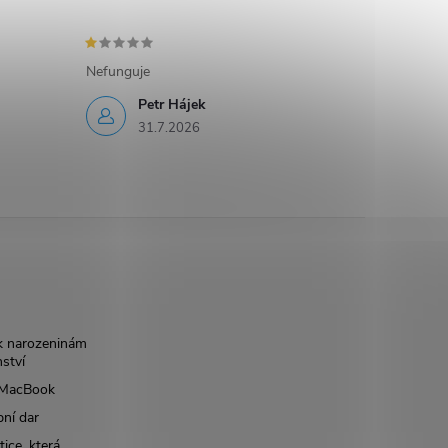
Nefunguje
Petr Hájek
31.7.2026
k narozeninám
nství
š MacBook
bní dar
ice, která