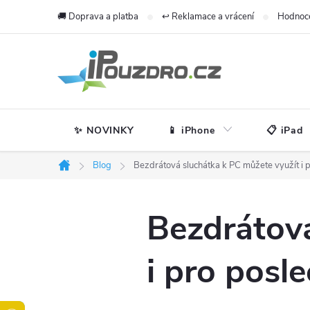
Přejít
🚚 Doprava a platba
↩️ Reklamace a vrácení
Hodnoc
na
obsah
✨ NOVINKY
📱 iPhone
📋 iPad
Blog
Bezdrátová sluchátka k PC můžete využít i p
Domů
Bezdrátová
i pro posle