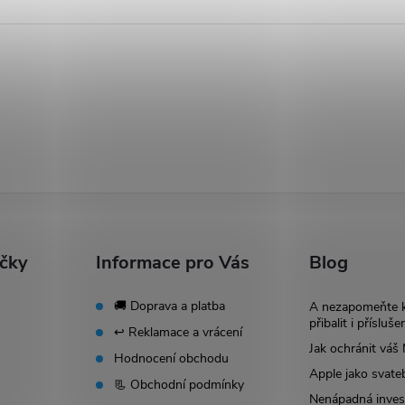
ačky
Informace pro Vás
Blog
🚚 Doprava a platba
A nezapomeňte 
přibalit i přísluše
↩️ Reklamace a vrácení
Jak ochránit vá
Hodnocení obchodu
Apple jako svate
📃 Obchodní podmínky
Nenápadná invest