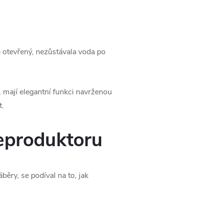
e otevřený, nezůstávala voda po
, mají elegantní funkci navrženou
t.
eproduktoru
ěry, se podíval na to, jak