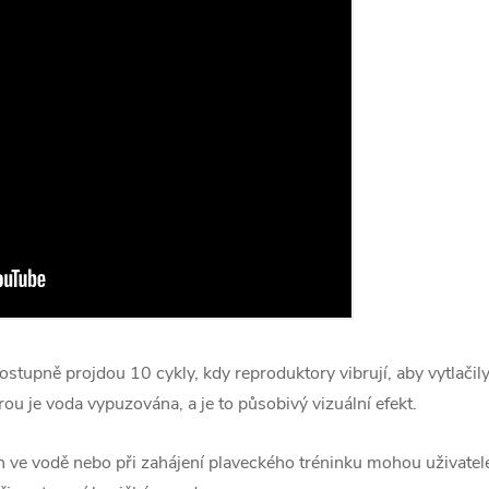
stupně projdou 10 cykly, kdy reproduktory vibrují, aby vytlačily
ou je voda vypuzována, a je to působivý vizuální efekt.
h ve vodě nebo při zahájení plaveckého tréninku mohou uživatelé