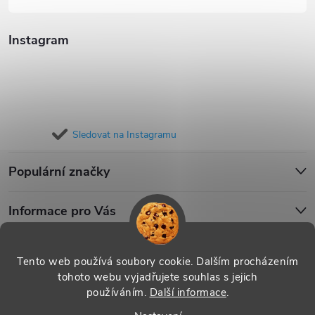
Instagram
Sledovat na Instagramu
Populární značky
Informace pro Vás
Blog
Tento web používá soubory cookie. Dalším procházením
tohoto webu vyjadřujete souhlas s jejich
používáním.
Další informace
.
Copyright 2026
iPouzdro.cz
. Všechna práva vyhrazena.
Upravit