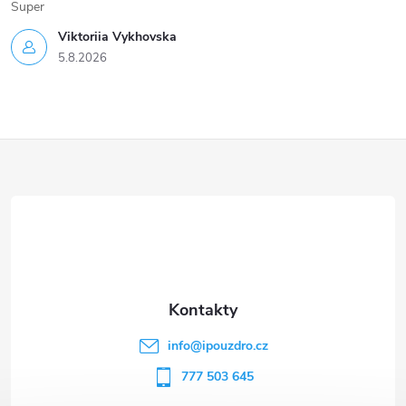
Super
Viktoriia Vykhovska
5.8.2026
Z
á
p
a
t
info
@
ipouzdro.cz
í
777 503 645