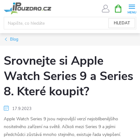
Přejít
NÁKUPNÍ
KOŠÍK
na
obsah
HLEDAT
Blog
Srovnejte si Apple
Watch Series 9 a Series
8. Které koupit?
17.9.2023
Apple Watch Series 9 jsou nejnovější verzí nejoblíbenějšího
nositelného zařízení na světě. Ačkoli mezi Series 9 a jejími
předchůdci zůstává mnoho stejného, existuje řada vylepšení.