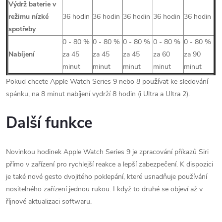
Výdrž baterie v
režimu nízké
36 hodin
36 hodin
36 hodin
36 hodin
36 hodin
spotřeby
0 - 80 %
0 - 80 %
0 - 80 %
0 - 80 %
0 - 80 %
Nabíjení
za 45
za 45
za 45
za 60
za 90
minut
minut
minut
minut
minut
Pokud chcete Apple Watch Series 9 nebo 8 používat ke sledování
spánku, na 8 minut nabíjení vydrží 8 hodin (i Ultra a Ultra 2).
Další funkce
Novinkou hodinek Apple Watch Series 9 je zpracování příkazů Siri
přímo v zařízení pro rychlejší reakce a lepší zabezpečení. K dispozici
je také nové gesto dvojitého poklepání, které usnadňuje používání
nositelného zařízení jednou rukou. I když to druhé se objeví až v
říjnové aktualizaci softwaru.