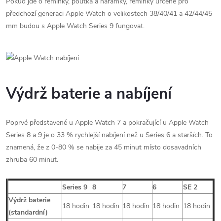
Pokud jde o řemínky, poutka a náramky, řemínky určené pro
předchozí generaci Apple Watch o velikostech 38/40/41 a 42/44/45
mm budou s Apple Watch Series 9 fungovat.
Výdrž baterie a nabíjení
Poprvé představené u Apple Watch 7 a pokračující u Apple Watch
Series 8 a 9 je o 33 % rychlejší nabíjení než u Series 6 a starších. To
znamená, že z 0-80 % se nabije za 45 minut místo dosavadních
zhruba 60 minut.
Series 9
8
7
6
SE 2
Výdrž baterie
18 hodin
18 hodin
18 hodin
18 hodin
18 hodin
(standardní)