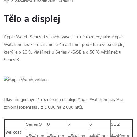
čip 2. generace s hodinkami Series 9.
Tělo a displej
Apple Watch Series 9 si zachovávají stejné rozměry jako Apple
Watch Series 7. To znamená 45 a 41mm pouzdra a větší displej,
který je o 20 % větší než u Series 4-6/SE a o 50 % větší než u
Series 3.
Hlavním (jediným?) rozdílem u displeje Apple Watch Series 9 je
zdvojnásobení jasu z 1 000 na 2 000 nitů.
Series 9
8
7
6
SE 2
Velikost
45/41mm
45/41mm
45/41mm
44/40mm
44/40mm