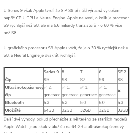
U Series 9 však Apple tvrdí, že SiP S9 přináší výrazná vylepšení
napříč CPU, GPU a Neural Engine. Apple neuvedl, o kolik je procesor
S9 rychlejší než S8, ale má 5,6 miliardy tranzistorů - o 60 % více
než S8.
U grafického procesoru S9 Apple uvádí, že je o 30 % rychlejší než u
S8, a Neural Engine je dvakrát rychlejší.
Series 9
8
7
6
SE 2
Čip
S9
S8
S7
S6
S8
Ultraširokopásmový
✅ 2.
✅ 1.
✅ 1.
✅ 1.
❌
čip
generace
generace
generace
generace
Bluetooth
5.3
5.3
5.0
5.0
5.3
Úložiště
64GB
32GB
32GB
32GB
32GB
Další dvě výhody, pokud přecházíte z některého ze starších modelů
Apple Watch, jsou skok v úložišti na 64 GB a ultraširokopásmový