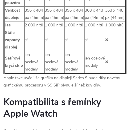
pouzdra
Velikost
396 x 484
396 x 484
396 x 484
368 x 448
368 x 448
displeje
px (45mm)
px (45mm)
px (45mm)
px (44mm)
px (44mm)
Jas
2 000 nitů
1 000 nitů
1 000 nitů
1 000 nitů
1 000 nitů
Stále
zapnutý
✅
✅
✅
✅
❌
displej
jen
jen
jen
Safírové
jen ocelové
ocelové
ocelové
ocelové
❌
krycí sklo
modely
modely
modely
modely
Apple také uvádí, že grafika na displeji Series 9 bude díky novému
grafickému procesoru v S9 SiP plynulejší než kdy dřív.
Kompatibilita s řemínky
Apple Watch