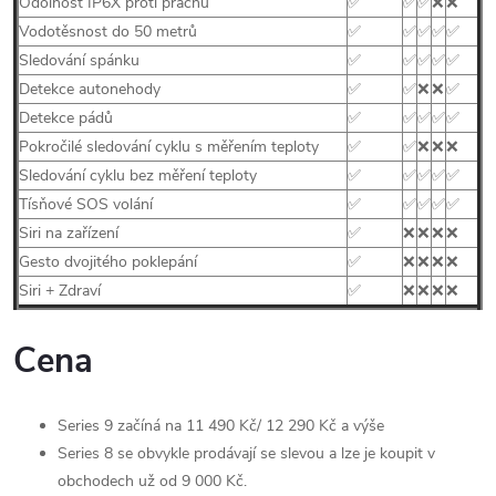
Odolnost IP6X proti prachu
✅
✅
✅
❌
❌
Vodotěsnost do 50 metrů
✅
✅
✅
✅
✅
Sledování spánku
✅
✅
✅
✅
✅
Detekce autonehody
✅
✅
❌
❌
✅
Detekce pádů
✅
✅
✅
✅
✅
Pokročilé sledování cyklu s měřením teploty
✅
✅
❌
❌
❌
Sledování cyklu bez měření teploty
✅
✅
✅
✅
✅
Tísňové SOS volání
✅
✅
✅
✅
✅
Siri na zařízení
✅
❌
❌
❌
❌
Gesto dvojitého poklepání
✅
❌
❌
❌
❌
Siri + Zdraví
✅
❌
❌
❌
❌
Cena
Series 9 začíná na 11 490 Kč/ 12 290 Kč a výše
Series 8 se obvykle prodávají se slevou a lze je koupit v
obchodech už od 9 000 Kč.