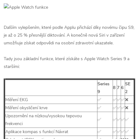
Dalším vylepšením, které podle Applu přichází díky novému čipu S9,
je až o 25 % přesnější diktování. A konečně nová Siri v zařízení
umožňuje získat odpovědi na osobní zdravotní ukazatele.
Tady jsou základní funkce, které získáte s Apple Watch Series 9 a
staršími:
Series
SE
8
7
6
9
2
Měření EKG
✅
✅
✅
✅
❌
Měření okysličení krve
✅
✅
✅
✅
❌
Upozornění na nízkou/vysokou tepovou
✅
✅
✅
✅
✅
frekvenci
Aplikace kompas s funkcí Návrat
✅
✅
✅
✅
✅