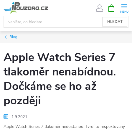
Přejít
NÁKUPNÍ
KOŠÍK
na
obsah
HLEDAT
Blog
Apple Watch Series 7
tlakoměr nenabídnou.
Dočkáme se ho až
později
1.9.2021
Apple Watch Series 7 tlakoměr nedostanou. Tvrdí to respektovaný