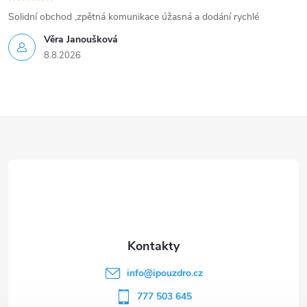
Solidní obchod ,zpětná komunikace úžasná a dodání rychlé
Věra Janoušková
8.8.2026
Z
á
p
a
t
info
@
ipouzdro.cz
í
777 503 645