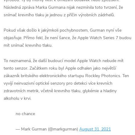
Následná zpráva Marka Gurmana nijak nezmínila toto tvrzení, že
snímač krevního tlaku je jednou z příčin výrobních zádrhelů.
Pokud však došlo k jakýmkoli pochybnostem, Gurman nyní vše
objasňuje. Přímo řekl, že není šance, že Apple Watch Series 7‌ budou
mít snímač krevního tlaku.
To neznamená, že další budoucí model Apple Watch nebude mít
tento senzor. Začátkem roku byl Apple odhalen jako největší
zákazník britského elektronického startupu Rockley Photonics. Ten
vyvíjí neinvazivní optické senzory pro detekci více krevních
zdravotních metrik, včetně krevního tlaku, glykémie a hladiny
alkoholu v krvi.
no chance
— Mark Gurman (@markgurman)
August 31, 2021