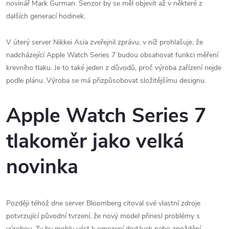
novinář Mark Gurman. Senzor by se měl objevit až v některé z
dalších generací hodinek.
V úterý server Nikkei Asia zveřejnil zprávu, v níž prohlašuje, že
nadcházející Apple Watch Series 7 budou obsahovat funkci měření
krevního tlaku. Je to také jeden z důvodů, proč výroba zařízení nejde
podle plánu. Výroba se má přizpůsobovat složitějšímu designu.
Apple Watch Series 7
tlakoměr jako velká
novinka
Později téhož dne server Bloomberg citoval své vlastní zdroje
potvrzující původní tvrzení, že nový model přinesl problémy s
výrobou. Ty by mohly vést k omezení dodávek nebo zpoždění.