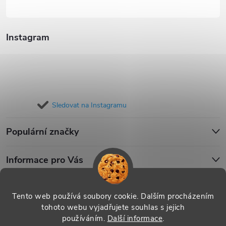
Instagram
Sledovat na Instagramu
Populární značky
Informace pro Vás
Blog
Tento web používá soubory cookie. Dalším procházením
tohoto webu vyjadřujete souhlas s jejich
používáním.
Další informace
.
Copyright 2026
iPouzdro.cz
. Všechna práva vyhrazena.
Upravit