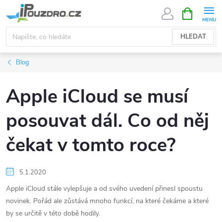
Přejít
NÁKUPNÍ
KOŠÍK
na
obsah
HLEDAT
Blog
Apple iCloud se musí
posouvat dál. Co od něj
čekat v tomto roce?
5.1.2020
Apple iCloud stále vylepšuje a od svého uvedení přinesl spoustu
novinek. Pořád ale zůstává mnoho funkcí, na které čekáme a které
by se určitě v této době hodily.