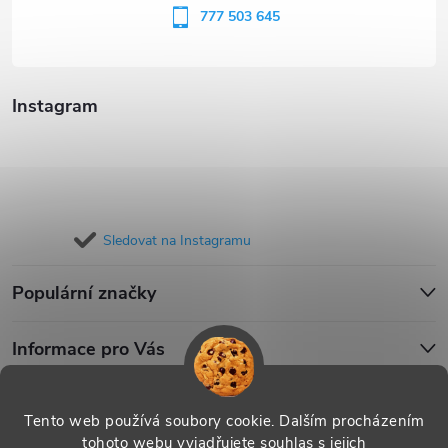
í
777 503 645
Instagram
Sledovat na Instagramu
Populární značky
Informace pro Vás
Blog
Tento web používá soubory cookie. Dalším procházením
tohoto webu vyjadřujete souhlas s jejich