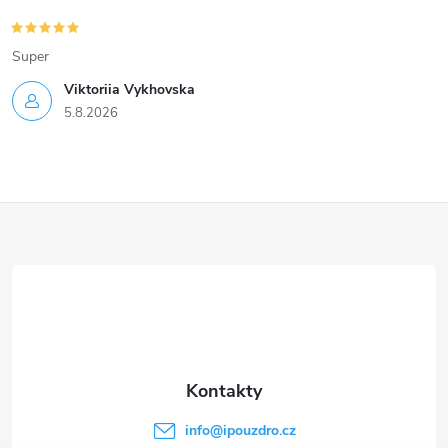
Super
Viktoriia Vykhovska
5.8.2026
Z
á
p
a
t
info
@
ipouzdro.cz