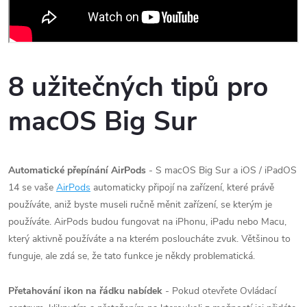
8 užitečných tipů pro
macOS Big Sur
Automatické přepínání AirPods
- S ‌macOS Big Sur‌ a iOS / iPadOS
14 se vaše
AirPods
automaticky připojí na zařízení, které právě
používáte, aniž byste museli ručně měnit zařízení, se kterým je
používáte.
‌AirPods‌ budou fungovat na iPhonu, iPadu nebo Macu,
který aktivně používáte a na kterém posloucháte zvuk.
Většinou to
funguje, ale zdá se, že tato funkce je někdy problematická.
Přetahování ikon na řádku nabídek
- Pokud otevřete Ovládací