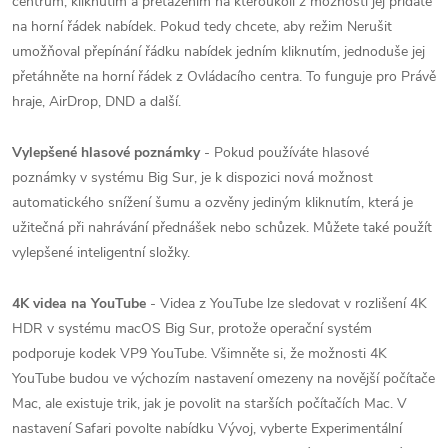
centrum, kliknutím a přetažením na kteroukoli z možností jej přidáte
na horní řádek nabídek.
Pokud tedy chcete, aby režim Nerušit
umožňoval přepínání řádku nabídek jedním kliknutím, jednoduše jej
přetáhněte na horní řádek z Ovládacího centra.
To funguje pro Právě
hraje, AirDrop, DND a další.
Vylepšené hlasové poznámky
- Pokud používáte hlasové
poznámky v systému Big Sur, je k dispozici nová možnost
automatického snížení šumu a ozvěny jediným kliknutím, která je
užitečná při nahrávání přednášek nebo schůzek.
Můžete také použít
vylepšené inteligentní složky.
4K videa na YouTube
- Videa z YouTube lze sledovat v rozlišení 4K
HDR v systému ‌macOS Big Sur‌, protože operační systém
podporuje kodek VP9 YouTube.
Všimněte si, že možnosti 4K
YouTube budou ve výchozím nastavení omezeny na novější počítače
Mac, ale existuje trik, jak je povolit na starších počítačích Mac.
V
nastavení Safari povolte nabídku Vývoj, vyberte Experimentální