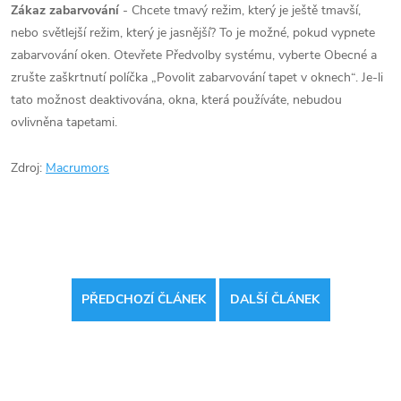
Zákaz zabarvování
- Chcete tmavý režim, který je ještě tmavší,
nebo světlejší režim, který je jasnější?
To je možné, pokud vypnete
zabarvování oken.
Otevřete Předvolby systému, vyberte Obecné a
zrušte zaškrtnutí políčka „Povolit zabarvování tapet v oknech“.
Je-li
tato možnost deaktivována, okna, která používáte, nebudou
ovlivněna tapetami.
Zdroj:
Macrumors
PŘEDCHOZÍ ČLÁNEK
DALŠÍ ČLÁNEK