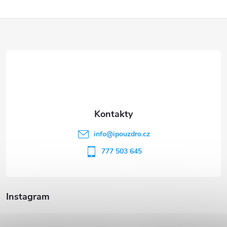
Z
á
p
a
t
info
@
ipouzdro.cz
í
777 503 645
Instagram