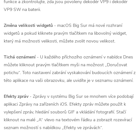
funkce a zkontrolujte, zda jsou povoleny dekodér VP9 i dekodér
VP9 SW na baterii.
Změna velikosti widgetů
- ‌macOS Big Sur‌ má nové rozhraní
widgetů a pokud kliknete pravým tlačítkem na libovolný widget,
který má možnosti velikosti, můžete zvolit novou velikost.
Tichá oznámení
- U každého příchozího oznámení v nabídce Dnes
můžete kliknout pravým tlačítkem myši na možnost „Doručovat
potichu“.
Toto nastavení zabrání vyskakování budoucích oznámení z
této aplikace na vaši obrazovku, ale uvidíte je v seznamu oznámení.
Efekty zpráv
- Zprávy v systému Big Sur se mnohem více podobají
aplikaci Zprávy na zařízeních iOS.
Efekty zpráv můžete použít k
vylepšení zpráv, hledání souborů GIF a vkládání fotografií.
Stačí
kliknout na malé „A“ vlevo na textovém řádku a zobrazit rozevírací
seznam možností s nabídkou „Efekty ve zprávách“.