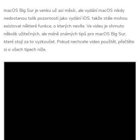
macOS Big Sur je venku už asi měsíc, ale vydání macOS nikdy
nedostanou tolik pozornosti jako vydání iOS, takže stále mohou
existovat některé funkce, o kterých nevíte.
Ve videu je shrnuto
několik užitečných, ale méně známých tipů pro ‌macOS Big Sur‌,
které stojí za to vyzkoušet. Pokud nechcete video pouštět, přečtěte
si o všech tipech níže.