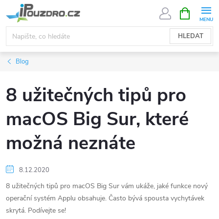
Přejít
NÁKUPNÍ
KOŠÍK
na
obsah
HLEDAT
Blog
8 užitečných tipů pro
macOS Big Sur, které
možná neznáte
8.12.2020
8 užitečných tipů pro macOS Big Sur vám ukáže, jaké funkce nový
operační systém Applu obsahuje. Často bývá spousta vychytávek
skrytá. Podívejte se!