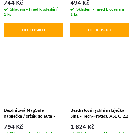
744 Kč
494 Kč
Dashboard & Vent
Skladem - hned k odeslání
Skladem - hned k odeslání
1 ks
1 ks
DO KOŠÍKU
DO KOŠÍKU
Bezdrátová MagSafe
Bezdrátová rychlá nabíječka
nabíječka / držák do auta -
3in1 - Tech-Protect, A51 QI2.2
Tech-Protect, A2 15W Black
25W MagSafe Wireless
794 Kč
1 624 Kč
Charger Black