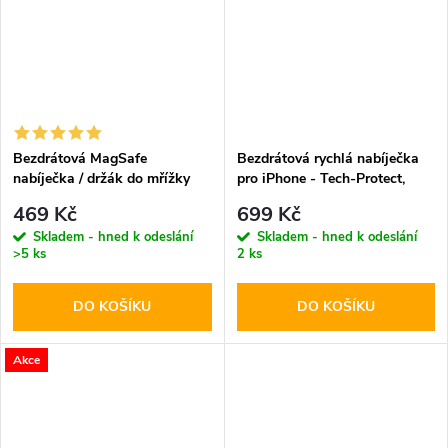
Bezdrátová MagSafe
Bezdrátová rychlá nabíječka
nabíječka / držák do mřížky
pro iPhone - Tech-Protect,
ventilace - Hoco, CA85
QI15W-A28 MagSafe
469 Kč
699 Kč
Ultrafast
Wireless Charger Black
Skladem - hned k odeslání
Skladem - hned k odeslání
>5 ks
2 ks
DO KOŠÍKU
DO KOŠÍKU
Akce