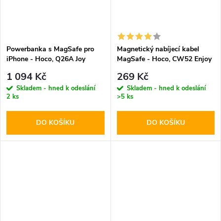
Powerbanka s MagSafe pro
Magnetický nabíjecí kabel
iPhone - Hoco, Q26A Joy
MagSafe - Hoco, CW52 Enjoy
PD20W 10000mAh Metal
15W
1 094 Kč
269 Kč
Gray
Skladem - hned k odeslání
Skladem - hned k odeslání
2 ks
>5 ks
DO KOŠÍKU
DO KOŠÍKU