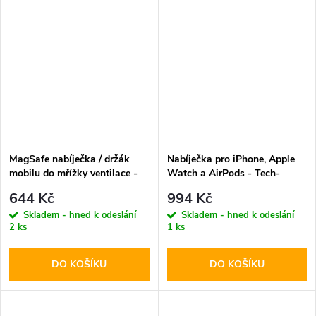
MagSafe nabíječka / držák
Nabíječka pro iPhone, Apple
mobilu do mřížky ventilace -
Watch a AirPods - Tech-
Tech-Protect, MM15W-V5
Protect, A32 MagSafe
644 Kč
994 Kč
Wireless Charger White
Skladem - hned k odeslání
Skladem - hned k odeslání
2 ks
1 ks
DO KOŠÍKU
DO KOŠÍKU