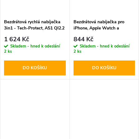
Bezdrátová rychlá nabíječka
Bezdrátová nabíječka pro
3in1 - Tech-Protect, A51 QI2.2
iPhone, Apple Watch a
25W MagSafe Wireless
AirPods - Tech-Protect,
1 624 Kč
844 Kč
Charger White
QI15W-A47 Wireless Charger
Skladem - hned k odeslání
Skladem - hned k odeslání
White
2 ks
2 ks
DO KOŠÍKU
DO KOŠÍKU