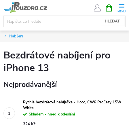
Přejít
NÁKUPNÍ
KOŠÍK
na
obsah
HLEDAT
Nabíjení
Bezdrátové nabíjení pro
iPhone 13
Nejprodávanější
Rychlá bezdrátová nabíječka - Hoco, CW6 ProEasy 15W
White
Skladem - hned k odeslání
324 Kč