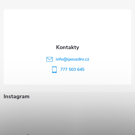
á
p
a
t
info
@
ipouzdro.cz
í
777 503 645
Instagram