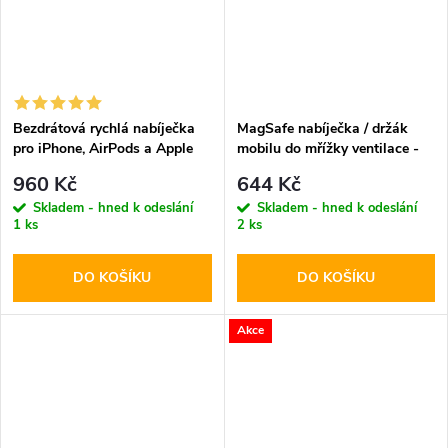
Bezdrátová rychlá nabíječka
MagSafe nabíječka / držák
pro iPhone, AirPods a Apple
mobilu do mřížky ventilace -
Watch - Tech-Protect, A12
Tech-Protect, MM15W-V1
960 Kč
644 Kč
MagSafe Wireless Charger
Skladem - hned k odeslání
Skladem - hned k odeslání
Black
1 ks
2 ks
DO KOŠÍKU
DO KOŠÍKU
Akce