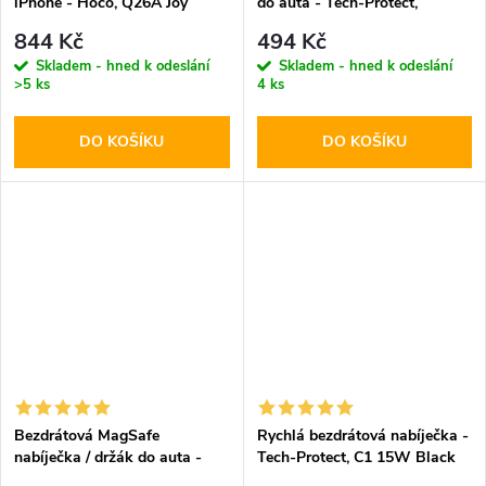
iPhone - Hoco, Q26A Joy
do auta - Tech-Protect,
PD20W 5000mAh Metal Gray
CM15W-V1 Dashboard & Vent
844 Kč
494 Kč
Skladem - hned k odeslání
Skladem - hned k odeslání
>5 ks
4 ks
DO KOŠÍKU
DO KOŠÍKU
Bezdrátová MagSafe
Rychlá bezdrátová nabíječka -
nabíječka / držák do auta -
Tech-Protect, C1 15W Black
Tech-Protect, MM15W-V1