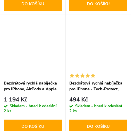
DO KOŠÍKU
DO KOŠÍKU
Bezdrátová rychlá nabíječka
Bezdrátová rychlá nabíječka
pro iPhone, AirPods a Apple
pro iPhone - Tech-Protect,
Watch - Tech-Protect, QI15W-
QI15W-A38 MagSafe
1 194 Kč
494 Kč
A45 MagSafe Wireless
Wireless Charger Black
Skladem - hned k odeslání
Skladem - hned k odeslání
Charger Black
2 ks
2 ks
DO KOŠÍKU
DO KOŠÍKU