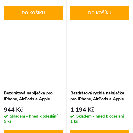
DO KOŠÍKU
DO KOŠÍKU
Bezdrátová nabíječka pro
Bezdrátová rychlá nabíječka
iPhone, AirPods a Apple
pro iPhone, AirPods a Apple
Watch - Tech-Protect, QI15W-
Watch - Tech-Protect, QI15W-
944 Kč
1 194 Kč
A42 MagSafe Space Gray
A45 MagSafe Wireless
Skladem - hned k odeslání
Skladem - hned k odeslání
Charger White
5 ks
1 ks