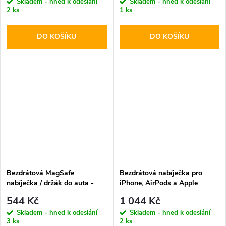
Skladem - hned k odeslání
Skladem - hned k odeslání
2 ks
1 ks
DO KOŠÍKU
DO KOŠÍKU
Bezdrátová MagSafe
Bezdrátová nabíječka pro
nabíječka / držák do auta -
iPhone, AirPods a Apple
Tech-Protect, MM15W-V6
Watch - Tech-Protect, QI15W-
544 Kč
1 044 Kč
Dashboard & Vent
A43 MagSafe Black
Skladem - hned k odeslání
Skladem - hned k odeslání
3 ks
2 ks