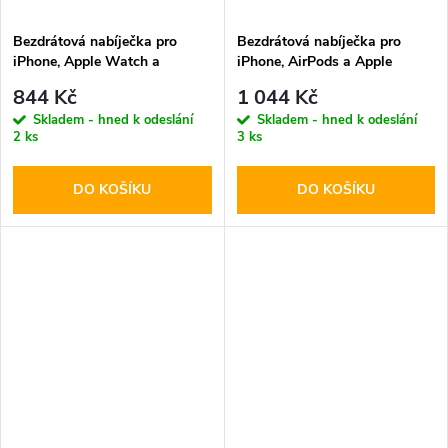
Bezdrátová nabíječka pro
Bezdrátová nabíječka pro
iPhone, Apple Watch a
iPhone, AirPods a Apple
AirPods - Tech-Protect,
Watch - Tech-Protect, QI15W-
844 Kč
1 044 Kč
QI15W-A47 Wireless Charger
A43 MagSafe Pink
Skladem - hned k odeslání
Skladem - hned k odeslání
Black
2 ks
3 ks
DO KOŠÍKU
DO KOŠÍKU