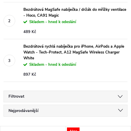
Bezdrátová MagSafe nabíječka / držák do mřížky ventilace
- Hoco, CA91 Magic
Skladem - hned k odeslání
489 Kč
Bezdrátová rychlá nabíječka pro iPhone, AirPods a Apple
Watch - Tech-Protect, A12 MagSafe Wireless Charger
White
Skladem - hned k odeslání
897 Kč
Filtrovat
Ř
Nejprodávanější
a
Nejlevnější
Akce