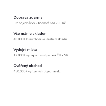
v
ý
Doprava zdarma
Pro objednávky v hodnotě nad 700 Kč.
p
Vše máme skladem
i
40.000+ kusů zboží ve vlastním skladu.
s
Výdejní místa
u
12.000+ výdejních míst po celé ČR a SR.
Ověřený obchod
450.000+ vyřízených objednávek.