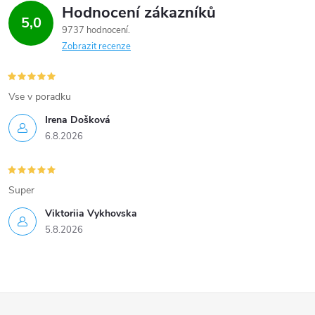
Hodnocení zákazníků
5,0
9737 hodnocení
Zobrazit recenze
Vse v poradku
Irena Došková
6.8.2026
Super
Viktoriia Vykhovska
5.8.2026
Z