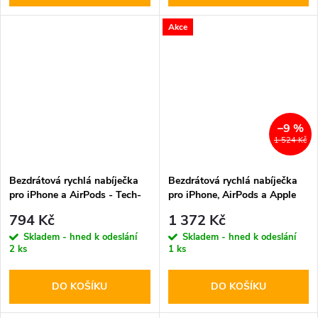
Akce
–9 %
1 524 Kč
Bezdrátová rychlá nabíječka
Bezdrátová rychlá nabíječka
pro iPhone a AirPods - Tech-
pro iPhone, AirPods a Apple
Protect, QI15W-A39 MagSafe
Watch - Ringke, QI2 MagSafe
794 Kč
1 372 Kč
Wireless Charger Black
Wireless Charger White
Skladem - hned k odeslání
Skladem - hned k odeslání
2 ks
1 ks
DO KOŠÍKU
DO KOŠÍKU