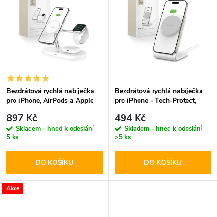
u
k
k
t
t
ů
ů
Bezdrátová rychlá nabíječka
Bezdrátová rychlá nabíječka
pro iPhone, AirPods a Apple
pro iPhone - Tech-Protect,
Watch - Tech-Protect, A12
QI15W-A38 MagSafe
897 Kč
494 Kč
MagSafe Wireless Charger
Wireless Charger White
Skladem - hned k odeslání
Skladem - hned k odeslání
White
5 ks
>5 ks
DO KOŠÍKU
DO KOŠÍKU
Akce