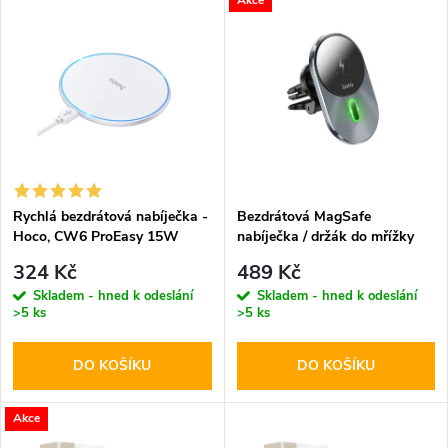
V
Nejdražší
z
ý
Abecedně
e
p
n
i
í
s
p
Rychlá bezdrátová nabíječka -
Bezdrátová MagSafe
Hoco, CW6 ProEasy 15W
nabíječka / držák do mřížky
p
White
ventilace - Hoco, CA91 Magic
r
324 Kč
489 Kč
r
Skladem - hned k odeslání
Skladem - hned k odeslání
>5 ks
>5 ks
o
o
DO KOŠÍKU
DO KOŠÍKU
d
d
u
Akce