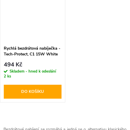
Rychlá bezdrátová nabíječka -
Tech-Protect, C1 15W White
494 Kč
Skladem - hned k odeslání
2 ks
DO KOŠÍKU
O
Bezdrátové nabíjení se rozmáhá a jedná se o alternativu klasického