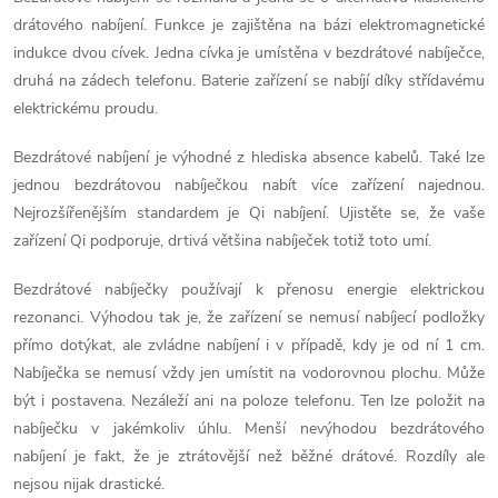
v
drátového nabíjení. Funkce je zajištěna na bázi elektromagnetické
l
indukce dvou cívek. Jedna cívka je umístěna v bezdrátové nabíječce,
á
druhá na zádech telefonu. Baterie zařízení se nabíjí díky střídavému
elektrickému proudu.
d
Bezdrátové nabíjení je výhodné z hlediska absence kabelů. Také lze
a
jednou bezdrátovou nabíječkou nabít více zařízení najednou.
Nejrozšířenějším standardem je Qi nabíjení. Ujistěte se, že vaše
c
zařízení Qi podporuje, drtivá většina nabíječek totiž toto umí.
í
Bezdrátové nabíječky používají k přenosu energie elektrickou
p
rezonanci. Výhodou tak je, že zařízení se nemusí nabíjecí podložky
přímo dotýkat, ale zvládne nabíjení i v případě, kdy je od ní 1 cm.
r
Nabíječka se nemusí vždy jen umístit na vodorovnou plochu. Může
v
být i postavena. Nezáleží ani na poloze telefonu. Ten lze položit na
nabíječku v jakémkoliv úhlu. Menší nevýhodou bezdrátového
k
nabíjení je fakt, že je ztrátovější než běžné drátové. Rozdíly ale
y
nejsou nijak drastické.