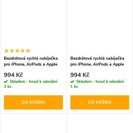
Bezdrátová rychlá nabíječka
Bezdrátová rychlá nabíječka
pro iPhone, AirPods a Apple
pro iPhone, AirPods a Apple
Watch - Tech-Protect, A22
Watch - Tech-Protect, A22
994 Kč
994 Kč
MagSafe Wireless Charger
MagSafe Wireless Charger
Skladem - hned k odeslání
Skladem - hned k odeslání
White
Black
3 ks
1 ks
DO KOŠÍKU
DO KOŠÍKU