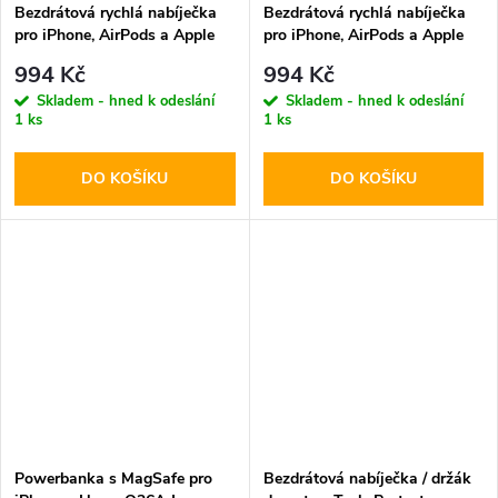
Bezdrátová rychlá nabíječka
Bezdrátová rychlá nabíječka
pro iPhone, AirPods a Apple
pro iPhone, AirPods a Apple
Watch - Tech-Protect, QI15W-
Watch - Tech-Protect, QI15W-
994 Kč
994 Kč
A41 MagSafe Wireless
A41 MagSafe Wireless
Skladem - hned k odeslání
Skladem - hned k odeslání
Charger White
Charger Black
1 ks
1 ks
DO KOŠÍKU
DO KOŠÍKU
Powerbanka s MagSafe pro
Bezdrátová nabíječka / držák