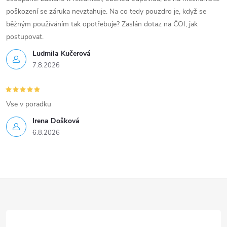
poškození se záruka nevztahuje. Na co tedy pouzdro je, když se
běžným používáním tak opotřebuje? Zaslán dotaz na ČOI, jak
postupovat.
Ludmila Kučerová
7.8.2026
Vse v poradku
Irena Došková
6.8.2026
Z
á