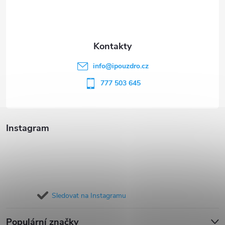
p
a
t
info
@
ipouzdro.cz
í
777 503 645
Instagram
Sledovat na Instagramu
Populární značky