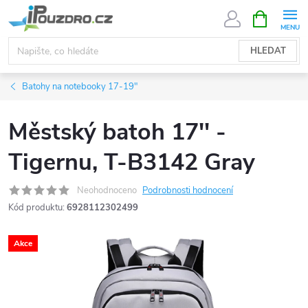
Přejít
NÁKUPNÍ
KOŠÍK
na
obsah
HLEDAT
Batohy na notebooky 17-19"
Městský batoh 17'' -
Tigernu, T-B3142 Gray
Neohodnoceno
Podrobnosti hodnocení
Kód produktu:
6928112302499
Akce