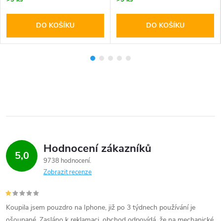
DO KOŠÍKU
DO KOŠÍKU
Hodnocení zákazníků
5,0
9738 hodnocení
Zobrazit recenze
Koupila jsem pouzdro na Iphone, již po 3 týdnech používání je
ošoupané. Zasláno k reklamaci, obchod odpovídá, že na mechanické