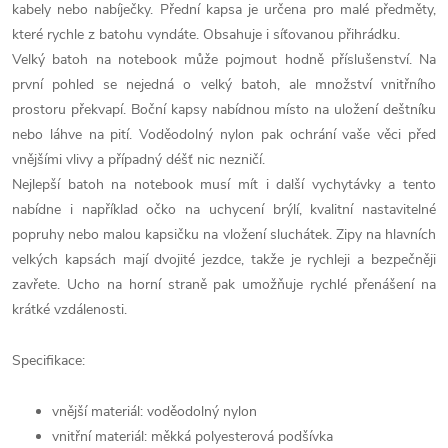
kabely nebo nabíječky. Přední kapsa je určena pro malé předměty,
které rychle z batohu vyndáte. Obsahuje i síťovanou přihrádku.
Velký batoh na notebook může pojmout hodně příslušenství. Na
první pohled se nejedná o velký batoh, ale množství vnitřního
prostoru překvapí. Boční kapsy nabídnou místo na uložení deštníku
nebo láhve na pití. Voděodolný nylon pak ochrání vaše věci před
vnějšími vlivy a případný déšť nic nezničí.
Nejlepší batoh na notebook musí mít i další vychytávky a tento
nabídne i například očko na uchycení brýlí, kvalitní nastavitelné
popruhy nebo malou kapsičku na vložení sluchátek. Zipy na hlavních
velkých kapsách mají dvojité jezdce, takže je rychleji a bezpečněji
zavřete. Ucho na horní straně pak umožňuje rychlé přenášení na
krátké vzdálenosti.
Specifikace:
vnější materiál: voděodolný nylon
vnitřní materiál: měkká polyesterová podšívka