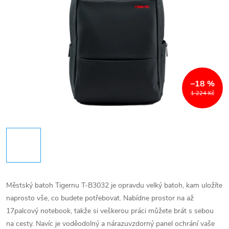
–18 %
1 224 Kč
Městský batoh Tigernu T-B3032 je opravdu velký batoh, kam uložíte
naprosto vše, co budete potřebovat. Nabídne prostor na až
17palcový notebook, takže si veškerou práci můžete brát s sebou
na cesty. Navíc je voděodolný a nárazuvzdorný panel ochrání vaše