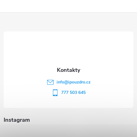
Z
á
p
a
t
info
@
ipouzdro.cz
í
777 503 645
Instagram