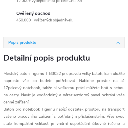
12.000+ výdejních míst po celé ČR a SR.
Ověřený obchod
450.000+ vyřízených objednávek.
Popis produktu
Detailní popis produktu
Městský batoh Tigernu T-B3032 je opravdu velký batoh, kam uložíte
naprosto vše, co budete potřebovat. Nabídne prostor na až
17palcový notebook, takže si veškerou práci můžete brát s sebou
na cesty. Navíc je voděodolný a nárazuvzdorný panel ochrání vaše
cenné zařízení.
Batoh pro notebook Tigernu nabízí dostatek prostoru na transport
vašeho pracovního zařízení s potřebným příslušenstvím. Přes svou
stále kompaktní velikost je vnitřní uspořádání šikovně řešeno a