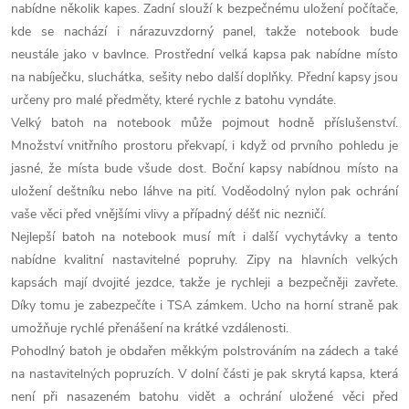
nabídne několik kapes. Zadní slouží k bezpečnému uložení počítače,
kde se nachází i nárazuvzdorný panel, takže notebook bude
neustále jako v bavlnce. Prostřední velká kapsa pak nabídne místo
na nabíječku, sluchátka, sešity nebo další doplňky. Přední kapsy jsou
určeny pro malé předměty, které rychle z batohu vyndáte.
Velký batoh na notebook může pojmout hodně příslušenství.
Množství vnitřního prostoru překvapí, i když od prvního pohledu je
jasné, že místa bude všude dost. Boční kapsy nabídnou místo na
uložení deštníku nebo láhve na pití. Voděodolný nylon pak ochrání
vaše věci před vnějšími vlivy a případný déšť nic nezničí.
Nejlepší batoh na notebook musí mít i další vychytávky a tento
nabídne kvalitní nastavitelné popruhy. Zipy na hlavních velkých
kapsách mají dvojité jezdce, takže je rychleji a bezpečněji zavřete.
Díky tomu je zabezpečíte i TSA zámkem. Ucho na horní straně pak
umožňuje rychlé přenášení na krátké vzdálenosti.
Pohodlný batoh je obdařen měkkým polstrováním na zádech a také
na nastavitelných popruzích. V dolní části je pak skrytá kapsa, která
není při nasazeném batohu vidět a ochrání uložené věci před