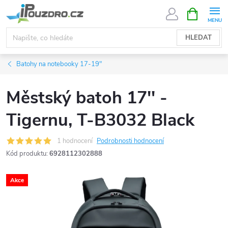
Přejít
NÁKUPNÍ
KOŠÍK
na
obsah
HLEDAT
Batohy na notebooky 17-19"
Městský batoh 17'' -
Tigernu, T-B3032 Black
1 hodnocení
Podrobnosti hodnocení
Kód produktu:
6928112302888
Akce