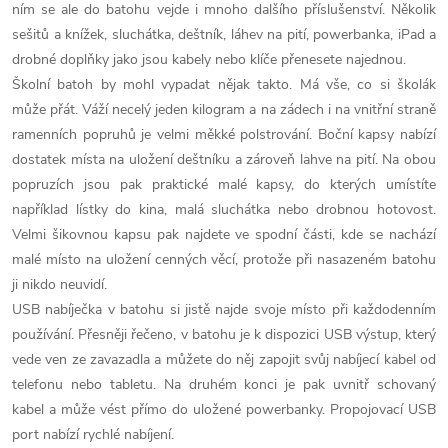
ním se ale do batohu vejde i mnoho dalšího příslušenství. Několik
sešitů a knížek, sluchátka, deštník, láhev na pití, powerbanka, iPad a
drobné doplňky jako jsou kabely nebo klíče přenesete najednou.
Školní batoh by mohl vypadat nějak takto. Má vše, co si školák
může přát. Váží necelý jeden kilogram a na zádech i na vnitřní straně
ramenních popruhů je velmi měkké polstrování. Boční kapsy nabízí
dostatek místa na uložení deštníku a zároveň lahve na pití. Na obou
popruzích jsou pak praktické malé kapsy, do kterých umístíte
například lístky do kina, malá sluchátka nebo drobnou hotovost.
Velmi šikovnou kapsu pak najdete ve spodní části, kde se nachází
malé místo na uložení cenných věcí, protože při nasazeném batohu
ji nikdo neuvidí.
USB nabíječka v batohu si jistě najde svoje místo při každodenním
používání. Přesněji řečeno, v batohu je k dispozici USB výstup, který
vede ven ze zavazadla a můžete do něj zapojit svůj nabíjecí kabel od
telefonu nebo tabletu. Na druhém konci je pak uvnitř schovaný
kabel a může vést přímo do uložené powerbanky. Propojovací USB
port nabízí rychlé nabíjení.