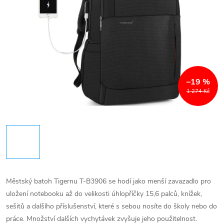
–19 %
1 274 Kč
Městský batoh Tigernu T-B3906 se hodí jako menší zavazadlo pro
uložení notebooku až do velikosti úhlopříčky 15,6 palců, knížek,
sešitů a dalšího příslušenství, které s sebou nosíte do školy nebo do
práce. Množství dalších vychytávek zvyšuje jeho použitelnost.