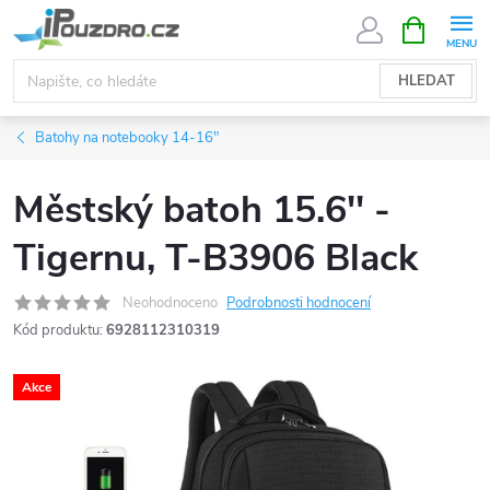
Přejít
NÁKUPNÍ
KOŠÍK
na
obsah
HLEDAT
Batohy na notebooky 14-16"
Městský batoh 15.6'' -
Tigernu, T-B3906 Black
Neohodnoceno
Podrobnosti hodnocení
Kód produktu:
6928112310319
Akce