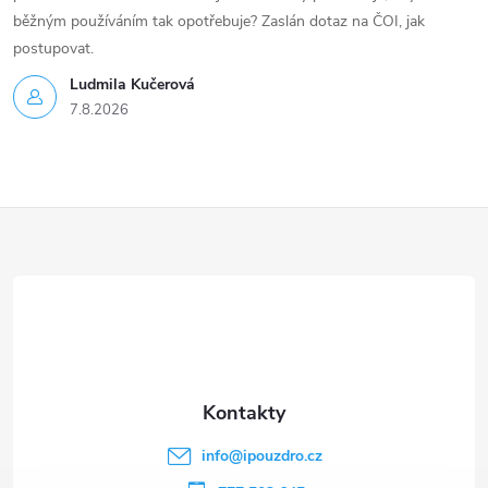
běžným používáním tak opotřebuje? Zaslán dotaz na ČOI, jak
postupovat.
Ludmila Kučerová
7.8.2026
Z
á
p
a
t
info
@
ipouzdro.cz