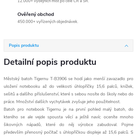
12.000+ výdejních míst po celé ČR a SR.
Ověřený obchod
450.000+ vyřízených objednávek.
Popis produktu
Detailní popis produktu
Městský batoh Tigernu T-B3906 se hodí jako menší zavazadlo pro
uložení notebooku až do velikosti úhlopříčky 15,6 palců, knížek,
sešitů a dalšího příslušenství, které s sebou nosíte do školy nebo do
práce. Množství dalších vychytávek zvyšuje jeho použitelnost.
Batoh pro notebook Tigernu je na první pohled malý batoh, do
kterého se ale vejde spousta věcí a ještě navíc oceníte mnoho
šikovných nápadů, které do něj výrobce zabudoval. Pojme
především přenosný počítač s úhlopříčkou displeje až 15,6 palců. S