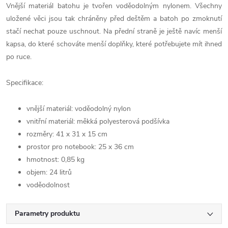
Vnější materiál batohu je tvořen voděodolným nylonem. Všechny
uložené věci jsou tak chráněny před deštěm a batoh po zmoknutí
stačí nechat pouze uschnout. Na přední straně je ještě navíc menší
kapsa, do které schováte menší doplňky, které potřebujete mít ihned
po ruce.
Specifikace:
vnější materiál: voděodolný nylon
vnitřní materiál: měkká polyesterová podšívka
rozměry: 41 x 31 x 15 cm
prostor pro notebook: 25 x 36 cm
hmotnost: 0,85 kg
objem: 24 litrů
voděodolnost
Parametry produktu