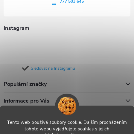
í
777 503 645
Instagram
Sledovat na Instagramu
Populární značky
Informace pro Vás
Blog
Tento web používá soubory cookie. Dalším procházením
tohoto webu vyjadřujete souhlas s jejich