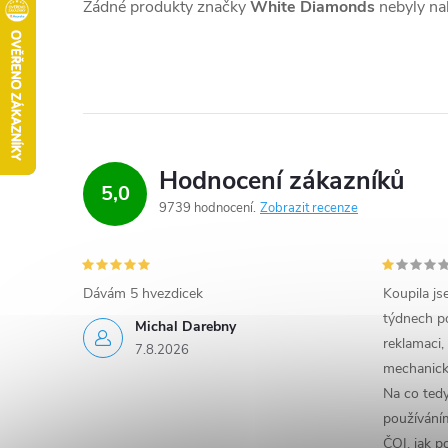
Žádné produkty značky
White Diamonds
nebyly nal
Hodnocení zákazníků
5,0
9739 hodnocení
Zobrazit recenze
Dávám 5 hvezdicek
Koupila js
týdnech po
Michal Darebny
reklamaci,
7.8.2026
mechanick
Na co ted
používáním
ČOI, jak p