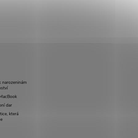
k narozeninám
nství
š MacBook
bní dar
ice, která
ce