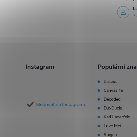
L
7.
Z
á
Instagram
Populární zn
p
Baseus
Canvaslife
a
Decoded
Sledovat na Instagramu
t
DuxDucis
Karl Lagerfeld
í
Love Mei
Spigen