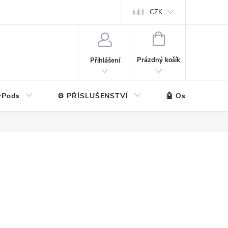
ntakt
💼 Pro firmy
CZK
NÁKUPNÍ
KOŠÍK
Prázdný košík
Přihlášení
rPods
⚙️ PŘÍSLUŠENSTVÍ
🤖 Ostatní značk