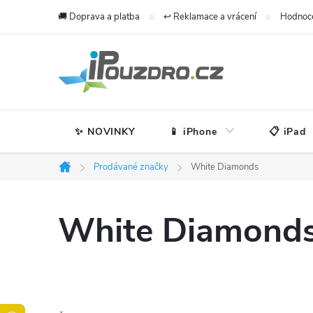
Přejít
🚚 Doprava a platba
↩️ Reklamace a vrácení
Hodnoc
na
obsah
✨ NOVINKY
📱 iPhone
📋 iPad
Prodávané značky
White Diamonds
Domů
White Diamond