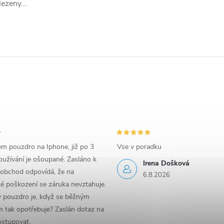
ezeny...
em pouzdro na Iphone, již po 3
Vse v poradku
užívání je ošoupané. Zasláno k
Irena Došková
 obchod odpovídá, že na
6.8.2026
é poškození se záruka nevztahuje.
y pouzdro je, když se běžným
 tak opotřebuje? Zaslán dotaz na
ostupovat.