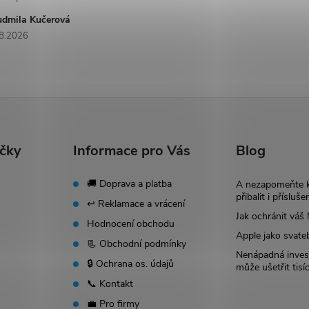
udmila Kučerová
8.2026
ačky
Informace pro Vás
Blog
🚚 Doprava a platba
A nezapomeňte 
přibalit i přísluše
↩️ Reklamace a vrácení
Jak ochránit vá
Hodnocení obchodu
Apple jako svate
📃 Obchodní podmínky
Nenápadná invest
🔒 Ochrana os. údajů
může ušetřit tisí
📞 Kontakt
💼 Pro firmy