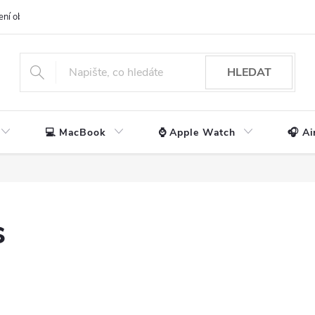
ení obchodu
📃 Obchodní podmínky
🔒 Ochrana os. údajů
📞 Ko
HLEDAT
💻 MacBook
⌚ Apple Watch
🎧 Ai
s