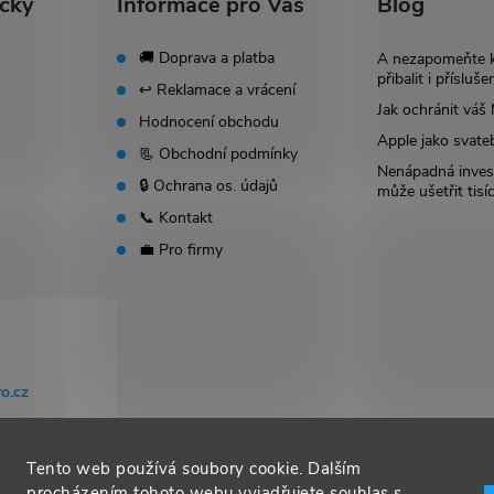
ačky
Informace pro Vás
Blog
🚚 Doprava a platba
A nezapomeňte 
přibalit i přísluše
↩️ Reklamace a vrácení
Jak ochránit vá
Hodnocení obchodu
Apple jako svate
📃 Obchodní podmínky
Nenápadná invest
🔒 Ochrana os. údajů
může ušetřit tisí
📞 Kontakt
💼 Pro firmy
o.cz
Tento web používá soubory cookie. Dalším
procházením tohoto webu vyjadřujete souhlas s