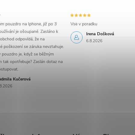
em pouzdro na Iphone, již po 3
Vse v poradku
užívání je ošoupané. Zasláno k
Irena Došková
 obchod odpovídá, že na
6.8.2026
é poškození se záruka nevztahuje.
y pouzdro je, když se běžným
 tak opotřebuje? Zaslán dotaz na
ostupovat.
udmila Kučerová
8.2026