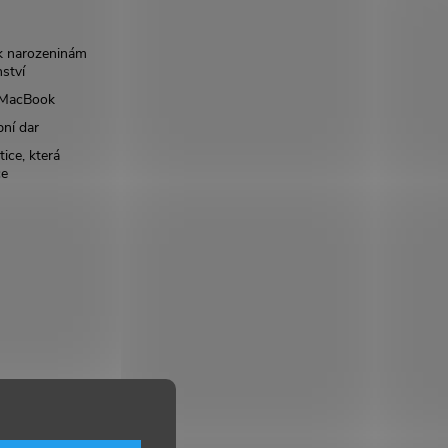
k narozeninám
nství
š MacBook
bní dar
ice, která
ce