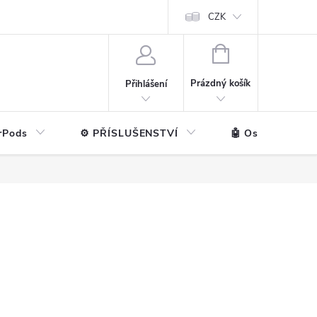
ntakt
💼 Pro firmy
CZK
NÁKUPNÍ
KOŠÍK
Prázdný košík
Přihlášení
rPods
⚙️ PŘÍSLUŠENSTVÍ
🤖 Ostatní značk