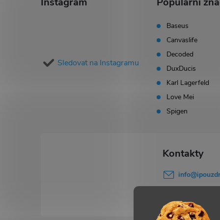
á
Instagram
Populární zn
p
Baseus
Canvaslife
a
Decoded
Sledovat na Instagramu
t
DuxDucis
Karl Lagerfeld
í
Love Mei
Spigen
info
@
ipouzdr
777 503 645