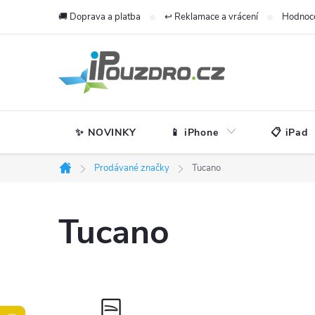
Přejít
🚚 Doprava a platba
↩️ Reklamace a vrácení
Hodnoc
na
obsah
✨ NOVINKY
📱 iPhone
📋 iPad
Prodávané značky
Tucano
Domů
Tucano