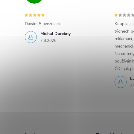
Dávám 5 hvezdicek
Koupila js
týdnech po
Michal Darebny
reklamaci,
7.8.2026
mechanick
Na co ted
používáním
ČOI, jak p
L
7.
Z