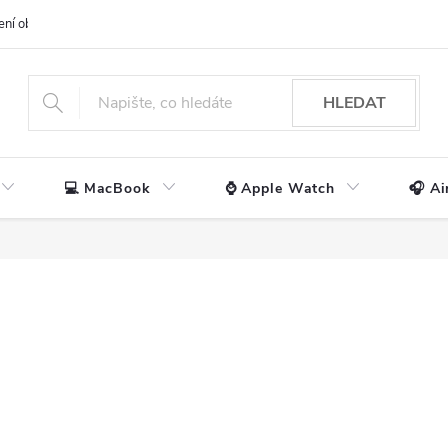
ení obchodu
📃 Obchodní podmínky
🔒 Ochrana os. údajů
📞 Ko
HLEDAT
💻 MacBook
⌚ Apple Watch
🎧 Ai