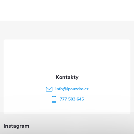
Z
á
p
a
t
info
@
ipouzdro.cz
í
777 503 645
Instagram