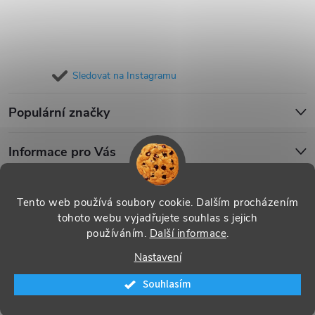
Sledovat na Instagramu
Populární značky
Informace pro Vás
Blog
Tento web používá soubory cookie. Dalším procházením
tohoto webu vyjadřujete souhlas s jejich
používáním.
Další informace
.
Copyright 2026
iPouzdro.cz
. Všechna práva vyhrazena.
Upravit
Nastavení
nastavení cookies
Souhlasím
Vytvořil Shoptet