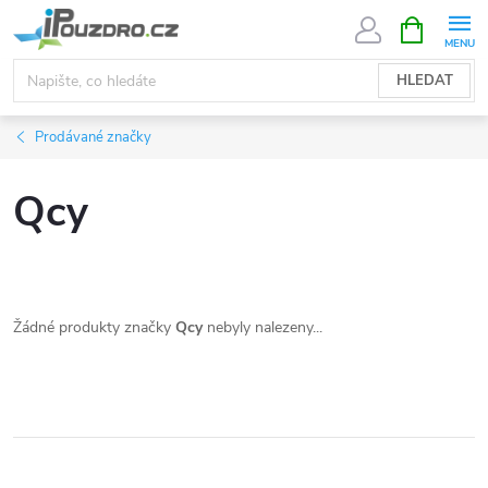
Přejít
NÁKUPNÍ
KOŠÍK
na
obsah
HLEDAT
Prodávané značky
Qcy
Žádné produkty značky
Qcy
nebyly nalezeny...