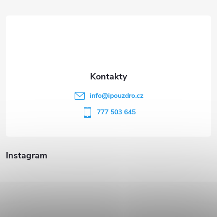
á
p
a
t
info
@
ipouzdro.cz
í
777 503 645
Instagram