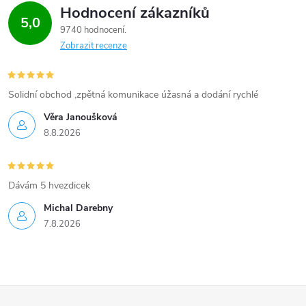
Hodnocení zákazníků
5,0
9740 hodnocení
Zobrazit recenze
Solidní obchod ,zpětná komunikace úžasná a dodání rychlé
Věra Janoušková
8.8.2026
Dávám 5 hvezdicek
Michal Darebny
7.8.2026
Z