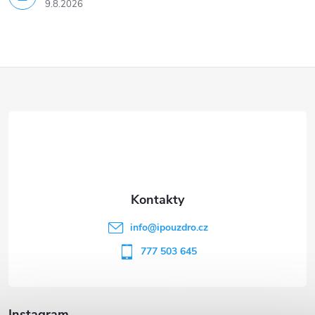
9.8.2026
Z
á
p
a
t
info
@
ipouzdro.cz
í
777 503 645
Instagram