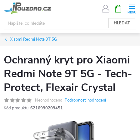
Přejít
NÁKUPNÍ
KOŠÍK
na
obsah
HLEDAT
Xiaomi Redmi Note 9T 5G
Ochranný kryt pro Xiaomi
Redmi Note 9T 5G - Tech-
Protect, Flexair Crystal
Neohodnoceno
Podrobnosti hodnocení
Kód produktu:
6216990209451