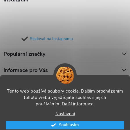
Sledovat na Instagramu
Populární značky
Informace pro Vás
Blog
Tento web používá soubory cookie. Dalším procházením
tohoto webu vyjadřujete souhlas s jejich
používáním.
Další informace
.
Copyright 2026
iPouzdro.cz
. Všechna práva vyhrazena.
Upravit
Nastavení
nastavení cookies
Souhlasím
Vytvořil Shoptet