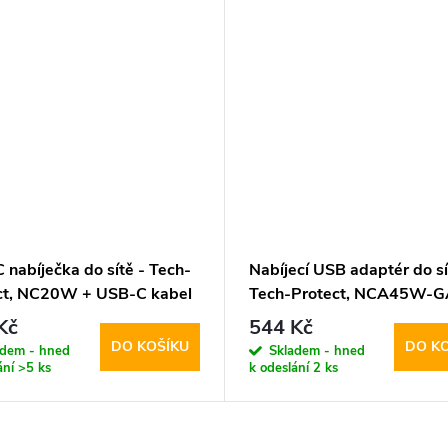
 nabíječka do sítě - Tech-
Nabíjecí USB adaptér do sí
ct, NC20W + USB-C kabel
Tech-Protect, NCA45W-
PD45W/QC3.0 Black + U
Kč
544 Kč
kabel
DO KOŠÍKU
DO K
adem - hned
Skladem - hned
ání
>5 ks
k odeslání
2 ks