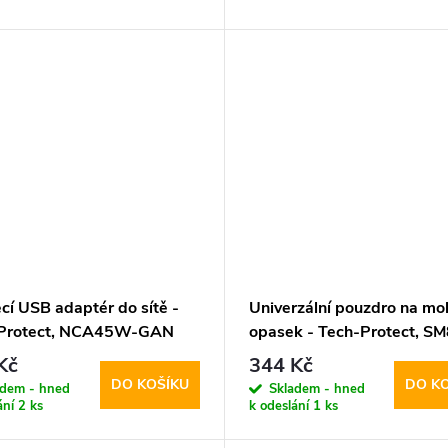
cí USB adaptér do sítě -
Univerzální pouzdro na mob
-Protect, NCA45W-GAN
opasek - Tech-Protect, S
W/QC3.0 White + USB-C
5.8-6.8" Black
Kč
344 Kč
DO KOŠÍKU
DO K
adem - hned
Skladem - hned
ání
2 ks
k odeslání
1 ks