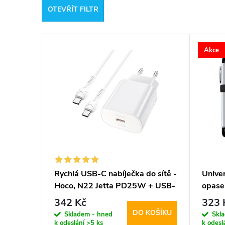
OTEVŘÍT FILTR
e
V
n
Akce
ý
í
p
p
i
r
s
o
p
d
Rychlá USB-C nabíječka do sítě -
Univer
Hoco, N22 Jetta PD25W + USB-
opase
r
u
C kabel
5.8-6
342 Kč
323 
DO KOŠÍKU
o
Skladem - hned
Skl
k
k odeslání
>5 ks
k odesl