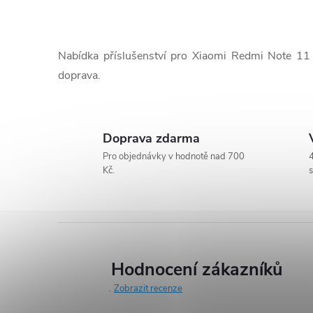
O
v
Nabídka příslušenství pro Xiaomi Redmi Note 11
l
doprava.
á
d
Doprava zdarma
a
Pro objednávky v hodnotě nad 700
4
Kč.
s
c
í
p
r
Hodnocení zákazníků
Zobrazit recenze
v