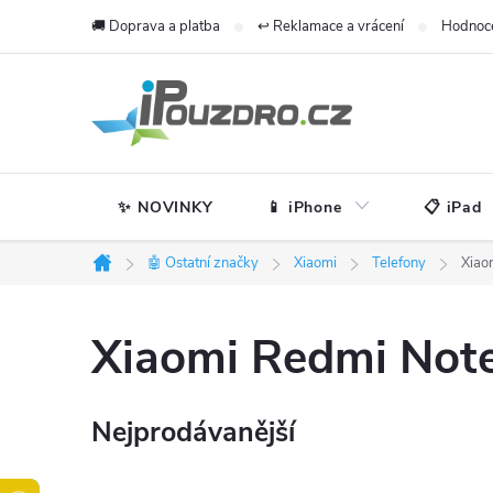
Přejít
🚚 Doprava a platba
↩️ Reklamace a vrácení
Hodnoc
na
obsah
✨ NOVINKY
📱 iPhone
📋 iPad
🤖 Ostatní značky
Xiaomi
Telefony
Xiao
Domů
Xiaomi Redmi Not
Nejprodávanější