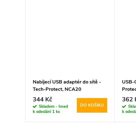
Nabíjecí USB adaptér do sítě -
USB-C
Tech-Protect, NCA20
Prote
PD20W/QC3.0 + USB-C kabel
344 Kč
362 
DO KOŠÍKU
Skladem - hned
Skl
k odeslání
1 ks
k odesl