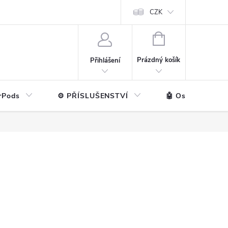
ntakt
💼 Pro firmy
CZK
NÁKUPNÍ
KOŠÍK
Prázdný košík
Přihlášení
rPods
⚙️ PŘÍSLUŠENSTVÍ
🤖 Ostatní značk