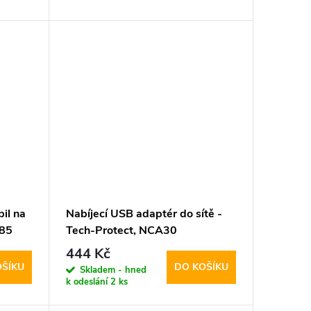
il na
Nabíjecí USB adaptér do sítě -
M85
Tech-Protect, NCA30
PD30W/QC3.0 + USB-C kabel
444 Kč
OŠÍKU
DO KOŠÍKU
Skladem - hned
k odeslání
2 ks