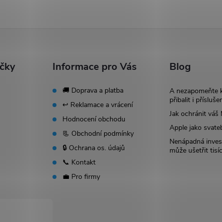
ačky
Informace pro Vás
Blog
🚚 Doprava a platba
A nezapomeňte 
přibalit i přísluše
↩️ Reklamace a vrácení
Jak ochránit vá
Hodnocení obchodu
Apple jako svate
📃 Obchodní podmínky
Nenápadná invest
🔒 Ochrana os. údajů
může ušetřit tisí
📞 Kontakt
💼 Pro firmy