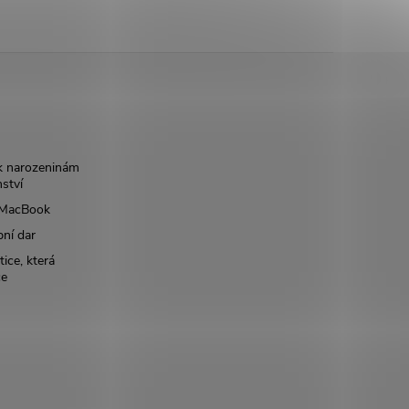
k narozeninám
nství
š MacBook
bní dar
ice, která
ce