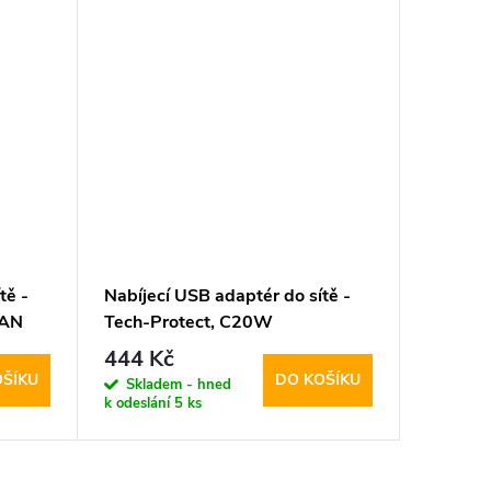
tě -
Nabíjecí USB adaptér do sítě -
GAN
Tech-Protect, C20W
SB-C
PD20W/QC3.0 + USB-C kabel
444 Kč
OŠÍKU
DO KOŠÍKU
Skladem - hned
k odeslání
5 ks