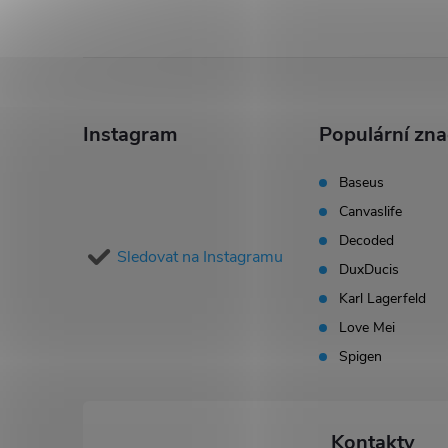
k
y
Z
v
á
ý
Instagram
Populární zn
p
p
Baseus
i
Canvaslife
a
Decoded
s
Sledovat na Instagramu
t
DuxDucis
u
Karl Lagerfeld
í
Love Mei
Spigen