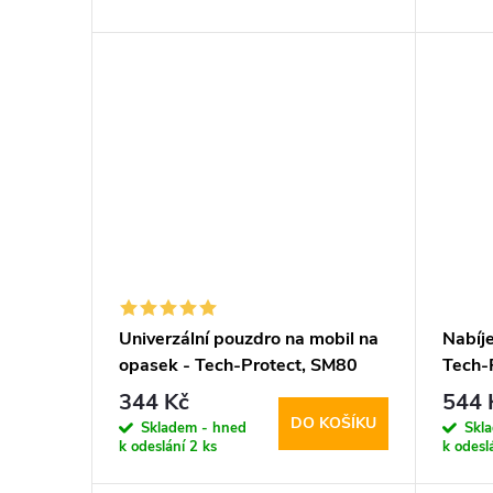
d
t
u
ů
k
t
ů
Univerzální pouzdro na mobil na
Nabíje
opasek - Tech-Protect, SM80
Tech
5.8-6.8" Black
PD45
344 Kč
544 
kabel
DO KOŠÍKU
Skladem - hned
Skl
k odeslání
2 ks
k odesl