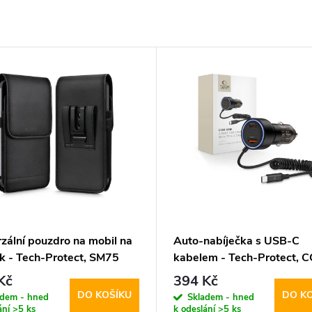
zální pouzdro na mobil na
Auto-nabíječka s USB-C
k - Tech-Protect, SM75
kabelem - Tech-Protect, 
.8" Black
2-port PD60W
Kč
394 Kč
DO KOŠÍKU
DO K
adem - hned
Skladem - hned
ání
>5 ks
k odeslání
>5 ks