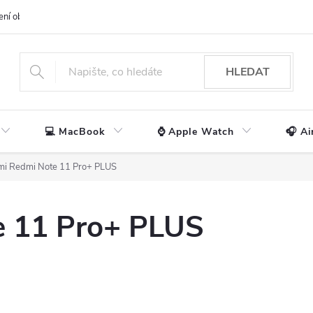
ení obchodu
📃 Obchodní podmínky
🔒 Ochrana os. údajů
📞 Ko
HLEDAT
💻 MacBook
⌚ Apple Watch
🎧 Ai
mi Redmi Note 11 Pro+ PLUS
e 11 Pro+ PLUS