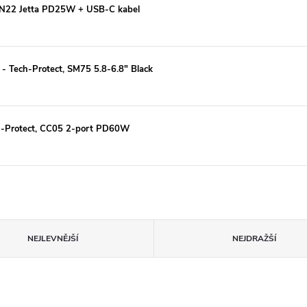
o, N22 Jetta PD25W + USB-C kabel
 - Tech-Protect, SM75 5.8-6.8" Black
h-Protect, CC05 2-port PD60W
NEJLEVNĚJŠÍ
NEJDRAŽŠÍ