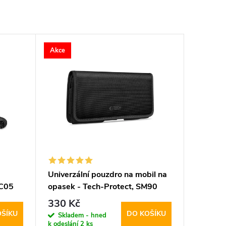
Akce
Univerzální pouzdro na mobil na
CC05
opasek - Tech-Protect, SM90
5.8-6.8" Black
330 Kč
OŠÍKU
DO KOŠÍKU
Skladem - hned
k odeslání
2 ks