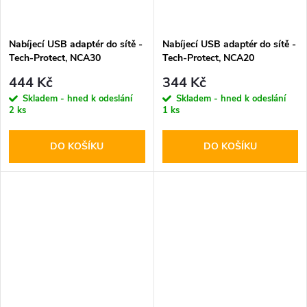
Nabíjecí USB adaptér do sítě -
Nabíjecí USB adaptér do sítě -
Tech-Protect, NCA30
Tech-Protect, NCA20
PD30W/QC3.0 + USB-C kabel
PD20W/QC3.0 + USB-C kabel
444 Kč
344 Kč
Skladem - hned k odeslání
Skladem - hned k odeslání
2 ks
1 ks
DO KOŠÍKU
DO KOŠÍKU