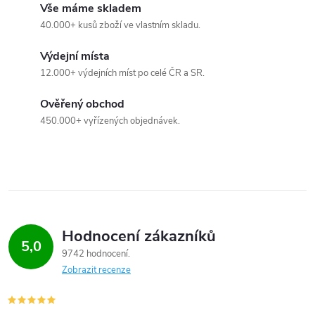
c
Vše máme skladem
40.000+ kusů zboží ve vlastním skladu.
í
Výdejní místa
p
12.000+ výdejních míst po celé ČR a SR.
r
Ověřený obchod
v
450.000+ vyřízených objednávek.
k
y
v
ý
Hodnocení zákazníků
5,0
9742 hodnocení
p
Zobrazit recenze
i