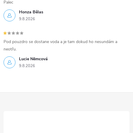
s
Palec
u
Honza Bělas
9.8.2026
Pod pouzdro se dostane voda a je tam dokud ho nesundám a
neotřu.
Lucie Nĕmcová
9.8.2026
Z
á
p