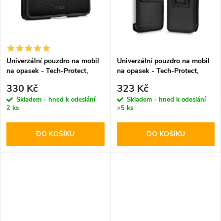
t
t
ů
ů
Univerzální pouzdro na mobil
Univerzální pouzdro na mobil
na opasek - Tech-Protect,
na opasek - Tech-Protect,
SM90 5.8-6.8" Black
SM75 5.8-6.8" Black
330 Kč
323 Kč
Skladem - hned k odeslání
Skladem - hned k odeslání
2 ks
>5 ks
DO KOŠÍKU
DO KOŠÍKU