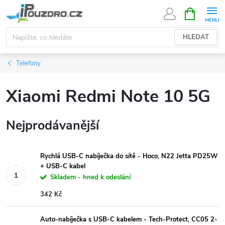
Přejít
NÁKUPNÍ
KOŠÍK
na
obsah
HLEDAT
Telefony
Xiaomi Redmi Note 10 5G
Nejprodávanější
Rychlá USB-C nabíječka do sítě - Hoco, N22 Jetta PD25W
+ USB-C kabel
Skladem - hned k odeslání
342 Kč
Auto-nabíječka s USB-C kabelem - Tech-Protect, CC05 2-