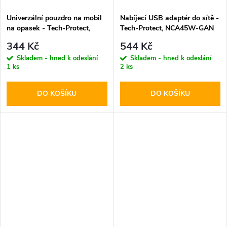
Univerzální pouzdro na mobil
Nabíjecí USB adaptér do sítě -
na opasek - Tech-Protect,
Tech-Protect, NCA45W-GAN
SM85 5.8-6.8" Black
PD45W/QC3.0 Black + USB-C
344 Kč
544 Kč
kabel
Skladem - hned k odeslání
Skladem - hned k odeslání
1 ks
2 ks
DO KOŠÍKU
DO KOŠÍKU