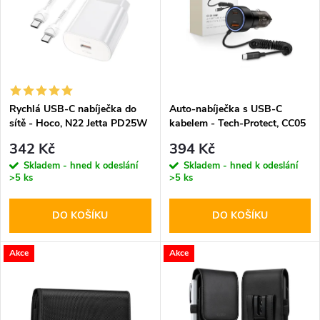
e
p
n
i
í
s
p
Rychlá USB-C nabíječka do
Auto-nabíječka s USB-C
sítě - Hoco, N22 Jetta PD25W
kabelem - Tech-Protect, CC05
p
+ USB-C kabel
2-port PD60W
r
342 Kč
394 Kč
r
Skladem - hned k odeslání
Skladem - hned k odeslání
>5 ks
>5 ks
o
o
DO KOŠÍKU
DO KOŠÍKU
d
d
u
Akce
Akce
u
k
k