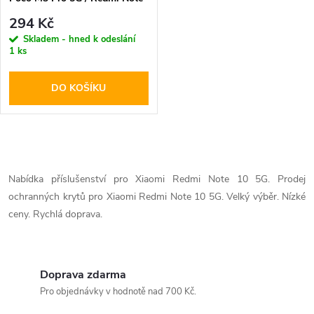
10 5G - Tech-Protect,
294 Kč
Tpucarbon Black
Skladem - hned k odeslání
1 ks
DO KOŠÍKU
O
v
Nabídka příslušenství pro Xiaomi Redmi Note 10 5G. Prodej
ochranných krytů pro Xiaomi Redmi Note 10 5G. Velký výběr. Nízké
l
ceny. Rychlá doprava.
á
d
Doprava zdarma
a
Pro objednávky v hodnotě nad 700 Kč.