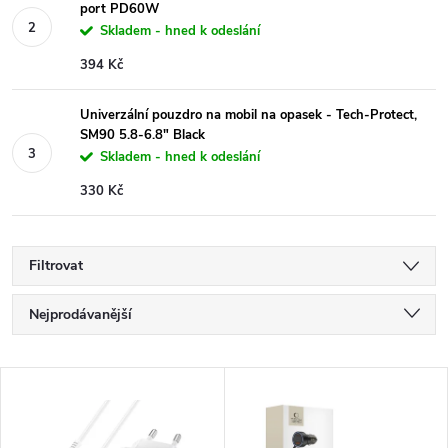
port PD60W
Skladem - hned k odeslání
394 Kč
Univerzální pouzdro na mobil na opasek - Tech-Protect,
SM90 5.8-6.8" Black
Skladem - hned k odeslání
330 Kč
Filtrovat
Ř
Nejprodávanější
a
Nejlevnější
V
Nejdražší
z
ý
Abecedně