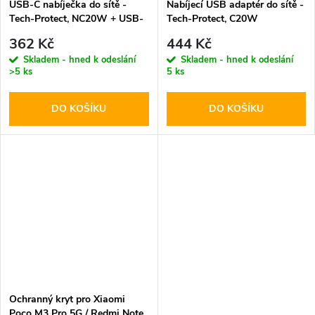
USB-C nabíječka do sítě -
Nabíjecí USB adaptér do sítě -
Tech-Protect, NC20W + USB-
Tech-Protect, C20W
C kabel
PD20W/QC3.0 + USB-C kabel
362 Kč
444 Kč
Skladem - hned k odeslání
Skladem - hned k odeslání
>5 ks
5 ks
DO KOŠÍKU
DO KOŠÍKU
Ochranný kryt pro Xiaomi
Poco M3 Pro 5G / Redmi Note