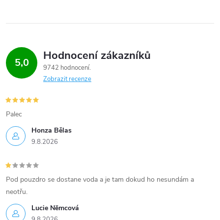
Hodnocení zákazníků
5,0
9742 hodnocení
Zobrazit recenze
Palec
Honza Bělas
9.8.2026
Pod pouzdro se dostane voda a je tam dokud ho nesundám a
neotřu.
Lucie Nĕmcová
9.8.2026