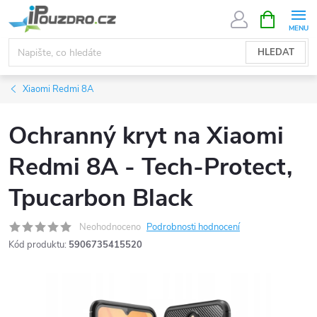
Přejít
NÁKUPNÍ
KOŠÍK
na
obsah
HLEDAT
Xiaomi Redmi 8A
Ochranný kryt na Xiaomi
Redmi 8A - Tech-Protect,
Tpucarbon Black
Neohodnoceno
Podrobnosti hodnocení
Kód produktu:
5906735415520