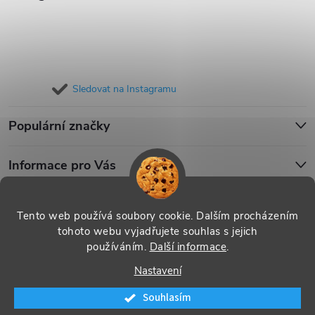
Sledovat na Instagramu
Populární značky
Informace pro Vás
Blog
Tento web používá soubory cookie. Dalším procházením
tohoto webu vyjadřujete souhlas s jejich
používáním.
Další informace
.
Copyright 2026
iPouzdro.cz
. Všechna práva vyhrazena.
Upravit
Nastavení
nastavení cookies
Souhlasím
Vytvořil Shoptet