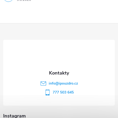
Z
á
p
a
t
info
@
ipouzdro.cz
í
777 503 645
Instagram