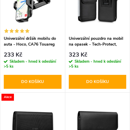
p
n
i
í
s
p
Univerzální držák mobilu do
Univerzální pouzdro na mobil
auta - Hoco, CA76 Touareg
na opasek - Tech-Protect,
p
SM75 5.8-6.8" Black
r
233 Kč
323 Kč
r
Skladem - hned k odeslání
Skladem - hned k odeslání
>5 ks
>5 ks
o
o
DO KOŠÍKU
DO KOŠÍKU
d
d
u
Akce
u
k
k