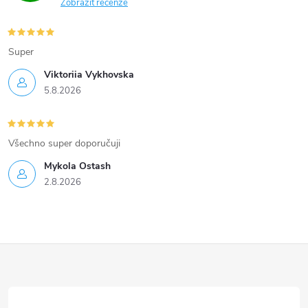
Zobrazit recenze
i
s
Super
u
Viktoriia Vykhovska
5.8.2026
Všechno super doporučuji
Mykola Ostash
2.8.2026
Z
á