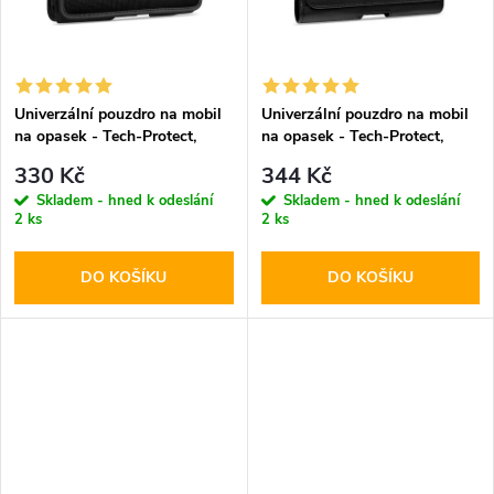
t
t
ů
ů
Univerzální pouzdro na mobil
Univerzální pouzdro na mobil
na opasek - Tech-Protect,
na opasek - Tech-Protect,
SM90 5.8-6.8" Black
SM80 5.8-6.8" Black
330 Kč
344 Kč
Skladem - hned k odeslání
Skladem - hned k odeslání
2 ks
2 ks
DO KOŠÍKU
DO KOŠÍKU