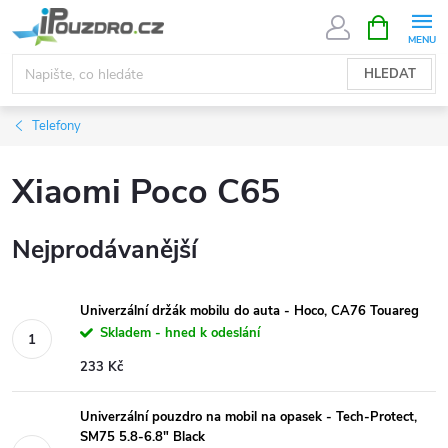
Přejít
NÁKUPNÍ
KOŠÍK
na
obsah
HLEDAT
Telefony
Xiaomi Poco C65
Nejprodávanější
Univerzální držák mobilu do auta - Hoco, CA76 Touareg
Skladem - hned k odeslání
233 Kč
Univerzální pouzdro na mobil na opasek - Tech-Protect,
SM75 5.8-6.8" Black