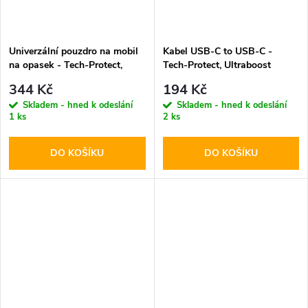
Univerzální pouzdro na mobil
Kabel USB-C to USB-C -
na opasek - Tech-Protect,
Tech-Protect, Ultraboost
SM85 5.8-6.8" Black
PD60W/3A White 100cm
344 Kč
194 Kč
Skladem - hned k odeslání
Skladem - hned k odeslání
1 ks
2 ks
DO KOŠÍKU
DO KOŠÍKU