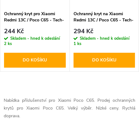
Ochranný kryt pro Xiaomi
Ochranný kryt na Xiaomi
Redmi 13C / Poco C65 - Tech-
Redmi 13C / Poco C65 - Tech-
Protect, Flexair+ Crystal
Protect, Tpucarbon Black
244 Kč
294 Kč
Skladem - hned k odeslání
Skladem - hned k odeslání
2 ks
1 ks
DO KOŠÍKU
DO KOŠÍKU
O
v
Nabídka příslušenství pro Xiaomi Poco C65. Prodej ochranných
krytů pro Xiaomi Poco C65. Velký výběr. Nízké ceny. Rychlá
l
doprava.
á