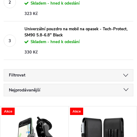
Skladem - hned k odeslání
323 Kč
Univerzální pouzdro na mobil na opasek - Tech-Protect,
SM90 5.8-6.8" Black
Skladem - hned k odeslání
330 Kč
Filtrovat
Ř
Nejprodávanější
a
Nejlevnější
V
Akce
Akce
Nejdražší
z
ý
Abecedně
e