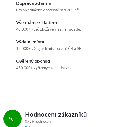
d
Doprava zdarma
a
Pro objednávky v hodnotě nad 700 Kč.
c
Vše máme skladem
40.000+ kusů zboží ve vlastním skladu.
í
Výdejní místa
p
12.000+ výdejních míst po celé ČR a SR.
r
Ověřený obchod
v
450.000+ vyřízených objednávek.
k
y
v
ý
Hodnocení zákazníků
5,0
9736 hodnocení
p