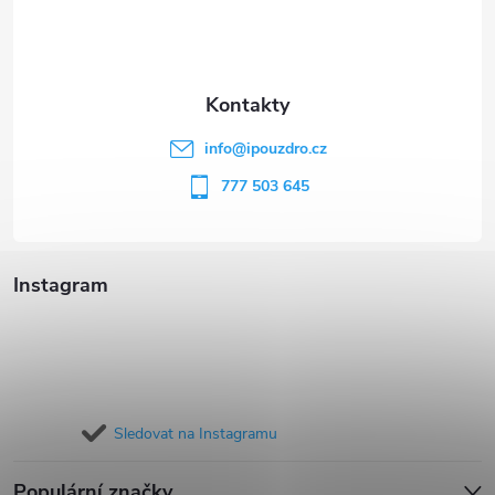
p
a
t
info
@
ipouzdro.cz
í
777 503 645
Instagram
Sledovat na Instagramu
Populární značky