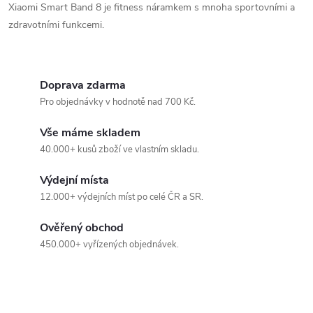
d
á
Xiaomi Smart Band 8 je fitness náramkem s mnoha sportovními a
a
n
zdravotními funkcemi.
k
c
o
í
v
Doprava zdarma
á
Pro objednávky v hodnotě nad 700 Kč.
p
n
Vše máme skladem
r
í
40.000+ kusů zboží ve vlastním skladu.
v
Výdejní místa
k
12.000+ výdejních míst po celé ČR a SR.
y
Ověřený obchod
v
450.000+ vyřízených objednávek.
ý
p