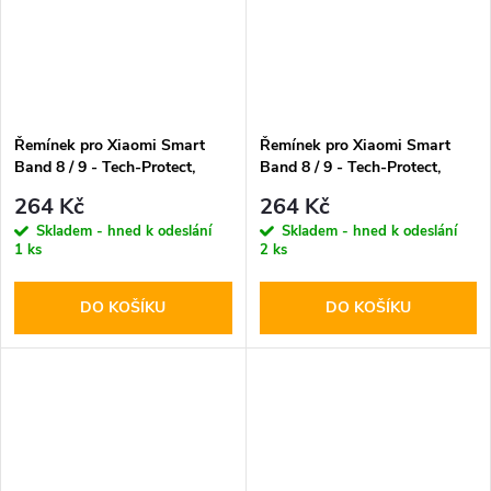
Řemínek pro Xiaomi Smart
Řemínek pro Xiaomi Smart
Band 8 / 9 - Tech-Protect,
Band 8 / 9 - Tech-Protect,
Iconband Pink
Iconband White
264 Kč
264 Kč
Skladem - hned k odeslání
Skladem - hned k odeslání
1 ks
2 ks
DO KOŠÍKU
DO KOŠÍKU