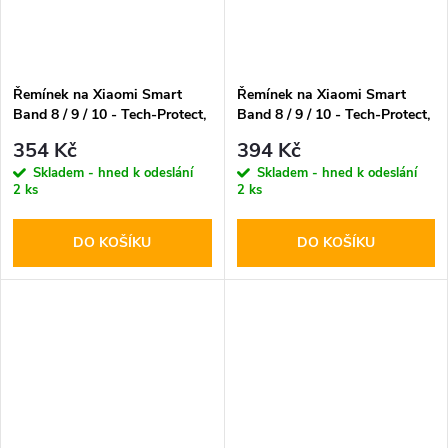
Řemínek na Xiaomi Smart
Řemínek na Xiaomi Smart
Band 8 / 9 / 10 - Tech-Protect,
Band 8 / 9 / 10 - Tech-Protect,
Silicone Sport Storm Blue
Nylon Pro Black
354 Kč
394 Kč
Skladem - hned k odeslání
Skladem - hned k odeslání
2 ks
2 ks
DO KOŠÍKU
DO KOŠÍKU