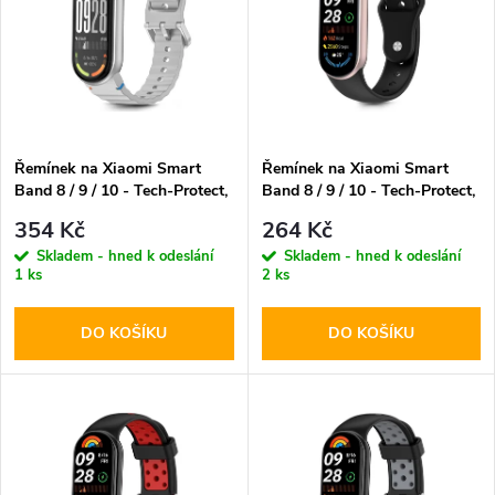
e
p
n
i
í
s
p
Řemínek na Xiaomi Smart
Řemínek na Xiaomi Smart
Band 8 / 9 / 10 - Tech-Protect,
Band 8 / 9 / 10 - Tech-Protect,
p
Silicone Sport Crayon Gray
Iconband Pure Black
r
354 Kč
264 Kč
r
Skladem - hned k odeslání
Skladem - hned k odeslání
1 ks
2 ks
o
o
DO KOŠÍKU
DO KOŠÍKU
d
d
u
u
k
k