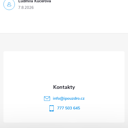
Ludmila Kučerová
7.8.2026
Z
á
p
a
t
info
@
ipouzdro.cz
í
777 503 645