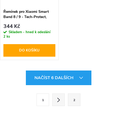
Řemínek pro Xiaomi Smart
Band 8 / 9 - Tech-Protect,
Softband Black/Lime
344 Kč
Skladem - hned k odeslání
2 ks
DO KOŠÍKU
O
NAČÍST 6 DALŠÍCH
v
l
S
1
2
t
á
r