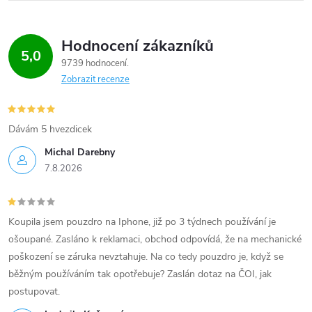
i
Hodnocení zákazníků
s
5,0
9739 hodnocení
u
Zobrazit recenze
Dávám 5 hvezdicek
Michal Darebny
7.8.2026
Koupila jsem pouzdro na Iphone, již po 3 týdnech používání je
ošoupané. Zasláno k reklamaci, obchod odpovídá, že na mechanické
poškození se záruka nevztahuje. Na co tedy pouzdro je, když se
běžným používáním tak opotřebuje? Zaslán dotaz na ČOI, jak
postupovat.