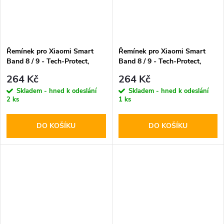
Řemínek pro Xiaomi Smart
Řemínek pro Xiaomi Smart
Band 8 / 9 - Tech-Protect,
Band 8 / 9 - Tech-Protect,
Iconband Matcha Green
Iconband Black
264 Kč
264 Kč
Skladem - hned k odeslání
Skladem - hned k odeslání
2 ks
1 ks
DO KOŠÍKU
DO KOŠÍKU