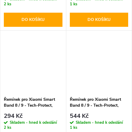
2 ks
1 ks
DO KOŠÍKU
DO KOŠÍKU
Řemínek pro Xiaomi Smart
Řemínek pro Xiaomi Smart
Band 8 / 9 - Tech-Protect,
Band 8 / 9 - Tech-Protect,
Armour Black
Leatherfit Brown
294 Kč
544 Kč
Skladem - hned k odeslání
Skladem - hned k odeslání
2 ks
1 ks