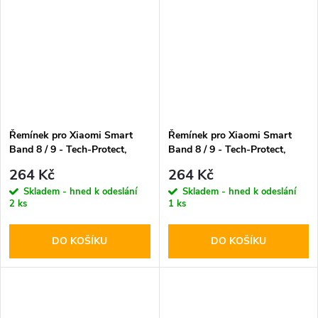
Řemínek pro Xiaomi Smart
Řemínek pro Xiaomi Smart
Band 8 / 9 - Tech-Protect,
Band 8 / 9 - Tech-Protect,
Iconband Lime
Iconband Olive
264 Kč
264 Kč
Skladem - hned k odeslání
Skladem - hned k odeslání
2 ks
1 ks
DO KOŠÍKU
DO KOŠÍKU