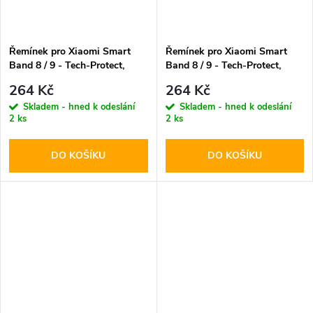
Řemínek pro Xiaomi Smart
Řemínek pro Xiaomi Smart
Band 8 / 9 - Tech-Protect,
Band 8 / 9 - Tech-Protect,
Iconband Orange
Iconband Navy
264 Kč
264 Kč
Skladem - hned k odeslání
Skladem - hned k odeslání
2 ks
2 ks
DO KOŠÍKU
DO KOŠÍKU