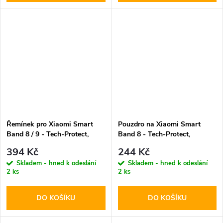
Řemínek pro Xiaomi Smart
Pouzdro na Xiaomi Smart
Band 8 / 9 - Tech-Protect,
Band 8 - Tech-Protect,
Iconband Pro Black
Defense360 Black
394 Kč
244 Kč
Skladem - hned k odeslání
Skladem - hned k odeslání
2 ks
2 ks
DO KOŠÍKU
DO KOŠÍKU