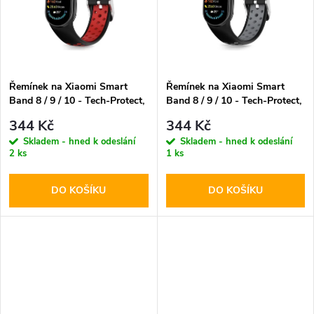
t
t
ů
ů
Řemínek na Xiaomi Smart
Řemínek na Xiaomi Smart
Band 8 / 9 / 10 - Tech-Protect,
Band 8 / 9 / 10 - Tech-Protect,
Iconband Air Red/Black
Iconband Air Black/Gray
344 Kč
344 Kč
Skladem - hned k odeslání
Skladem - hned k odeslání
2 ks
1 ks
DO KOŠÍKU
DO KOŠÍKU