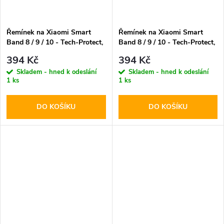
Řemínek na Xiaomi Smart
Řemínek na Xiaomi Smart
Band 8 / 9 / 10 - Tech-Protect,
Band 8 / 9 / 10 - Tech-Protect,
Nylon Stripe Black
Nylon Stripe Orange
394 Kč
394 Kč
Skladem - hned k odeslání
Skladem - hned k odeslání
1 ks
1 ks
DO KOŠÍKU
DO KOŠÍKU