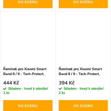
DO KOŠÍKU
DO KOŠÍKU
Řemínek pro Xiaomi Smart
Řemínek pro Xiaomi Smart
Band 8 / 9 - Tech-Protect,
Band 8 / 9 - Tech-Protect,
Milaneseband Silver
Iconband Pro Pink
444 Kč
394 Kč
Skladem - hned k odeslání
Skladem - hned k odeslání
1 ks
2 ks
DO KOŠÍKU
DO KOŠÍKU