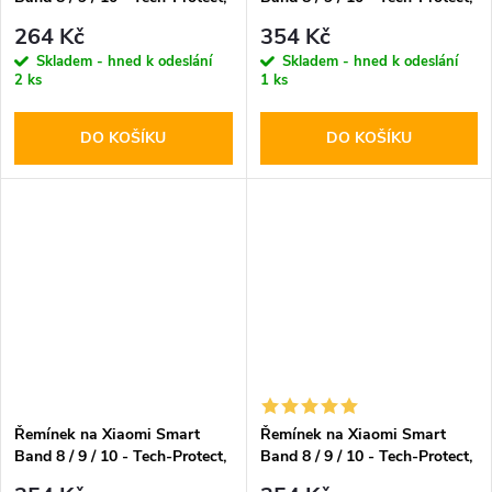
Iconband Pure Soft Mint
Classic Baby Pink
264 Kč
354 Kč
Skladem - hned k odeslání
Skladem - hned k odeslání
2 ks
1 ks
DO KOŠÍKU
DO KOŠÍKU
Řemínek na Xiaomi Smart
Řemínek na Xiaomi Smart
Band 8 / 9 / 10 - Tech-Protect,
Band 8 / 9 / 10 - Tech-Protect,
Classic Army Green
Classic Black