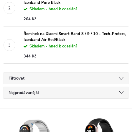
Iconband Pure Black
Skladem - hned k odeslání
264 Kč
Řemínek na Xiaomi Smart Band 8 / 9 / 10 - Tech-Protect,
Iconband Air Red/Black
Skladem - hned k odeslání
344 Kč
Filtrovat
Ř
Nejprodávanější
a
Nejlevnější
V
Nejdražší
z
ý
Abecedně