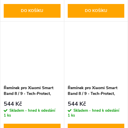
DO KOŠÍKU
DO KOŠÍKU
Řemínek pro Xiaomi Smart
Řemínek pro Xiaomi Smart
Band 8 / 9 - Tech-Protect,
Band 8 / 9 - Tech-Protect,
Leatherfit Black
Stainless Silver
544 Kč
544 Kč
Skladem - hned k odeslání
Skladem - hned k odeslání
1 ks
1 ks