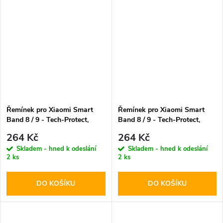
Řemínek pro Xiaomi Smart
Řemínek pro Xiaomi Smart
Band 8 / 9 - Tech-Protect,
Band 8 / 9 - Tech-Protect,
Iconband Beige
Iconband Sky Blue
264 Kč
264 Kč
Skladem - hned k odeslání
Skladem - hned k odeslání
2 ks
2 ks
DO KOŠÍKU
DO KOŠÍKU