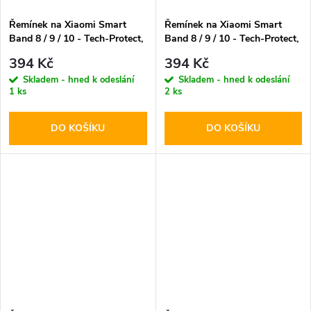
Řemínek na Xiaomi Smart
Řemínek na Xiaomi Smart
Band 8 / 9 / 10 - Tech-Protect,
Band 8 / 9 / 10 - Tech-Protect,
Nylon Pro Orange
Nylon Pro Army Green
394 Kč
394 Kč
Skladem - hned k odeslání
Skladem - hned k odeslání
1 ks
2 ks
DO KOŠÍKU
DO KOŠÍKU