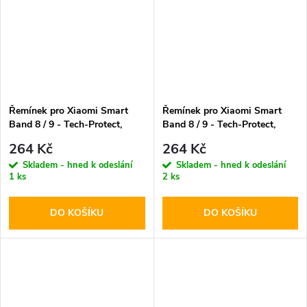
Řemínek pro Xiaomi Smart
Řemínek pro Xiaomi Smart
Band 8 / 9 - Tech-Protect,
Band 8 / 9 - Tech-Protect,
Iconband Red
Iconband Violet
264 Kč
264 Kč
Skladem - hned k odeslání
Skladem - hned k odeslání
1 ks
2 ks
DO KOŠÍKU
DO KOŠÍKU